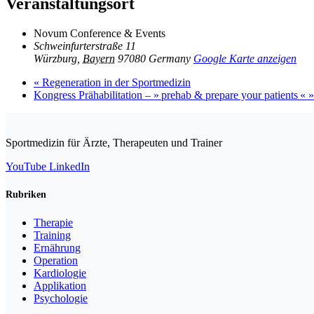
Veranstaltungsort
Novum Conference & Events
Schweinfurterstraße 11
Würzburg
,
Bayern
97080
Germany
Google Karte anzeigen
«
Regeneration in der Sportmedizin
Kongress Prähabilitation – » prehab & prepare your patients «
»
Sportmedizin für Ärzte, Therapeuten und Trainer
YouTube
LinkedIn
Rubriken
Therapie
Training
Ernährung
Operation
Kardiologie
Applikation
Psychologie