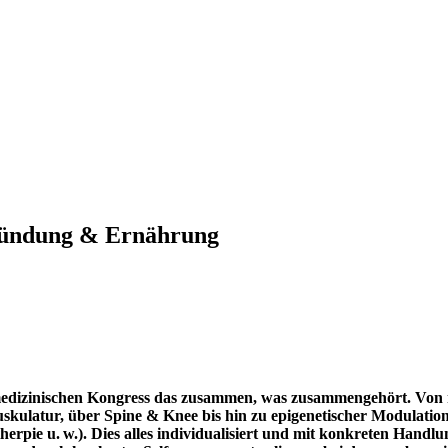
zündung & Ernährung
edizinischen Kongress das zusammen, was zusammen­gehört.
Von 
skulatur, über Spine & Knee bis hin zu epigenetischer Modulati
herpie u. w.).
Dies alles individua­lisiert und mit konkreten Handlu