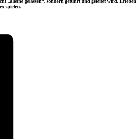
cht „alleine gelassen“, sondern geführt und geleitet wird. Erleben
x spielen.