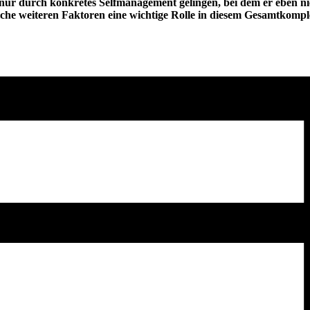
r nur durch konkre
tes Self­management gelingen, bei dem er eben ni
che weiteren Faktoren eine wichtige Rolle in diesem Gesamtkomple