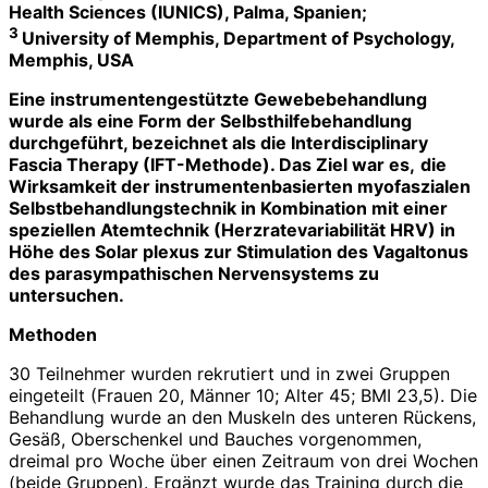
Health Sciences (IUNICS), Palma, Spanien;
3
University of Memphis, Department of Psychology,
Memphis, USA
Eine instrumentengestützte Gewebe­behandlung
wurde als eine Form der Selbsthilfe­behandlung
durchgeführt, bezeichnet als die Interdisciplinary
Fascia Therapy (IFT-Methode). Das Ziel war es,
die
Wirksamkeit der instrumentenbasierten myofaszialen
Selbstbehandlungstechnik in Kombination mit einer
speziellen Atem­technik (Herzratevariabilität HRV) in
Höhe des Solar plexus zur Stimulation des Vagaltonus
des parasym­pathischen Nervensystems zu
untersuchen.
Methoden
30 Teilnehmer wurden rekrutiert und in zwei Gruppen
eingeteilt (Frauen 20, Männer 10; Alter 45; BMI 23,5). Die
Behandlung wurde an den Muskeln des unteren Rückens,
Gesäß, Oberschenkel und Bauches vorgenommen,
dreimal pro Woche über einen Zeitraum von drei Wochen
(beide Gruppen). Ergänzt wurde das Training durch die