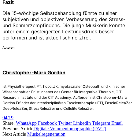
Fazit
Die 15-wöchige Selbstbehandlung führte zu einer
subjektiven und objektiven Verbesserung des Stress-
und Schmerzempfindens. Die junge Musikerin konnte
unter einem gesteigerten Leistungsdruck besser
performen und ist aktuell schmerzfrei.
Autoren
Christopher-Marc Gordon
ist Physiotherapeut PT. hcpc.UK, myofaszialer Osteopath und klinischer
Wissenschaftler. Er ist Inhaber des Center für Integrative Therapie, CIT
Research Institute und der CIT Academy. Außerdem ist Christopher-­Marc
Gordon Erfinder der Interdisziplinären Faszientherapie (IFT), Fascia­ReleaZer,
Deep­ReleaZer, Stress­ReleaZer und Cellulite­ReleaZer.
04/19
Share.
WhatsApp
Facebook
Twitter
LinkedIn
Telegram
Email
Previous Article
Digitale Volumentomographie (DVT)
Next Article
Muskelregeneration