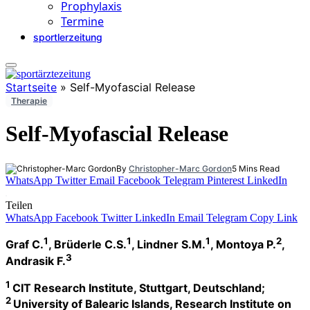
Prophylaxis
Termine
sportlerzeitung
Startseite
»
Self-Myofascial Release
Therapie
Self-Myofascial Release
By
Christopher-Marc Gordon
5 Mins Read
WhatsApp
Twitter
Email
Facebook
Telegram
Pinterest
LinkedIn
Teilen
WhatsApp
Facebook
Twitter
LinkedIn
Email
Telegram
Copy Link
1
1
1
2
Graf C.
, Brüderle C.S.
, Lindner S.M.
, Montoya P.
,
3
Andrasik F.
1
CIT Research Institute, Stuttgart, Deutschland;
2
University of Balearic Islands, Research Institute on