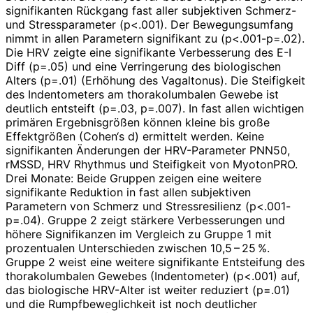
signifikanten Rückgang fast aller subjektiven Schmerz-
und Stressparameter (p<.001). Der Bewegungsumfang
nimmt in allen Parametern signifikant zu (p<.001-p=.02).
Die HRV zeigte eine signifikante Verbesserung des E-I
Diff (p=.05) und eine Verringerung des biologischen
Alters (p=.01) (Erhöhung des Vagaltonus). Die Steifigkeit
des Indentometers am thorakolumbalen Gewebe ist
deutlich entsteift (p=.03, p=.007). In fast allen wichtigen
primären Ergebnisgrößen können kleine bis große
Effektgrößen (Cohen‘s d) ermittelt werden. Keine
signifikanten Änderungen der HRV-Parameter PNN50,
rMSSD, HRV Rhythmus und Steifigkeit von MyotonPRO.
Drei Monate: Beide Gruppen zeigen eine weitere
signifikante Reduktion in fast allen subjektiven
Parametern von Schmerz und Stressresilienz (p<.001-
p=.04). Gruppe 2 zeigt stärkere Verbesserungen und
höhere Signifikanzen im Vergleich zu Gruppe 1 mit
prozentualen Unterschieden zwischen 10,5 – 25 %.
Gruppe 2 weist eine weitere signifikante Entsteifung des
thorakolumbalen Gewebes (Indentometer) (p<.001) auf,
das biologische HRV-­Alter ist weiter reduziert (p=.01)
und die Rumpfbeweglichkeit ist noch deutlicher