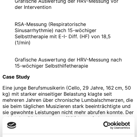
Grafische Auswertung der HRV-Messung vor
der Intervention
RSA-Messung (Respiratorische
Sinusarrhythmie) nach 15-wöchiger
Selbsttherapie mit E-I- Diff. (HF) von 18,5
(1/min)
Grafische Auswertung der HRV-Messung nach
15-wöchiger Selbsthilfetherapie
Case Study
Eine junge Berufsmusikerin (Cello, 29 Jahre, 162 cm, 50
kg) mit starker einseitiger Belastung klagte seit
mehreren Jahren über chronische Lumbalschmerzen, die
sie beim täglichen Musizieren stark beeinträchtigte und
sie gewohnte Leistungen nicht mehr abrufen konnte. Der
subjektive Rückenschmerz (BPI) lag auf einer
Schmerzskala von 0 – 10 (0=kein Schmerz, 10=sehr
starker Schmerz) bei 6,2. Die Schmerzeinschränkungen
(PDI) lagen bei 4,1 (0=keine Einschränkungen, 10=sehr