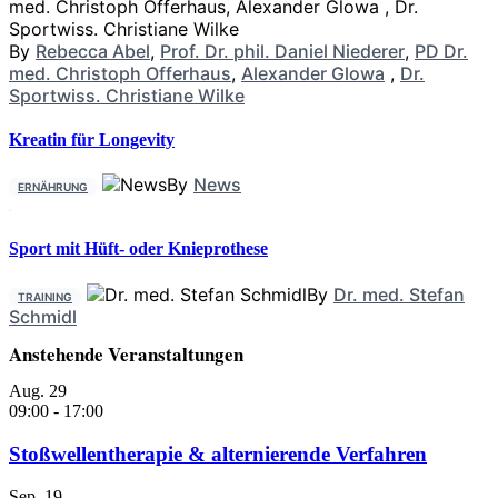
By
Rebecca Abel
,
Prof. Dr. phil. Daniel Niederer
,
PD Dr.
med. Christoph Offerhaus
,
Alexander Glowa
,
Dr.
Sportwiss. Christiane Wilke
Kreatin für Longevity
By
News
ERNÄHRUNG
Sport mit Hüft- oder Knieprothese
By
Dr. med. Stefan
TRAINING
Schmidl
Anstehende Veranstaltungen
Aug.
29
09:00
-
17:00
Stoßwellentherapie & alternierende Verfahren
Sep.
19