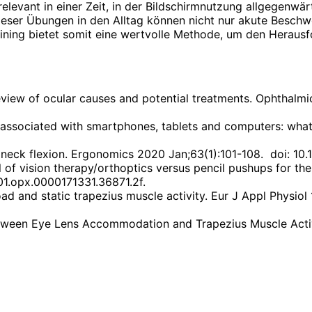
levant in einer Zeit, in der Bildschirmnutzung allgegenwärt
eser Übungen in den Alltag können nicht nur akute Beschwe
ining bietet somit eine wertvolle Methode, um den Herausf
view of ocular causes and potential treatments. Ophthalmic 
ort associated with smartphones, tablets and computers: w
ith neck flexion. Ergonomics 2020 Jan;63(1):101-108. doi: 
l of vision therapy/orthoptics versus pencil pushups for th
01.opx.0000171331.36871.2f.
ad and static trapezius muscle activity. Eur J Appl Physiol
between Eye Lens Accommodation and Trapezius Muscle Acti