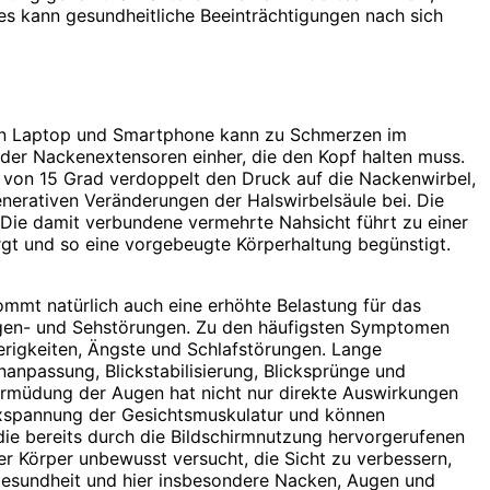
les kann gesundheitliche Beeinträchtigungen nach sich
 von Laptop und Smartphone kann zu Schmerzen im
er Nackenexten­soren einher, die den Kopf halten muss.
g von 15 Grad verdoppelt den Druck auf die Nackenwirbel,
nerativen Veränderungen der Halswirbelsäule bei. Die
. Die damit verbundene vermehrte Nahsicht führt zu einer
orgt und so eine vorgebeugte Körperhaltung begünstigt.
mmt natürlich auch eine erhöhte Belastung für das
gen- und Sehstörungen. Zu den häufigsten Symptomen
igkeiten, Ängste und Schlafstörungen. Lange
nanpassung, Blickstabilisierung, Blicksprünge und
 Ermüdung der Augen hat nicht nur direkte Auswirkungen
lexspannung der Gesichtsmuskulatur und können
ie bereits durch die Bildschirmnutzung hervorgerufenen
 Körper unbewusst versucht, die Sicht zu verbessern,
e Gesundheit und hier insbesondere Nacken, Augen und