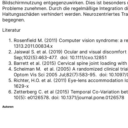
Bildschirmnutzung entgegenzuwirken. Dies ist besonders re
Probleme zunehmen. Durch die regelmäßige Integration di
Haltungsschäden verhindert werden. Neurozentriertes Tra
begegnen.
Literatur
Rosenfield M. (2011) Computer vision syndrome: a re
1313.2011.00834.x
Jaiswal S. et al. (2019) Ocular and visual discomf
Sep;102(5):463-477. doi: 10.1111/cxo.12851
Barrett et al. (2015) Cervical spine joint loading w
Scheiman M. et al. (2005) A randomized clinical tria
Optom Vis Sci 2005 Jul;82(7):583-95. doi: 10.1097/
Richter, H.O. et al. (2011) Eye-lens accommodation lo
1629-x
Zetterberg C. et al (2015) Temporal Co-Variation 
10(5): e0126578. doi: 10.1371/journal.pone.0126578
Autoren