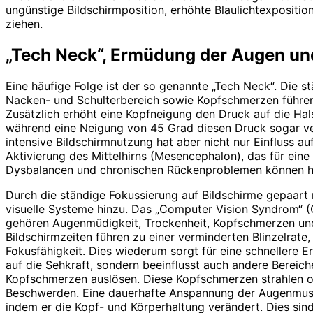
ungünstige Bildschirmposition, erhöhte Blaulichtexpositio
ziehen.
„Tech Neck“, Ermüdung der Augen un
Eine häufige Folge ist der so genannte „Tech Neck“. Di
Nacken- und Schulterbereich sowie Kopfschmerzen führen.
Zusätzlich erhöht eine Kopfneigung den Druck auf die Hal
während eine Neigung von 45 Grad diesen Druck sogar verv
intensive Bildschirmnutzung hat aber nicht nur Einfluss a
Akti­vierung des Mittelhirns (Mesencephalon), das für ei
Dysbalancen und chronischen Rückenproblemen können hie
Durch die ständige Fokussierung auf Bildschirme gepaart
visuelle Systeme hinzu. Das „Computer Vision Syndrom“
gehören Augenmüdigkeit, Trockenheit, Kopfschmerzen un
Bildschirmzeiten führen zu einer verminderten Blinzelrate
Fokusfähigkeit. Dies wiederum sorgt für eine schnellere
auf die Sehkraft, sondern beeinflusst auch andere Berei
Kopfschmerzen auslösen. Diese Kopfschmerzen strahlen of
Beschwerden. Eine dauerhafte Anspannung der Augenmuskul
indem er die Kopf- und Körperhaltung verändert. Dies sin