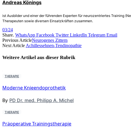
Andreas Könings
ist Ausbilder und einer der führenden Experten für neurozentriertes Training (N
Therapeuten sowie diversen Einsatzkräften zusammen.
03/24
Share.
WhatsApp
Facebook
Twitter
LinkedIn
Telegram
Email
Previous Article
Neurogenes Zittern
Next Article
Achillessehnen-­Tendinopathie
Weitere Artikel aus dieser
Rubrik
THERAPIE
Moderne Knieendoprothetik
By
PD Dr. med. Philipp A. Michel
THERAPIE
Präoperative Trainingstherapie