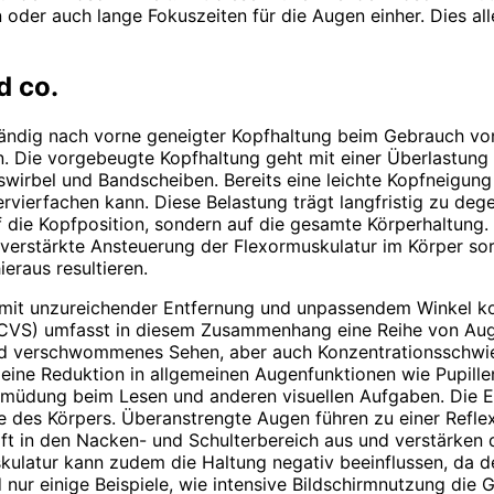
n oder auch lange Fokuszeiten für die Augen einher. Dies al
d co.
e ständig nach vorne geneigter Kopfhaltung beim Gebrauch
 Die vorgebeugte Kopfhaltung geht mit einer Überlastung d
swirbel und Bandscheiben. Bereits eine leichte Kopfneigun
ierfachen kann. Diese Belastung trägt langfristig zu dege
uf die Kopfposition, sondern auf die gesamte Körperhaltung
ne verstärkte Ansteuerung der Flexormuskulatur im Körper s
raus resultieren.
 mit unzureichender Entfernung und unpassendem Winkel ko
 (CVS) umfasst in diesem Zusammenhang eine Reihe von Au
d verschwommenes Sehen, aber auch Konzentrationsschwier
, eine Reduktion in allgemeinen Augenfunktionen wie Pupille
 ­Ermüdung beim Lesen und anderen visuellen Aufgaben. Die
che des Körpers. Überanstrengte Augen führen zu einer Ref
t in den Nacken- und Schulterbereich aus und verstärken d
atur kann zudem die Haltung negativ beeinflussen, da der
d nur einige Beispiele, wie intensive Bildschirmnutzung di