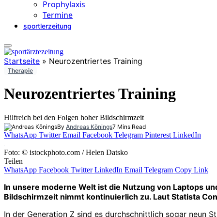
Prophylaxis
Termine
sportlerzeitung
Startseite
»
Neurozentriertes Training
Therapie
Neurozentriertes Training
Hilfreich bei den Folgen hoher Bildschirmzeit
By
Andreas Könings
7 Mins Read
WhatsApp
Twitter
Email
Facebook
Telegram
Pinterest
LinkedIn
Foto: © istockphoto.com / Helen Datsko
Teilen
WhatsApp
Facebook
Twitter
LinkedIn
Email
Telegram
Copy Link
In unsere moderne Welt ist die Nutzung von Laptops un
Bildschirmzeit nimmt kontinuierlich zu. Laut Statista C
In der Generation Z sind es durchschnittlich sogar neun S