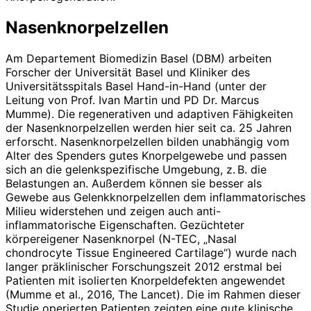
Nasenknorpelzellen
Am Departement Biomedizin Basel (DBM) arbeiten
Forscher der Universität Basel und Kliniker des
Universitätsspitals Basel Hand-in-Hand (unter der
Leitung von Prof. Ivan Martin und PD Dr. Marcus
Mumme). Die regenerativen und adaptiven Fähigkeiten
der Nasenknorpelzellen werden hier seit ca. 25 Jahren
erforscht. Nasenknorpelzellen bilden unabhängig vom
Alter des Spenders gutes Knorpelgewebe und passen
sich an die gelenkspezifische Umgebung, z. B. die
Belastungen an. Außerdem können sie besser als
Gewebe aus Gelenkknorpelzellen dem inflammatorisches
Milieu widerstehen und zeigen auch anti-
inflammatorische Eigenschaften. Gezüchteter
körpereigener Nasenknorpel (N-TEC, „Nasal
chondrocyte Tissue Engineered Cartilage“) wurde nach
langer präklinischer Forschungszeit 2012 erstmal bei
Patienten mit isolierten Knorpeldefekten angewendet
(Mumme et al., 2016, The Lancet). Die im Rahmen dieser
Studie operierten Patienten zeigten eine gute klinische