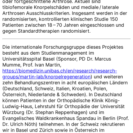
oder fortgeschrittene Arthrose. Aktuell sind
tibiofemorale Knorpelschäden und mediale / laterale
Arthro­sen Ausschlusskriterien. Insgesamt werden in der
randomisierten, kontrollierten klinischen Studie 150
Patienten zwischen 18 – 70 Jahren eingeschlossen und
gegen Standardtherapien randomisiert.
Die internationale Forschungsgruppe dieses Projektes
besteht aus dem Studienmanagement im
Universitätsspital Basel (Sponsor, PD Dr. Marcus
Mumme, Prof. Ivan Martin,
https://biomedizin.unibas.ch/en/research/research-
groups/martin-lab/knorpelregeneration
) und weiteren
zehn Behandlungszentren in acht europä­i­schen Ländern
(Deutschland, Schweiz, Italien, Kroatien, Polen,
Österreich, Niederlande & Schweden). In Deutsch­land
können Patienten in der Orthopädische Klinik König-
Ludwig-Haus, Lehrstuhl für Orthopädie der Universität
Würzburg (Dr. Stephan Reppenhagen) und im
Evangelisches Waldkrankenhaus Spandau in Berlin (Prof.
Dr. Ulrich Nöth) teilnehmen. In der Schweiz rekrutieren
wir in Basel und Zürich sowie in Österreich im