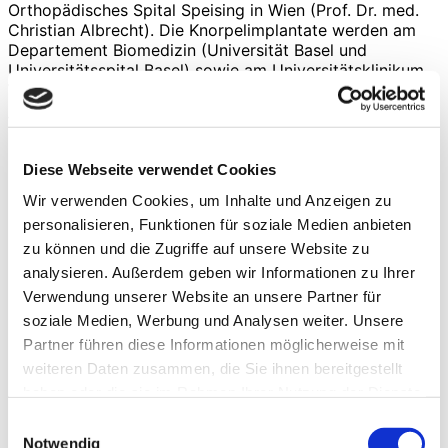
Orthopädisches Spital Speising in Wien (Prof. Dr. med.
Christian Albrecht). Die Knorpelimplantate werden am
Departement Biomedizin (Universität Basel und
Universitätsspital Basel) sowie am Universitätsklinikum
Würzburg hergestellt. Das Projekt mit dem Namen
„ENCANTO“ wird von der Europäischen Union im
Rahmen des Horizon Europe Programms finanziert.
SportClinic Zurich (CH) – PD Dr. Marcus
Diese Webseite verwendet Cookies
Mumme, mmumme@sportclinic.ch
Wir verwenden Cookies, um Inhalte und Anzeigen zu
UniversitätsSpital Basel (CH) – Dr. Gyözö
personalisieren, Funktionen für soziale Medien anbieten
Lehoczky, gyoezoe.lehoczky@unibas.ch
zu können und die Zugriffe auf unsere Website zu
analysieren. Außerdem geben wir Informationen zu Ihrer
Orthopädische Klinik König-Ludwig-Haus, Lehrstuhl für
Orthopädie der Universität Würzburg – Dr. Stephan
Verwendung unserer Website an unsere Partner für
Reppenhagen, s-reppenhagen.klh@uni-wuerzburg.de
soziale Medien, Werbung und Analysen weiter. Unsere
Partner führen diese Informationen möglicherweise mit
Evangelisches Wald-Krankenhaus Spandau, Berlin (D) –
weiteren Daten zusammen, die Sie ihnen bereitgestellt
Prof. Dr. Ulrich Nöth, ulrich.noeth@jsd.de
haben oder die sie im Rahmen Ihrer Nutzung der Dienste
Orthopädisches Spital Speising, Wien (A) – Prof. Dr. med.
gesammelt haben.
Einwilligungsauswahl
Christian Albrecht, christian.albrecht@oss.at
Notwendig