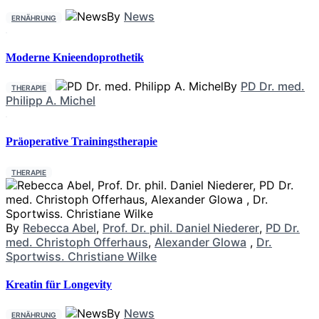
By
News
ERNÄHRUNG
Moderne Knieendoprothetik
By
PD Dr. med.
THERAPIE
Philipp A. Michel
Präoperative Trainingstherapie
THERAPIE
By
Rebecca Abel
,
Prof. Dr. phil. Daniel Niederer
,
PD Dr.
med. Christoph Offerhaus
,
Alexander Glowa
,
Dr.
Sportwiss. Christiane Wilke
Kreatin für Longevity
By
News
ERNÄHRUNG