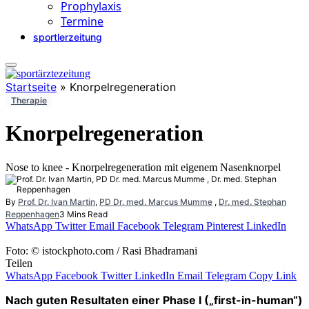
Prophylaxis
Termine
sportlerzeitung
Startseite
»
Knorpelregeneration
Therapie
Knorpelregeneration
Nose to knee - Knorpelregeneration mit eigenem Nasenknorpel
By
Prof. Dr. Ivan Martin
,
PD Dr. med. Marcus Mumme
,
Dr. med. Stephan
Reppenhagen
3 Mins Read
WhatsApp
Twitter
Email
Facebook
Telegram
Pinterest
LinkedIn
Foto: © istockphoto.com / Rasi Bhadramani
Teilen
WhatsApp
Facebook
Twitter
LinkedIn
Email
Telegram
Copy Link
Nach guten Resultaten einer Phase I („first-in-human“)