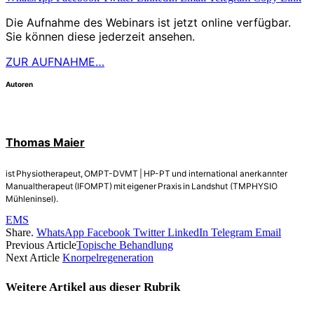
Die Aufnahme des Webinars ist jetzt online verfügbar.
Sie können diese jederzeit ansehen.
ZUR AUFNAHME…
Autoren
Thomas Maier
ist Physiotherapeut, OMPT-DVMT | HP-PT und international anerkannter
Manualtherapeut (IFOMPT) mit eigener Praxis in Landshut (TMPHYSIO
Mühleninsel).
EMS
Share.
WhatsApp
Facebook
Twitter
LinkedIn
Telegram
Email
Previous Article
Topische Behandlung
Next Article
Knorpelregeneration
Weitere Artikel aus dieser
Rubrik