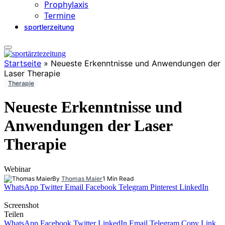
Prophylaxis
Termine
sportlerzeitung
Startseite
»
Neueste Erkenntnisse und Anwendungen der
Laser Therapie
Therapie
Neueste Erkenntnisse und
Anwendungen der Laser
Therapie
Webinar
By
Thomas Maier
1 Min Read
WhatsApp
Twitter
Email
Facebook
Telegram
Pinterest
LinkedIn
Screenshot
Teilen
WhatsApp
Facebook
Twitter
LinkedIn
Email
Telegram
Copy Link