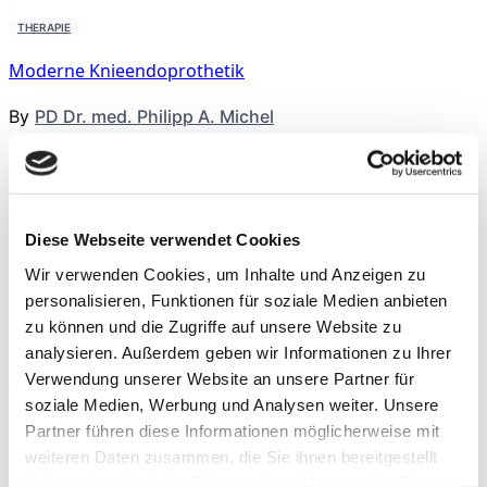
THERAPIE
Moderne Knieendoprothetik
By
PD Dr. med. Philipp A. Michel
THERAPIE
Präoperative Trainingstherapie
Diese Webseite verwendet Cookies
By
Rebecca Abel
,
Prof. Dr. phil. Daniel Niederer
,
PD Dr.
med. Christoph Offerhaus
,
Alexander Glowa
,
Dr.
Wir verwenden Cookies, um Inhalte und Anzeigen zu
Sportwiss. Christiane Wilke
personalisieren, Funktionen für soziale Medien anbieten
zu können und die Zugriffe auf unsere Website zu
THERAPIE
analysieren. Außerdem geben wir Informationen zu Ihrer
Schambeinentzündung
Verwendung unserer Website an unsere Partner für
soziale Medien, Werbung und Analysen weiter. Unsere
By
Dr. med. Michael Rettler
Partner führen diese Informationen möglicherweise mit
weiteren Daten zusammen, die Sie ihnen bereitgestellt
Neueste Beiträge
haben oder die sie im Rahmen Ihrer Nutzung der Dienste