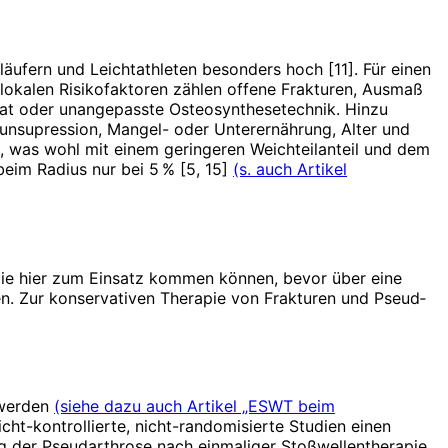
gläufern und Leichtathleten besonders hoch [11]. Für einen
okalen Risi­ko­faktoren zählen offene Frakturen, Aus­maß
tat oder unangepasste Osteo­­synthesetechnik. Hinzu
n­supression, Mangel- oder Unterernährung, Alter und
n, was wohl mit einem geringeren Weichteilanteil und dem
beim Radius nur bei 5 % [5, 15]
(s. auch Artikel
 die hier zum Einsatz kommen können, bevor über eine
en. Zur konservativen Therapie von Frakturen und Pseud­
 werden
(siehe dazu auch Artikel „ESWT beim
cht-kontrollierte, nicht-randomisierte Studien einen
ng der Pseudar­throse nach einmaliger Stoßwellentherapie