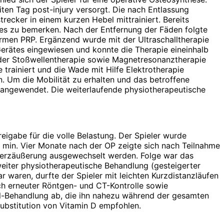
ten Tag post-injury versorgt. Die nach Entlassung
ecker in einem kurzen Hebel mittrainiert. Bereits
es zu bemerken. Nach der Entfernung der Fäden folgte
enarmen PRP. Ergänzend wurde mit der Ultraschalltherapie
erätes eingewiesen und konnte die Therapie eineinhalb
t der Stoßwellentherapie sowie Magnetresonanztherapie
trainiert und die Wade mit Hilfe Elektrotherapie
. Um die Mobilität zu erhalten und das betroffene
angewendet. Die weiterlaufende physiotherapeutische
reigabe für die volle Belastung. Der Spieler wurde
 min. Vier Monate nach der OP zeigte sich nach Teilnahme
hmerzäußerung ausgewechselt werden. Folge war das
weiter physiotherapeutische Behandlung (gesteigerter
 waren, durfte der Spieler mit leichten Kurzdistanzläufen
ach erneuter Röntgen- und CT-Kontrolle sowie
all-Behandlung ab, die ihn nahezu während der gesamten
ubstitution von Vitamin D empfohlen.