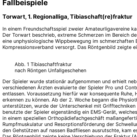
Fallbeispiele
Torwart, 1. Regionalliga, Tibiaschaft(re)fraktur
In einem Freundschaftsspiel zweier Amateurligavereine 
Der Torwart beschrieb, extreme Schmerzen im Bereich der 
eine unphysiologische Wippbewegung im schmerzhaften Ber
Kompressionsverband versorgt. Das Röntgenbild zeigte eine
Abb. 1 Tibiaschaftfraktur
nach Röntgen Unfallgeschehen
Der Spieler wurde stationär aufgenommen und erhielt neb
verschiedenen Ärzten evaluierte der Spieler Pro und Con
entlassen. Voraussetzung hierfür war konsequente Ruhe,
erkennen zu können. Ab der 2. Woche begann die Physioth
unterstützen, wurde der Unterschenkel mit Grifftechnike
benutzte der Spieler eigenständig ein EMS-Gerät, welches
in einem speziellen Orthopädiefachgeschäft maßangefertigt
Rumpfmuskulatur und Resorptionsförderung der Schwellung
den Gehstützen auf nassen Badfliesen ausrutschte, kam es
Das Röntgenbild zeigte keine Verschiebung der Fraktur (