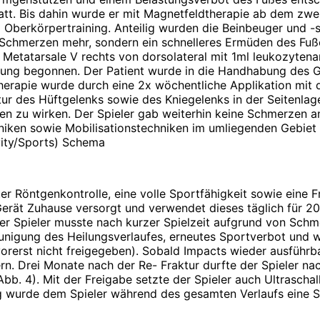
att. Bis dahin wurde er mit Magnetfeldtherapie ab dem zwei
berkörpertraining. Anteilig wurden die Beinbeuger und -str
 Schmerzen mehr, sondern ein schnelleres Ermüden des Fuß
ktur Metatarsale V rechts von dorsolateral mit 1ml leukozyt
lung begonnen. Der Patient wurde in die Handhabung des G
ltherapie wurde durch eine 2x wöchentliche Applikation mi
r des Hüftgelenks sowie des Kniegelenks in der Seitenlage 
en zu wirken. Der Spieler gab weiterhin keine Schmerzen an
iken sowie Mobilisationstechniken im umliegenden Gebiet 
vity/Sports) Schema
ter Röntgenkontrolle, eine volle Sportfähigkeit sowie eine F
Gerät Zuhause versorgt und verwendet dieses täglich für 20
 Der Spieler musste nach kurzer Spielzeit aufgrund von Sc
eunigung des Heilungsverlaufes, erneutes Sportverbot und 
rerst nicht freigegeben). Sobald Impacts wieder ausführbar
ern. Drei Monate nach der Re- Fraktur durfte der Spieler n
Abb. 4). Mit der Freigabe setzte der Spieler auch Ultrasch
ng wurde dem Spieler während des gesamten Verlaufs eine S