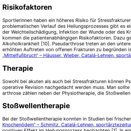
Risikofaktoren
Sportlerinnen haben ein höheres Risiko für Stressfrakturen
problematischen Verlauf des Heilungsprozesses gibt es ein
der Weichteilschädigung, Infektion der Wunde oder des Kno
kommen die patientenabhängigen Risikofaktoren. Dazu geh
Alkoholkrankheit [10]. Pseudarthrose treten an den unter
erhöhten Auftreten von offenen Frakturen zu begründen ist 
„Mittelfußbruch“ – Häusser, Wieber, Catalá-Lehnen, sport
Therapie
Sowohl bei akuten als auch bei Stressfrakturen können Ps
operative Revision nachgedacht werden muss. Man sollte 
arthrose zählen neben der Physiotherapie, die Stoßwellen-,
Stoßwellentherapie
Bei der Stoßwellentherapie konnten in Studien bei frisc
Knochenödem“ – Schmitz, Catalá-Lehnen, sportärztezeitu
positiven Effekt im Heilungsprozess beobachten [1]. In e