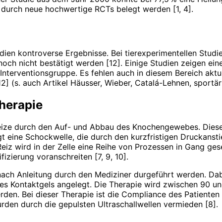
 durch neue hochwertige RCTs belegt werden [1, 4].
ien kontroverse Ergebnisse. Bei tierexperimentellen Studien
och nicht bestätigt werden [12]. Einige Studien zeigen ein
ter­ven­tionsgruppe. Es fehlen auch in diesem Bereich aktuel
2] (s. auch Artikel Häusser, Wieber, Catalá-Lehnen, sportä
therapie
ze durch den Auf- und Abbau des Knochengewebes. Diesen 
t eine Schock­welle, die durch den kurzfristigen Druckansti
eiz wird in der Zelle eine Reihe von Prozessen in Gang gese
izierung voranschreiten [7, 9, 10].
nach Anleitung durch den Mediziner durgeführt werden. Dab
nes Kontaktgels angelegt. Die Therapie wird zwischen 90 u
rden. Bei dieser Therapie ist die Compliance des Patienten
n durch die gepulsten Ultraschallwellen vermieden [8].