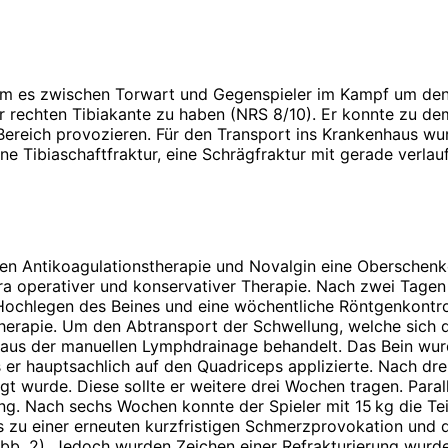
kam es zwischen Torwart und Gegenspieler im Kampf um den
rechten Tibiakante zu haben (NRS 8/10). Er konnte zu demo
eich provozieren. Für den Transport ins Krankenhaus wurd
 Tibiaschaftfraktur, eine Schrägfraktur mit gerade verlaufe
en Antikoagulations­therapie und Novalgin eine Oberschen
tra operativer und konservativer Therapie. Nach zwei Tage
 Hochlegen des Beines und eine wöchentliche Röntgenkont
erapie. Um den Abtransport der Schwellung, welche sich d
n aus der manuellen Lymphdrainage behandelt. Das Bein wu
 er hauptsachlich auf den Quadriceps applizierte. Nach dre
 wurde. Diese sollte er wei­tere drei Wochen tragen. Parall
. Nach sechs Wochen konnte der Spieler mit 15 kg die Teil
 zu einer erneuten kurzfristigen Schmerzprovokation und d
Abb. 2). Jedoch wurden Zeichen einer Refrakturierung wurd