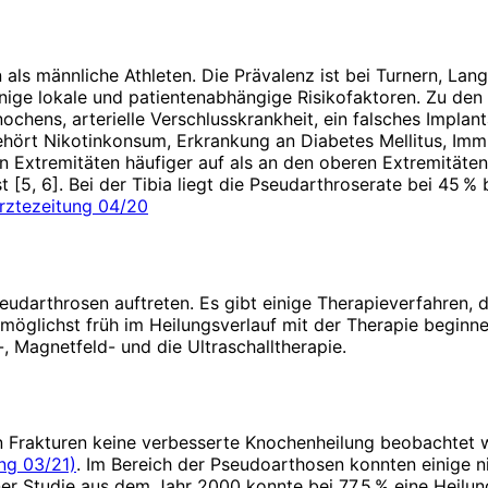
 als männliche Athleten. Die Prävalenz ist bei Turnern, Lan
ige lokale und patientenabhängige Risikofaktoren. Zu den l
chens, arterielle Verschlusskrankheit, ein falsches Implan
ört Nikotinkonsum, Erkrankung an Diabetes Mellitus, Immu
en Extremitäten häufiger auf als an den oberen Extremitäte
[5, 6]. Bei der Tibia liegt die Pseudarthroserate bei 45 % 
ärztezeitung 04/20
eudarthrosen auftreten. Es gibt einige Therapieverfahren,
möglichst früh im Heilungsverlauf mit der Therapie beginn
 Magnetfeld- und die Ultra­schalltherapie.
hen Frakturen keine verbesserte Knochenheilung beobachtet
ng 03/21)
. Im Bereich der Pseudoarthosen konnten einige ni
iner Studie aus dem Jahr 2000 konnte bei 77,5 % eine Heilu