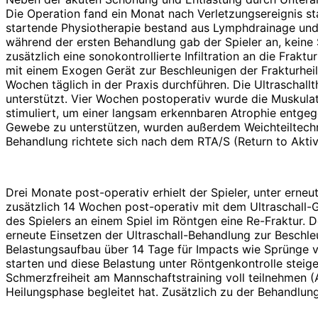
Die Operation fand ein Monat nach Verletzungsereignis st
startende Physiotherapie bestand aus Lymphdrainage und O
während der ersten Behandlung gab der Spieler an, keine
zusätzlich eine sonokontrollierte Infiltration an die Fra
mit einem Exogen Gerät zur Beschleunigen der Frakturhei
Wochen täglich in der Praxis durchführen. Die Ultraschal
unterstützt. Vier Wochen postoperativ wurde die Muskulatu
stimuliert, um einer langsam erkennbaren Atrophie entgeg
Gewebe zu unterstützen, wurden außerdem Weichteiltechn
Behandlung richtete sich nach dem RTA/S (Return to Akti
Drei Monate post-operativ erhielt der Spieler, unter erneu
zusätzlich 14 Wochen post-operativ mit dem Ultraschall-
des Spielers an einem Spiel im Röntgen eine Re-Fraktur.
erneute Einsetzen der Ultraschall-Behandlung zur Beschl
Belastungsaufbau über 14 Tage für Impacts wie Sprünge vo
starten und diese Belastung unter Röntgenkontrolle steig
Schmerzfreiheit am Mannschaftstraining voll teilnehmen (
Heilungsphase begleitet hat. Zusätzlich zu der Behandlu