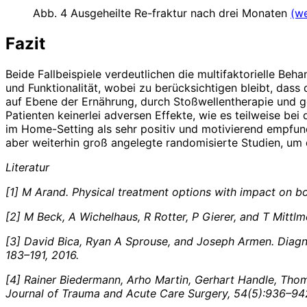
Abb. 4 Ausgeheilte Re-fraktur nach drei Monaten
(we
Fazit
Beide Fallbeispiele verdeutlichen die multifaktorielle Beh
und Funktionalität, wobei zu berücksichtigen bleibt, das
auf Ebene der Ernährung, durch Stoßwellentherapie und ge
Patienten keinerlei adversen Effekte, wie es teilweise b
im Home-Setting als sehr positiv und motivierend empfun
aber weiterhin groß angelegte randomisierte Studien, um 
Literatur
[1] M Arand. Physical treatment options with impact on bo
[2] M Beck, A Wichelhaus, R Rotter, P Gierer, and T Mittlm
[3] David Bica, Ryan A Sprouse, and Joseph Armen. Diagn
183–191, 2016.
[4] Rainer Biedermann, Arho Martin, Gerhart Handle, Thom
Journal of Trauma and Acute Care Surgery, 54(5):936–94