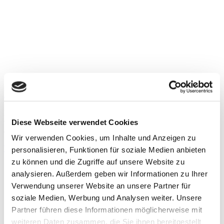
Platelet-rich Plasma & Hyaluronan
Hyaluronan (HA) has been used successfully in osteoarthritis
Diese Webseite verwendet Cookies
treatment for over 30 years. Since a few years Platelet-rich Plasma
(PRP) is applied in modified preparations
Wir verwenden Cookies, um Inhalte und Anzeigen zu
Weiterlesen »
personalisieren, Funktionen für soziale Medien anbieten
zu können und die Zugriffe auf unsere Website zu
analysieren. Außerdem geben wir Informationen zu Ihrer
Verwendung unserer Website an unsere Partner für
soziale Medien, Werbung und Analysen weiter. Unsere
Partner führen diese Informationen möglicherweise mit
weiteren Daten zusammen, die Sie ihnen bereitgestellt