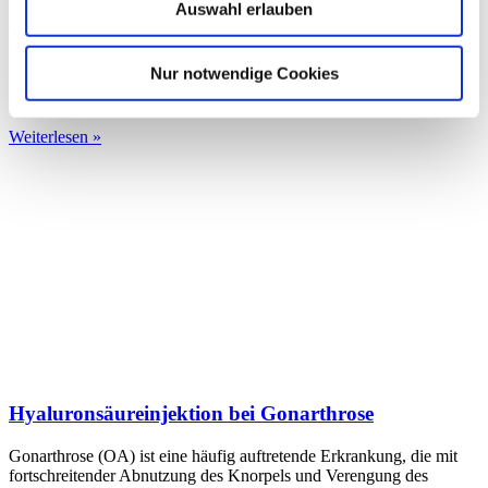
Auswahl erlauben
Stress fractures
Foot injuries make up a not insignificant proportion of sports
Nur notwendige Cookies
injuries, but the kind of frequency varies depending on the sport.
According to the 2018
Weiterlesen »
Hyaluronsäureinjektion bei Gonarthrose
Gonarthrose (OA) ist eine häufig auftretende Erkrankung, die mit
fortschreitender Abnutzung des Knorpels und Verengung des