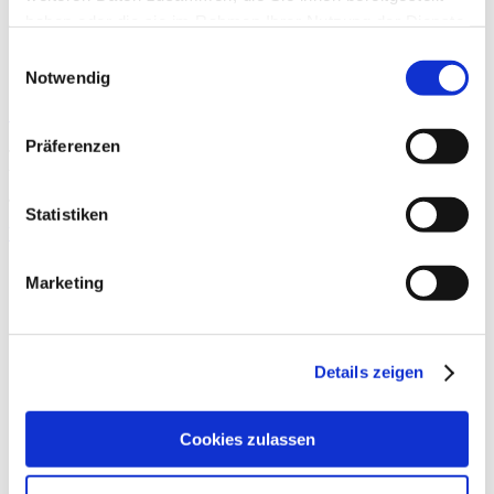
haben oder die sie im Rahmen Ihrer Nutzung der Dienste
gesammelt haben.
Einwilligungsauswahl
Notwendig
Stoßwellentherapie bei Knochenmarködem
Präferenzen
The use of extracorporeal shock wave therapy for the treatment of
bone marrow oedema — a systematic review and meta-analysis
Jonathan Häußer, Juliane Wieber and
Statistiken
Weiterlesen »
Marketing
Details zeigen
Cookies zulassen