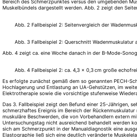
Bereich des Schmerzpunktes versus den umgebenden Muske
Muskelbündels dargestellt werden. Abb. 2 zeigt den Seite
Abb. 2 Fallbeispiel 2: Seitenvergleich der Wadenmus
Abb. 3 Fallbeispiel 2: Querschnitt Wadenmuskulatur
Abb. 4 zeigt ca. eine Woche danach in der B-Mode-Sonogra
Abb. 4 Fallbeispiel 2: ca. 4,3 x 0,3 cm große echofre
Es erfolgte zunächst gemäß dem so genannten PECH-Schem
Hochlagerung und Entlastung an UA-Gehstützen, im weite
Elektrotherapie sowie die vorsichtige stufenweise Wieder
Das 3. Fallbeispiel zeigt den Befund einer 25-Jährigen, s
schmerzhaftes Ereignis im Bereich der Rückenmuskulatur r
muskuläre Beschwerden, die von Vorbehandlern extern mit 
Untersuchungstag nicht ausreichend behandelt werden ko
sich am Schmerzpunkt in der Manualdiagnostik eine ausgep
Elastographie ließ sich eine deutlich veränderte Muskelel