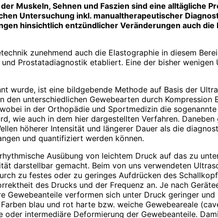
er Muskeln, Sehnen und Faszien sind eine alltägliche P
hen Untersuchung inkl. manualtherapeutischer Diagnostik 
ngen hinsichtlich entzündlicher Veränderungen auch
die 
tetechnik zunehmend auch die Elastographie in diesem Berei
und Prostatadiagnostik etabliert. Eine der bisher wenigen 
hnt wurde, ist eine bildgebende Methode auf Basis der Ultra
in den unterschiedlichen Gewebearten durch Kompression El
n, wobei in der Orthopädie und Sportmedizin die sogenannt
rd, wie auch in dem hier dargestellten Verfahren. Daneben
ellen höherer Intensität und längerer Dauer als die diagno
ngen und quantifiziert werden können.
h rhythmische Ausübung von leichtem Druck auf das zu unt
ität darstellbar gemacht. Beim von uns verwendeten Ultras
 durch zu festes oder zu geringes Aufdrücken des Schallk
rrektheit des Drucks und der Frequenz an. Je nach Geräteei
re Gewebeanteile verformen sich unter Druck geringer und 
e Farben blau und rot harte bzw. weiche Gewebeareale (cav
re oder intermediäre Deformierung der Gewebeanteile. Dami