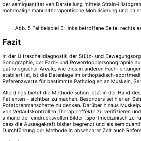
der semiquantitativen Darstellung mittels Strain-Histogr
mehrmalige manualtherapeutische Mobilisierung und baln
Abb. 5 Fallbeispiel 3: links betroffene Seite, rechts
Fazit
In der Ultraschalldiagnostik der Stütz- und Bewegungsor
Sonographie, der Farb- und Powerdopplersonographie auch 
pathologischer Areale, wie dies in anderen Fachrichtung
etabliert ist, ist die Datenlage im orthopädisch-sportmedi
Referenzwerte für bestimmte Pathologien an Muskeln, Se
Allerdings bietet die Methode schon jetzt in der Hand des
Patienten – sichtbar zu machen. Besonders sei hier an Seh
Rotatorenmanschette zu denken. Da­rüber hinaus Muskelpa
von Verlaufskontrollen Therapieeffekte zu verifizieren un
anhand der eindrucksvollen Bilder „sportmedizinisch zu fü
dass die Aussagekraft bisher begrenzt und als semiquanti
Durchführung der Methode in absehbarer Zeit auch Refer