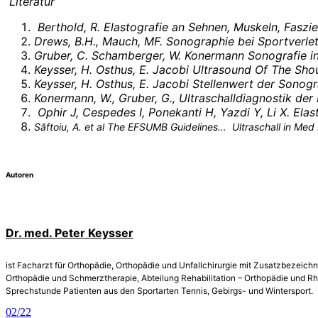
Literatur
Berthold, R. Elastografie an Sehnen, Muskeln, Fasz
Drews, B.H., Mauch, MF. Sonographie bei Sportverlet
Gruber, C. Schamberger, W. Konermann Sonografie in
Keysser
, H. Osthus, E. Jacobi
Ultrasound Of The Shou
Keysser
, H. Osthus, E. Jacobi Stellenwert der Sono
Konermann, W., Gruber, G., Ultraschalldiagnostik de
Ophir J, Cespedes I, Ponekanti H, Yazdi Y, Li X. Elas
Săftoiu, A. et al The EFSUMB Guidelines… Ultraschall in Me
Autoren
Dr. med. Peter Keysser
ist Facharzt für Orthopädie, Orthopädie und Unfallchirurgie mit Zusatzbezeich
Orthopädie und Schmerztherapie, Abteilung Rehabilitation – Orthopädie und Rh
Sprechstunde Patienten aus den Sportarten Tennis, Gebirgs- und Wintersport.
02/22