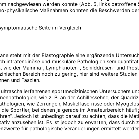
amm nachgewiesen werden konnte (Abb. 5, links betroffene 
eo-physikalische Maßnahmen konnten die Beschwerden der 
 asymptomatische Seite im Vergleich
gane steht mit der Elastographie eine ergänzende Untersu
intratendinöse und mus­kuläre Pathologien semiquantitativ 
en, wie der Mamma-, Lymphknoten-, Schilddrüsen- und Pros
zinischen Bereich noch zu gering, hier sind weitere Studien 
hnen und Faszien.
 ultraschallerfahrenen sportmedizinischen Untersuchers und
nenpathologien, wie z. B. an der Achillessehne, der Quadri
thologien, wie Zerrungen, Muskelfaserrisse oder Myogelos
d die Sportler, bei denen ja gerade im Amateurbereich häuf
hren“. Jedoch ist unbedingt darauf zu achten, dass die Met
tativ anzusehen ist. Es ist jedoch zu erwarten, dass durc
enzwerte für pathologische Veränderungen ermittelt werde