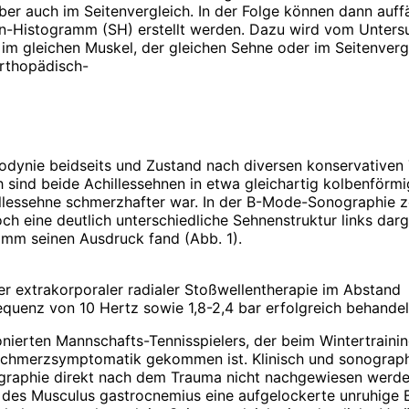
aber auch im Seitenvergleich. In der Folge können dann auff
-Histogramm (SH) erstellt werden. Dazu wird vom Untersuc
im gleichen Muskel, der gleichen Sehne oder im Seitenverg
orthopädisch-
hillodynie beidseits und Zustand nach diversen konservativ
h sind beide Achillessehnen in etwa gleichartig kolbenförmig
lessehne schmerzhafter war. In der B-Mode-Sonographie zeig
ch eine deutlich unterschiedliche Sehnenstruktur links darg
amm seinen Ausdruck fand (Abb. 1).
iger extrakorporaler radialer Stoßwellentherapie im Abstand
equenz von 10 Hertz sowie 1,8-2,4 bar erfolgreich behandel
nierten Mannschafts-Tennisspielers, der beim Winter­training
Schmerzsymptomatik gekommen ist. Klinisch und sonographis
raphie direkt nach dem Trauma nicht nachgewiesen werden,
des Musculus gastrocnemius eine aufge­lockerte unruhige E