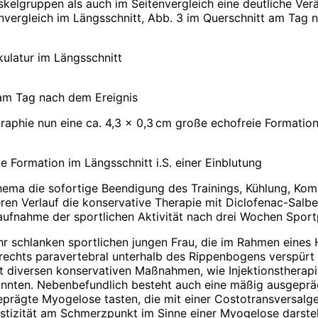
lgruppen als auch im Seitenvergleich eine deutliche Ver
nvergleich im Längsschnitt, Abb. 3 im Querschnitt am Tag 
kulatur im Längsschnitt
 am Tag nach dem Ereignis
phie nun eine ca. 4,3 x 0,3 cm große echofreie Formation i
ie Formation im Längsschnitt i.S. einer Einblutung
a die sofortige Beendigung des Trainings, Kühlung, Komp
ren Verlauf die konservative Therapie mit Diclofenac-Sa
aufnahme der sportlichen Aktivität nach drei Wochen Sport
ehr schlanken sportlichen jungen Frau, die im Rahmen eines 
echts paravertebral unterhalb des Rippen­bogens verspürt 
diversen konservativen Maßnahmen, wie Injektionstherapien
nnten. Nebenbefundlich besteht auch eine mäßig ausgepräg
rägte Myogelose tasten, die mit einer Costotransversalgel
astizität am Schmerzpunkt im Sinne einer Myogelose darstell