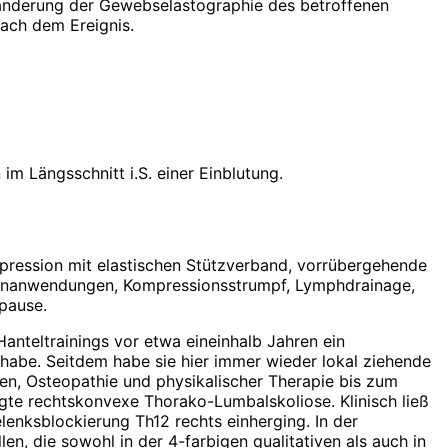
änderung der Gewebselastographie des betroffenen
nach dem Ereignis.
m Längsschnitt i.S. einer Einblutung.
ression mit elastischen Stützverband, vorrübergehende
lbenanwendungen, Kompressionsstrumpf, Lymphdrainage,
pause.
Hanteltrainings vor etwa eineinhalb Jahren ein
habe. Seitdem habe sie hier immer wieder lokal ziehende
, Osteopathie und phy­sikali­scher Therapie bis zum
te rechtskonvexe Thorako-Lumbalskoliose. Klinisch ließ
enksblockierung Th12 rechts einherging. In der
en, die sowohl in der 4-farbigen qualitativen als auch in