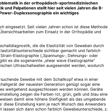
roblematik in der orthopädisch-sportmedizinischen
und Palpationen stellt hier seit vielen Jahren die B-
Power-Duplexsonographie ein wichtiges
ch eingesetzt. Seit vielen Jahren schon ist diese Methode
Übersichts­arbeiten zum Einsatz in der Orthopädie und
schalldiagnostik, die die Elastizität von Geweben durch
astizitätsunterschiede sichtbar gemacht und farblich
e Strain-Elastographie („Spannungs-, Dehnungs- oder
 gibt es die sogenannte „shear wave Elastographie“
stischen Ultraschallwellen ausgesendet werden, wodurch
ersuchende Gewebe mit dem Schallkopf etwa in einer
challgerät der neuesten Generation genügt sogar eine
opfes weitgehend ausgeschlossen werden können. Geräte
nstellung zeigen die Farben rot, grün, gelb und blau eine
weisen damit eine höhere Steifigkeit als das umge­bende
e: diese Einstellung kann je nach Wunsch des Anwenders
t lassen sich dann schon farblich Gewebeunterschiede, z.