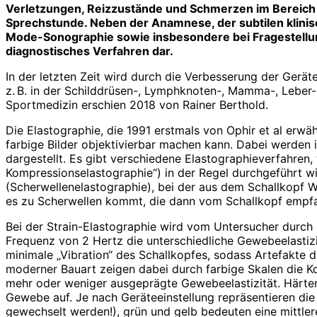
Verletzungen, Reizzustände und Schmerzen im Bereich d
Sprechstunde. Neben der Anamnese, der subtilen klinisc
Mode-Sonographie sowie ins
besondere bei Fragestellu
diagnostisches Verfahren dar.
In der letzten Zeit wird durch die Verbesserung der Gerä
z. B. in der Schilddrüsen-, Lymphknoten-, Mamma-, Leber- 
Sportmedizin erschien 2018 von Rainer Berthold.
Die Elastographie, die 1991 erstmals von Ophir et al erwä
farbige Bilder objektivierbar machen kann. Dabei werden 
dargestellt. Es gibt verschiedene Elasto­graphieverfahre
Kompressionselastographie“) in der Regel durchgeführt wi
(Scherwellenelastographie), bei der aus dem Schallkopf W
es zu Scherwellen kommt, die dann vom Schallkopf empfa
Bei der Strain-Elastographie wird vom Untersucher durc
Frequenz von 2 Hertz die unterschiedliche Gewebeelastiz
minimale „Vibration“ des Schallkopfes, sodass Artefakte
moderner Bauart zeigen dabei durch farbige Skalen die Ko
mehr oder ­weniger ausgeprägte Gewebeelastizität. Härte
Gewebe auf. Je nach Geräteeinstellung repräsentieren di
gewechselt werden!), grün und gelb bedeuten eine mittle