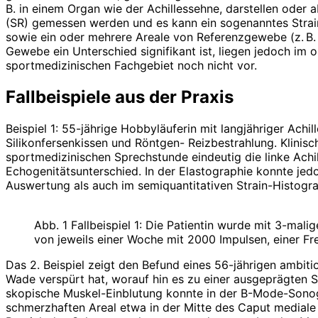
B. in einem Organ wie der Achillessehne, darstellen oder 
(SR) gemessen werden und es kann ein sogenanntes Strain
sowie ein oder mehrere Areale von Referenzgewebe (z. B. 
Gewebe ein Unterschied signifikant ist, liegen jedoch im 
sportmedizinischen Fachgebiet noch nicht vor.
Fallbeispiele aus der Praxis
Beispiel 1: 55-jährige Hobbyläuferin mit langjähriger Ac
Silikonfersenkissen und Röntgen- Reizbestrahlung. Klinisc
sportmedizinischen Sprechstunde eindeutig die linke Achil
Echogenitätsunterschied. In der Elastographie konnte jedo
Auswertung als auch im semiquantitativen Strain-Histogr
Abb. 1 Fallbeispiel 1: Die Patientin wurde mit 3-mal
von jeweils einer Woche mit 2000 Impulsen, einer Fr
Das 2. Beispiel zeigt den Befund eines 56-jährigen ambitio
Wade verspürt hat, worauf hin es zu einer ausgeprägten 
skopische Muskel-Einblutung konnte in der B-Mode-Sonog
schmerzhaften Areal etwa in der Mitte des Caput mediale 