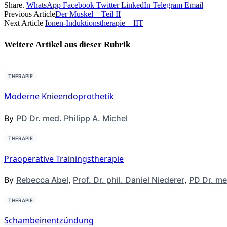
Share.
WhatsApp
Facebook
Twitter
LinkedIn
Telegram
Email
Previous Article
Der Muskel – Teil II
Next Article
Ionen-Induktionstherapie – IIT
Weitere Artikel aus dieser
Rubrik
THERAPIE
Moderne Knieendoprothetik
By
PD Dr. med. Philipp A. Michel
THERAPIE
Präoperative Trainingstherapie
By
Rebecca Abel
,
Prof. Dr. phil. Daniel Niederer
,
PD Dr. me
THERAPIE
Schambeinentzündung