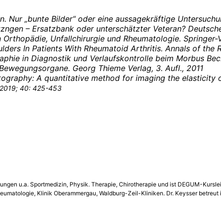
ien. Nur „bunte Bilder“ oder eine aussagekräftige Untersuc
zngen – Ersatzbank oder unterschätzter Veteran? Deutsche 
 Orthopädie, Unfallchirurgie und Rheumatologie.
Springer-
lders In Patients With Rheumatoid Arthritis. Annals of the
graphie in Diagnostik und Verlaufskontrolle beim Morbus B
r Bewegungsorgane. Georg Thieme Verlag, 3. Aufl., 2011
tography: A quantitative method for imaging the elasticity o
d 2019; 40: 425-453
nungen u.a. Sportmedizin, Physik. Therapie, Chirotherapie und ist DEGUM-Kurslei
eumatologie, Klinik Oberammergau, Waldburg-Zeil-Kliniken. Dr. Keysser betreut 