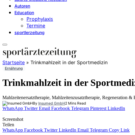
Autoren
Education
Prophylaxis
Termine
sportlerzeitung
Startseite
»
Trinkmahlzeit in der Sportmedizin
Ernährung
Trinkmahlzeit in der Sportmedi
Mahlzeitenersatztherapie, Mahlzeitenzusatztherapie, Regeneration & P
By
Insumed GmbH
2 Mins Read
WhatsApp
Twitter
Email
Facebook
Telegram
Pinterest
LinkedIn
Screenshot
Teilen
WhatsApp
Facebook
Twitter
LinkedIn
Email
Telegram
Copy Link