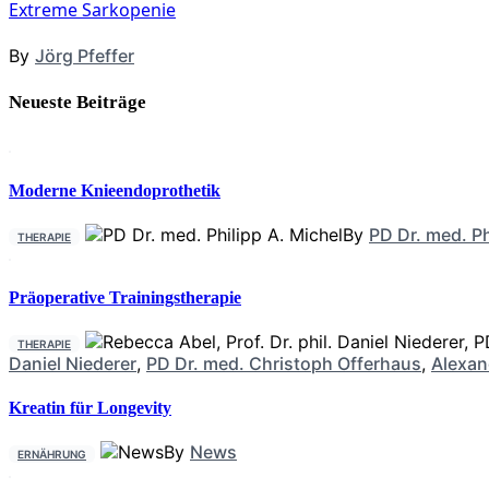
Extreme Sarkopenie
By
Jörg Pfeffer
Neueste Beiträge
Moderne Knieendoprothetik
By
PD Dr. med. Ph
THERAPIE
Präoperative Trainingstherapie
THERAPIE
Daniel Niederer
,
PD Dr. med. Christoph Offerhaus
,
Alexan
Kreatin für Longevity
By
News
ERNÄHRUNG