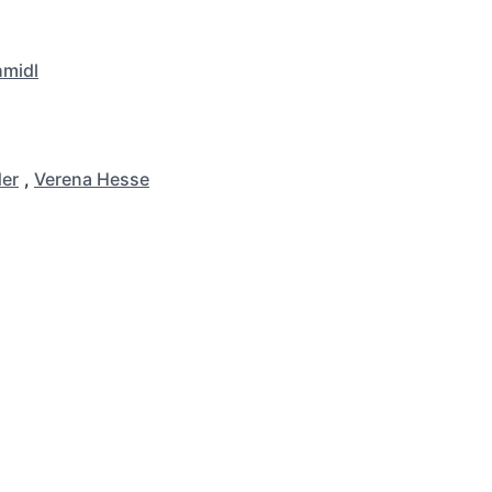
hmidl
er
,
Verena Hesse