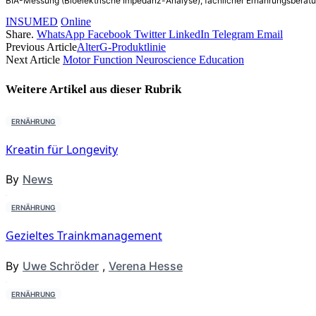
BIA-Messung (Bioelektrische Impedanz-Analyse), fachlicher Ernährungsberatun
INSUMED
Online
Share.
WhatsApp
Facebook
Twitter
LinkedIn
Telegram
Email
Previous Article
AlterG-Produktlinie
Next Article
Motor Function Neuroscience Education
Weitere Artikel aus dieser
Rubrik
ERNÄHRUNG
Kreatin für Longevity
By
News
ERNÄHRUNG
Gezieltes Trainkmanagement
By
Uwe Schröder
,
Verena Hesse
ERNÄHRUNG