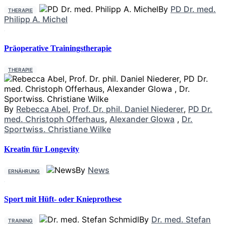
By
PD Dr. med.
THERAPIE
Philipp A. Michel
Präoperative Trainingstherapie
THERAPIE
By
Rebecca Abel
,
Prof. Dr. phil. Daniel Niederer
,
PD Dr.
med. Christoph Offerhaus
,
Alexander Glowa
,
Dr.
Sportwiss. Christiane Wilke
Kreatin für Longevity
By
News
ERNÄHRUNG
Sport mit Hüft- oder Knieprothese
By
Dr. med. Stefan
TRAINING