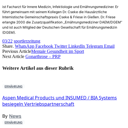
ist Facharzt für Innere Medizin, Infektiologie und Ernährungs­mediziner. Er
führt gemeinsam mit seinem Kollegen Dr. Cseke die Hausärztliche
Internistische Gemeinschaftspraxis Cseke & Friese in Gießen. Dr. Friese
erlangte 2000 die Zusatzqualifikation „Ernährungsmediziner DAEM/DGEM“
und ist auch Mitglied der Deutschen Gesellschaft für Ernährungsmedizin
(DGEM).
03/22
sportlerzeitung
Share.
WhatsApp
Facebook
Twitter
LinkedIn
Telegram
Email
Previous Article
Mentale Gesundheit im Sport
Next Article
Gonarthrose – PRP
Weitere Artikel aus dieser
Rubrik
ERNÄHRUNG
Aspen Medical Products und INSUMED / BIA Systems
besiegeln Vertriebspartnerschaft
By
News
ERNÄHRUNG