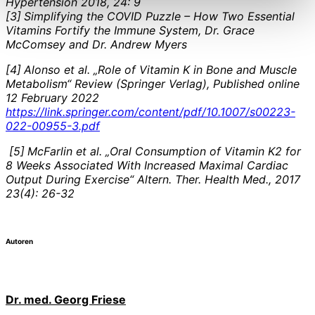
Hypertension 2018, 24: 9
[3]
Simplifying the COVID Puzzle – How Two Essential
Vitamins Fortify the Immune System, Dr. Grace
McComsey and Dr. Andrew Myers
[4]
Alonso et al. „Role of Vitamin K in Bone and Muscle
Metabolism“ Review (Springer Verlag), Published online
12 February 2022
https://link.springer.com/content/pdf/10.1007/s00223-
022-00955-3.pdf
[5]
McFarlin et al. „Oral Consumption of Vitamin K2 for
8 Weeks Associated With Increased Maximal Cardiac
Output During Exercise“ Altern. Ther. Health Med., 2017
23(4): 26-32
Autoren
Dr. med. Georg Friese