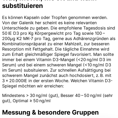
substituieren
Es können Kapseln oder Tropfen genommen werden.
Von der Galenik her scheint es keine relevanten
Unterschiede zu geben. Die empfohlene Tagesdosis sind
50 IE D3 pro Kg Körpergewicht pro Tag sowie 100 –
200μg K2 MK-7 pro Tag, gerne aus Adhärenzgründen als
Kombinationspräparat zu einer Mahlzeit, zur besseren
Resorption mit Fettgehalt. Die tägliche Einnahme wird
zum Erhalt gleichmäßiger Spiegel favorisiert. Man sollte
immer bei einem Vitamin D3-Mangel (<20 ng/ml D3 im
Serum) und bei einem schweren Mangel (<10 ng/ml D3
im Serum) subsituieren. Zur schnellen Aufsättigung bei
schwerem Mangel zunächst auch hochdosiert, z. B. mit
3 x 20.000IE in der ersten Woche. Welchen Vitamin D3-
Spiegel möchten wir erreichen:
Mindestens > 30 ng/ml (gut), Besser 40 – 50 ng/ml (sehr
gut), Optimal ≥ 50 ng/ml
Messung & besondere Gruppen