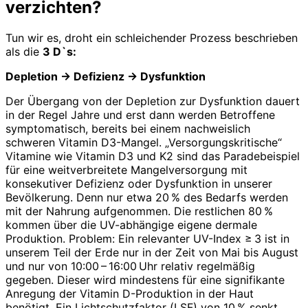
verzichten?
Tun wir es, droht ein schleichender Prozess beschrieben
als die
3 D`s:
Depletion → Defizienz → Dysfunktion
Der Übergang von der Depletion zur Dysfunktion dauert
in der Regel Jahre und erst dann werden Betroffene
symp­tomatisch, bereits bei einem nachweislich
schweren Vitamin D3-Mangel. „Versorgungskritische“
Vitamine wie Vitamin D3 und K2 sind das Paradebeispiel
für eine weitverbreitete Mangelversorgung mit
konsekutiver Defizienz oder Dysfunktion in unserer
Bevölkerung. Denn nur etwa 20 % des Bedarfs werden
mit der Nahrung aufgenommen. Die restlichen 80 %
kommen über die UV-abhängige eigene dermale
Produktion. Problem: Ein relevanter UV-Index ≥ 3 ist in
unserem Teil der Erde nur in der Zeit von Mai bis August
und nur von 10:00 – 16:00 Uhr relativ regelmäßig
gegeben. Dieser wird mindestens für eine signifikante
Anregung der Vitamin D-Produktion in der Haut
benötigt. Ein Lichtschutzfaktor (LSF) von 10 % senkt