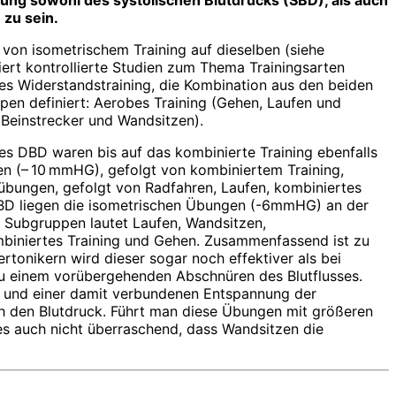
ung sowohl des systolischen Blutdrucks (SBD), als auch
 zu sein.
on isometrischem Training auf dieselben (siehe
ert kontrollierte Studien zum Thema Trainingsarten
hes Widerstandstraining, die Kombination aus den beiden
pen definiert: Aerobes Training (Gehen, Laufen und
, Beinstrecker und Wandsitzen).
s DBD waren bis auf das kombinierte Training ebenfalls
ren (– 10 mmHG), gefolgt von kombiniertem Training,
fübungen, gefolgt von Radfahren, Laufen, kombiniertes
en DBD liegen die isometrischen Übungen (-6mmHG) an der
en Subgruppen lautet Laufen, Wandsitzen,
kombiniertes Training und Gehen. Zusammenfassend ist zu
tonikern wird dieser sogar noch effektiver als bei
 zu einem vorübergehenden Abschnüren des Blutflusses.
) und einer damit verbundenen Entspannung der
h den Blutdruck. Führt man diese Übungen mit größeren
 es auch nicht überraschend, dass Wandsitzen die