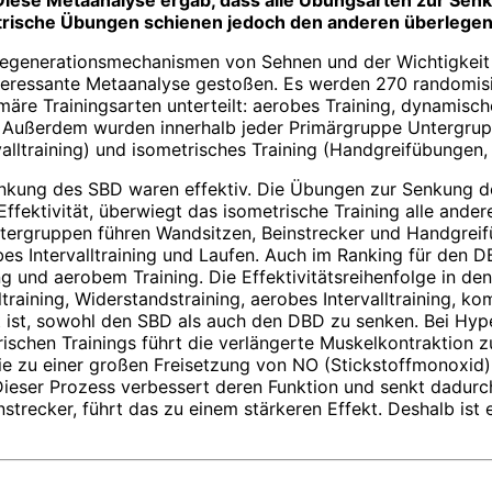
iese Meta­analyse ergab, dass alle Übungsarten zur Senk
metrische Übungen schienen jedoch den anderen überlegen
egenerationsmechanismen von Sehnen und der Wichtigkeit v
nteressante Metaanalyse gestoßen. Es werden 270 randomisi
äre Trainingsarten unterteilt: aerobes Training, dynamisc
g. Außerdem wurden innerhalb jeder Primärgruppe Untergrup
rvalltraining) und isometrisches Training (Handgreifübungen
enkung des SBD waren effektiv. Die Übungen zur Senkung de
ffektivität, überwiegt das isometrische Training alle ande
Untergruppen führen Wandsitzen, Beinstrecker und Handgrei
erobes Intervalltraining und Laufen. Auch im Ranking für d
ng und aerobem Training. Die Effektivitätsreihenfolge in d
ltraining, Widerstandstraining, aerobes Intervalltraining, 
 ist, sowohl den SBD als auch den DBD zu senken. Bei Hyper
rischen Trainings führt die verlängerte Muskelkontraktion
e zu einer großen Freisetzung von NO (Stickstoffmonoxid
ieser Prozess verbessert deren Funktion und senkt dadurc
strecker, führt das zu einem stärkeren Effekt. Deshalb ist