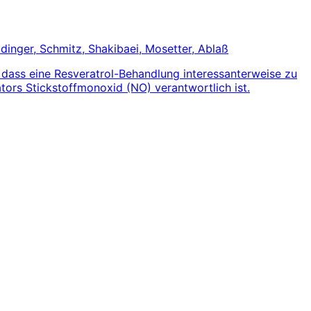
inger, Schmitz, Shakibaei, Mosetter, Ablaß
 dass eine Resveratrol-Behandlung interessan­terweise zu
tors Stickstoffmonoxid (NO) verantwortlich ist.