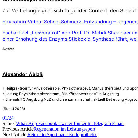
Zur Vertiefung eignet sich folgender Content, den Sie auf
Education-Video: Sehne, Schmerz, Entzündung – Regenerati
Fachartikel „Resveratrol“ von Prof. Dr. Mehdi Shakibaei u
einer Erhöhung des Enzyms Stickoxid-Synthase führt, welc
Autoren
Alexander Ablaß
» Heilpraktiker für Physiotherapie, Physiotherapeut, Manualtherapeut und Spo
» Leitung Physiotherapiezentrum „Die Körperwerkstatt“ in Augsburg
» Ehemals FC Augsburg NLZ und Lizenzmannschaft, aktuell Betreuung Augsbur
(Stand 2026)
01/24
Share.
WhatsApp
Facebook
Twitter
LinkedIn
Telegram
Email
Previous Article
Regeneration im Leistungssport
Next Article
Return to Sport nach Endoprothetik