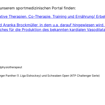
 unserem sportmedizinischen Portal finden:
ve Therapien, Co-Therapie, Training und Ernährung/ Erbeld
nd Aranka Brockmüller, in dem u.a. darauf hingewiesen wird,
hes für die Produktion des bekannten kardialen Vasodilata
rtphysiotherapeut
ger Panther (1. Liga Eishockey) und Schwaben Open (ATP Challenger Serie)