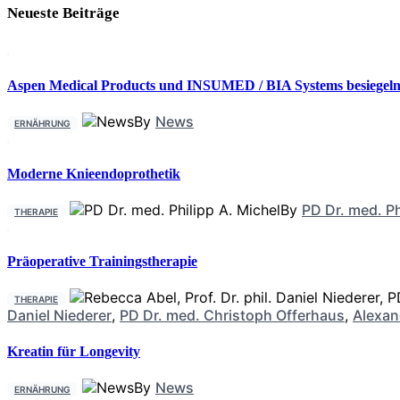
Neueste Beiträge
Aspen Medical Products und INSUMED / BIA Systems besiegeln 
By
News
ERNÄHRUNG
Moderne Knieendoprothetik
By
PD Dr. med. Ph
THERAPIE
Präoperative Trainingstherapie
THERAPIE
Daniel Niederer
,
PD Dr. med. Christoph Offerhaus
,
Alexan
Kreatin für Longevity
By
News
ERNÄHRUNG