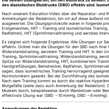
Die besten Übungsarten, um den Blutdruck zu senken: D
des diastolischen Blutdrucks (DBD) effektiv sind. Iso
Nach unserem Education-Video über die Reparatur- und R
Anmerkungen der Redaktion), bin ich auf diese äußerst i
ausgewertet. Die Übungsprotokolle waren in folgende prim
Erstgenannten, HIIT – Training und isometrisches Trainin
Radfahren), HIIT (Sprintintervalltraining und aerobes Inte
Es zeigten sich folgende Ergebnisse: Alle Übungen zur S
effektiv. Ordnet man die Übungen für den SBD nach ihrer E
Widerstandstraining, aerobem Training und HIIT. In den 
Training, Sprintintervalltraining, Widerstandstraining, a
Spitze vor Widerstandstraining, HIIT, kombiniertem Traini
Handgreifübungen, Beinstrecker, Radfahren, Sprintinterval
sagen, dass isometrisches Training hervorragend geeignet
Normotoni­kern gesenkt. Bei der Durchführung des isomet
Nach dem Training kommt es durch die reaktive Hyperämi
Blutgefäße (siehe dazu auch Anmerkung der Redaktion). D
Muskeln durch, beispielsweise durch Wandsitzen oder Bein
effektivste Übung war (SBD – 10 mmHg, DBD – 6 mmHg).
Anmerkungen der Redaktion