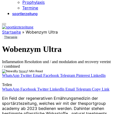
Prophylaxis
Termine
sportlerzeitung
Startseite
»
Wobenzym Ultra
Therapie
Wobenzym Ultra
Inflammation Resolution und / and modulation and recovery vereint
/ combined
By
News
1 Min Read
WhatsApp
Twitter
Email
Facebook
Telegram
Pinterest
LinkedIn
Teilen
WhatsApp
Facebook
Twitter
LinkedIn
Email
Telegram
Copy Link
Ein Feld der regenerativen Ernährungsmedizin der
sportärztezeitung, welches wir mit der thesportgroup
academy ab 2023 bedienen werden. Dahinter stehen
bestimmte pflanzliche Wirksstoffe , natural treatments