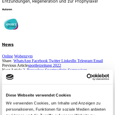
Entzündungen, Regeneration und zur Prophylaxe!
Autoren
News
Online
Wobenzym
Share.
WhatsApp
Facebook
Twitter
LinkedIn
Telegram
Email
Previous Article
sportlerzeitung 2022
Next Article
2. Paracelsus Sportmedizin-Symposium
Weitere Artikel aus dieser
Rubrik
Diese Webseite verwendet Cookies
THERAPIE
Wir verwenden Cookies, um Inhalte und Anzeigen zu
Moderne Knieendoprothetik
personalisieren, Funktionen für soziale Medien anbieten