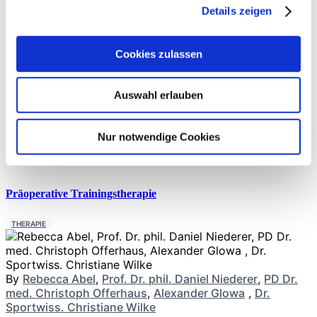
Details zeigen
By
News
ERNÄHRUNG
Cookies zulassen
Auswahl erlauben
Moderne Knieendoprothetik
Nur notwendige Cookies
By
PD Dr. med.
THERAPIE
Philipp A. Michel
Präoperative Trainingstherapie
THERAPIE
By
Rebecca Abel
,
Prof. Dr. phil. Daniel Niederer
,
PD Dr.
med. Christoph Offerhaus
,
Alexander Glowa
,
Dr.
Sportwiss. Christiane Wilke