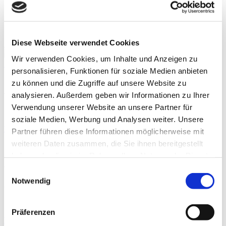
Prophylaxis
Termine
sportlerzeitung
Diese Webseite verwendet Cookies
Wir verwenden Cookies, um Inhalte und Anzeigen zu
Startseite
»
SME 01/20
personalisieren, Funktionen für soziale Medien anbieten
zu können und die Zugriffe auf unsere Website zu
Artikel:
SME 01/20
analysieren. Außerdem geben wir Informationen zu Ihrer
Verwendung unserer Website an unsere Partner für
soziale Medien, Werbung und Analysen weiter. Unsere
Hyaluronsäure im (Leistungs-) Sport
Partner führen diese Informationen möglicherweise mit
weiteren Daten zusammen, die Sie ihnen bereitgestellt
By
Fidia Pharma GmbH
APPLIKATION
haben oder die sie im Rahmen Ihrer Nutzung der Dienste
Auf der 67. Jahrestagung der Vereinigung Süddeutscher
gesammelt haben.
Einwilligungsauswahl
Orthopäden und Unfall­chirurgen e.V. (VSOU)*
Notwendig
diskutierten. Experten der…
Präferenzen
KiD – Kraft in der Dehnung