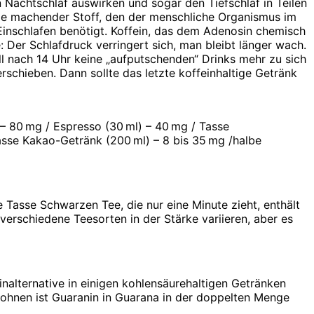
 Nachtschlaf auswirken und sogar den Tiefschlaf in Teilen
üde machender Stoff, den der menschliche Organismus im
inschlafen benötigt. Koffein, das dem Adenosin chemisch
: Der Schlafdruck verringert sich, man bleibt länger wach.
l nach 14 Uhr keine „aufputschenden“ Drinks mehr zu sich
schieben. Dann sollte das letzte koffeinhaltige Getränk
 – 80 mg / Espresso (30 ml) – 40 mg / Tasse
asse Kakao-Getränk (200 ml) – 8 bis 35 mg /halbe
 Tasse Schwarzen Tee, die nur eine Minute zieht, enthält
verschiedene Teesorten in der Stärke variieren, aber es
alternative in einigen kohlensäurehaltigen Getränken
ebohnen ist Guaranin in Guarana in der doppelten Menge