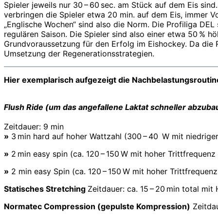
Spieler jeweils nur 30 – 60 sec. am Stück auf dem Eis si
verbringen die Spieler etwa 20 min. auf dem Eis, immer Vo
„Englische Wochen“ sind also die Norm. Die Profiliga DEL s
regulären Saison. Die Spieler sind also einer etwa 50 % hö
Grundvoraussetzung für den Erfolg im Eishockey. Da die Reg
Ums­etzung der Regenerationsstrategien.
Hier exemplarisch aufgezeigt die Nachbelastungsroutin
Flush Ride (um das angefallene Laktat schneller abzuba
Zeitdauer: 9 min
»
3 min hard auf hoher Wattzahl (300 – 40 W mit niedriger
»
2 min easy spin (ca. 120 – 150 W mit hoher Trittfrequen
»
2 min easy Spin (ca. 120 – 150 W mit hoher Trittfreque
Statisches Stretching
Zeitdauer: ca. 15 – 20 min total mit 
Normatec Compression (gepulste Kompression)
Zeitdau