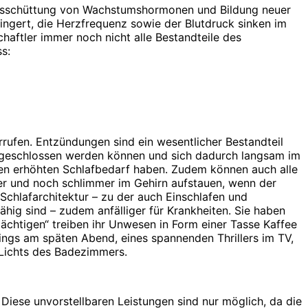
ie Ausschüttung von Wachstumshormonen und Bildung neuer
ingert, die Herzfrequenz sowie der Blutdruck sinken im
haftler immer noch nicht alle Bestandteile des
ss:
ufen. Entzündungen sind ein wesentlicher Bestandteil
abgeschlossen werden können und sich dadurch langsam im
nen erhöhten Schlafbedarf haben. Zudem können auch alle
er und noch schlimmer im Gehirn aufstauen, wenn der
chlafarchitektur – zu der auch Einschlafen und
fähig sind – zudem anfälliger für Krankheiten. Sie haben
chtigen“ treiben ihr Unwesen in Form einer Tasse Kaffee
ings am späten Abend, eines spannenden Thrillers im TV,
 Lichts des Badezimmers.
 Diese unvorstellbaren Leistungen sind nur möglich, da die