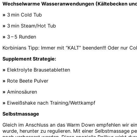
Wechselwarme Wasseranwendungen
(Kältebecken un
»
3 min Cold Tub
»
3 min Steam/Hot Tub
»
3 – 5 Runden
Korbinians Tipp: Immer mit “KALT” beenden!!! Oder nur Co
Supplement Strategie:
»
Elektrolyte Brausetabletten
»
Rote Beete Pulver
»
Aminosäuren
»
Eiweißshake nach Training/Wettkampf
Selbstmassage
Gleich im Anschluss an das Warm Down empfehlen wir ein
wurde, herunter zu regulieren. Mit einer Selbstmassage p
noch verbessert werden. Diese spezielle Rollkur wirkt du