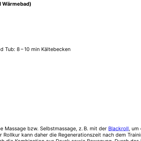
d Wärmebad)
ld Tub: 8 – 10 min Kältebecken
e Massage bzw. Selbstmassage, z. B. mit der
Blackroll
, um
er Rollkur kann daher die Regenerationszeit nach dem Trai
rch die Kombination aus Druck sowie Bewegung. Durch das R