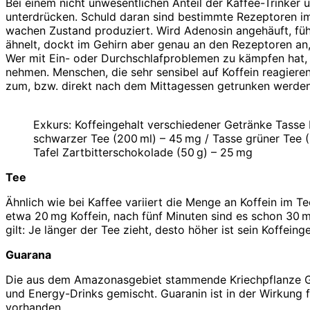
Bei einem nicht unwesentlichen Anteil der Kaffee-Trinker
unterdrücken. Schuld daran sind bestimmte Rezeptoren im
wachen Zustand produziert. Wird Adenosin angehäuft, füh
ähnelt, dockt im Gehirn aber genau an den Rezeptoren an, 
Wer mit Ein- oder Durchschlafproblemen zu kämpfen hat, 
nehmen. Menschen, die sehr sensibel auf Koffein reagieren
zum, bzw. direkt nach dem Mittagessen getrunken werden
Exkurs: Koffeingehalt verschiedener Getränke Tasse 
schwarzer Tee (200 ml) – 45 mg / Tasse grüner Tee 
Tafel Zartbitterschokolade (50 g) – 25 mg
Tee
Ähnlich wie bei Kaffee variiert die Menge an Koffein im T
etwa 20 mg Koffein, nach fünf Minuten sind es schon 30 m
gilt: Je länger der Tee zieht, desto höher ist sein Koffeinge
Guarana
Die aus dem Amazonasgebiet stammende Kriechpflanze Guar
und Energy-Drinks gemischt. Guaranin ist in der Wirkung f
vorhanden.