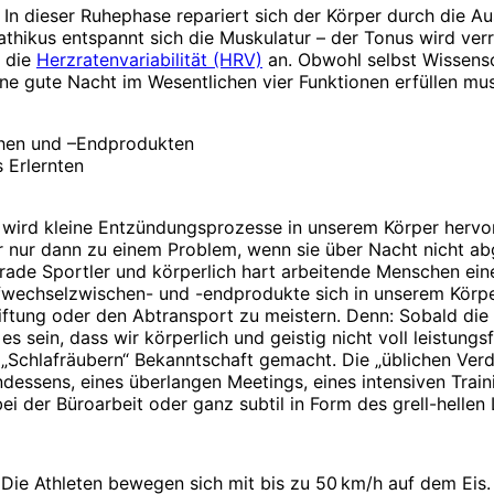
ler. In dieser Ruhephase repariert sich der Körper durch d
thikus entspannt sich die Muskulatur – der Tonus wird verr
t die
Herzratenvariabilität (HRV)
an. Obwohl selbst Wissensc
ine gute Nacht im Wesentlichen vier Funktionen erfüllen mu
chen und –Endprodukten
s Erlernten
wird kleine Entzündungsprozesse in unserem Körper hervorr
er nur dann zu einem Problem, wenn sie über Nacht nicht 
rade Sportler und körperlich hart arbeitende Menschen ei
offwechselzwischen- und -endprodukte sich in unserem Körp
tung oder den Abtransport zu meistern. Denn: Sobald die S
s sein, dass wir körperlich und geistig nicht voll leistungs
Schlafräubern“ Bekanntschaft gemacht. Die „üblichen Verdä
essens, eines überlangen Meetings, eines intensiven Train
i der Büroarbeit oder ganz subtil in Form des grell-hellen
 Die Athleten bewegen sich mit bis zu 50 km/h auf dem Eis.