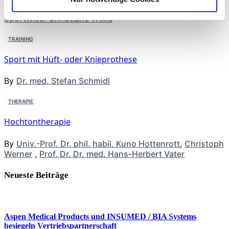
med. Christoph Offerhaus
,
Alexander Glowa
,
Dr.
Sportwiss. Christiane Wilke
TRAINING
Sport mit Hüft- oder Knieprothese
By
Dr. med. Stefan Schmidl
THERAPIE
Hochtontherapie
By
Univ.-Prof. Dr. phil. habil. Kuno Hottenrott
,
Christoph
Werner
,
Prof. Dr. Dr. med. Hans-Herbert Vater
Neueste Beiträge
Aspen Medical Products und INSUMED / BIA Systems
besiegeln Vertriebspartnerschaft