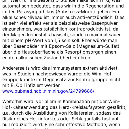
automatisch bedeutet, dass wir in die Regeneration und
in den Parasympathikus (Antistress-Mode) gehen. Ein
alkalisches Niveau ist immer auch anti-entzündlich. Dies
ist sehr viel effektiver als beispielsweise Basenpulver
einzunehmen, was tatsächlich kontraproduktiv ist, da
der Magen keinesfalls basisch, sondern maximal sauer
mit einem pH-Wert von 1,5 sein soll. Eher würde man
über Basenbäder mit Epsom-Salz (Magnesium-Sulfat)
über die Hautoberfläche als Resorptionsorgan einen
echten alkalischen Zustand herbeiführen.
Andererseits wird das Immunsystem extrem aktiviert,
was in Studien nachgewiesen wurde: die Wim-Hof-
Gruppe konnte im Gegensatz zur Kontrollgruppe nicht
mit E. Coli infiziert werden:
www.pubmed.ncbi.nlm.nih.gov/24799686/
Weiterhin wird, vor allem in Kombination mit der Wim-
Hof-Kälteanwendung das Herz-Kreislaufsystem gestärkt,
u.a. durch die Ausbildung von Kollateralen, sodass das
Risiko eines Herzinfarktes oder Schlaganfalls fast auf
null reduziert wird. Eine sehr effektive Methode, wenn