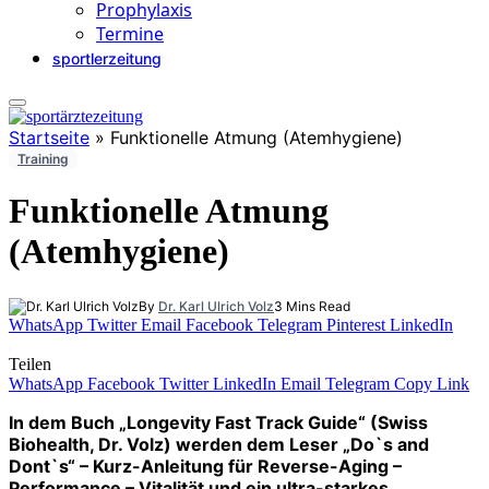
Prophylaxis
Termine
sportlerzeitung
Startseite
»
Funktionelle Atmung (Atemhygiene)
Training
Funktionelle Atmung
(Atemhygiene)
By
Dr. Karl Ulrich Volz
3 Mins Read
WhatsApp
Twitter
Email
Facebook
Telegram
Pinterest
LinkedIn
Teilen
WhatsApp
Facebook
Twitter
LinkedIn
Email
Telegram
Copy Link
In dem Buch „Longevity Fast Track Guide“ (Swiss
Biohealth, Dr. Volz) werden dem Leser „Do`s and
Dont`s“ – Kurz-Anleitung für Reverse-Aging –
Performance – Vitalität und ein ultra-starkes