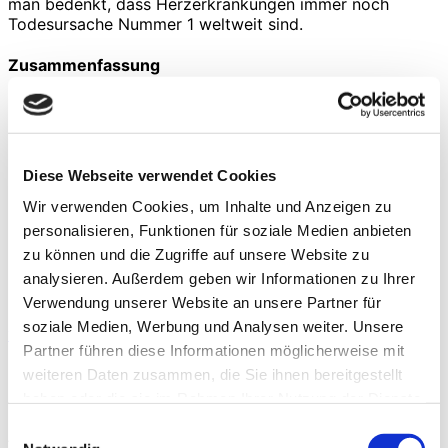
man bedenkt, dass Herzerkrankungen immer noch
Todesursache Nummer 1 weltweit sind.
Zusammenfassung
Sport zur Verbesserung des Lungenvolumens
Aufrichten und Arme nach oben hinten zur
bewussten Bauchatmung
Wim-Hof-Atemtechnik: 30 – 40 x hyperventilieren,
Diese Webseite verwendet Cookies
Luft 2-4 Minuten anhalten, einatmen + nochmals 15
Sekunden anhalten, 2x wiederholen
Wir verwenden Cookies, um Inhalte und Anzeigen zu
personalisieren, Funktionen für soziale Medien anbieten
zu können und die Zugriffe auf unsere Website zu
https://youtu.be/vPEzRRk8RP8
analysieren. Außerdem geben wir Informationen zu Ihrer
Verwendung unserer Website an unsere Partner für
Das vollständige Buch finden Sie hier:
Longevity Buch
soziale Medien, Werbung und Analysen weiter. Unsere
von Dr. Ulrich Volz | SDS (swissdentalsolutions.com)
Partner führen diese Informationen möglicherweise mit
weiteren Daten zusammen, die Sie ihnen bereitgestellt
haben oder die sie im Rahmen Ihrer Nutzung der Dienste
Veröffentlicht 16.05.2021
gesammelt haben.
Einwilligungsauswahl
Autoren