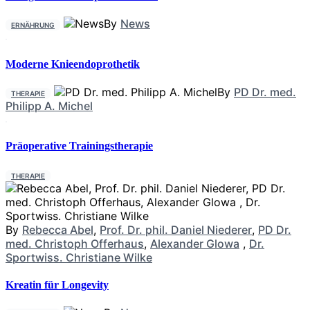
By
News
ERNÄHRUNG
Moderne Knieendoprothetik
By
PD Dr. med.
THERAPIE
Philipp A. Michel
Präoperative Trainingstherapie
THERAPIE
By
Rebecca Abel
,
Prof. Dr. phil. Daniel Niederer
,
PD Dr.
med. Christoph Offerhaus
,
Alexander Glowa
,
Dr.
Sportwiss. Christiane Wilke
Kreatin für Longevity