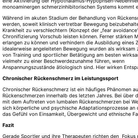
eine Aktivierung der Hypothalamus-Hypophsen-Nebenniere
monoaminergen schmerzinhibitorischen Systems kommt e
Während im akuten Stadium der Behandlung von Rückensch
werden, soweit klinisch vertretbar Bewegung beizubehalte
Krankheit zu verschlechtern (Konzept der „fear avoidance“
Chronifizierung Vorschub leisten können. Ferner stärken 
erlangen zu können und verhindern die Ausbildung eines Zu
idealerweise angeleiteten Bewegung wurden als wirksam z
von Training und sportlicher Betätigung am besten wirksam 
vielmehr zu einer Beschwerdezunahme führen, wenn
Anspannungszustände ätiologisch sind. Hier wirken Ents
Chronischer Rückenschmerz im Leistungssport
Chronischer Rückenschmerz ist ein häufiges Phänomen auc
Rückenschmerzen innerhalb des letzten Jahres. Bei über d
mit dem Auftreten von lumbalen Rückenschmerzen bei Wettk
sich körperliche und psychische Adaptationsprozesse an d
das Gefühl von Einsamkeit, Übergewicht und ethnische Fak
Fazit
Gerade Sportler und ihre Therapeuten richten den Fokus 