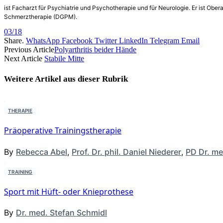
ist Facharzt für Psychiatrie und Psychotherapie und für Neurologie. Er ist Ob
Schmerztherapie (DGPM).
03/18
Share.
WhatsApp
Facebook
Twitter
LinkedIn
Telegram
Email
Previous Article
Polyarthritis beider Hände
Next Article
Stabile Mitte
Weitere Artikel aus dieser
Rubrik
THERAPIE
Präoperative Trainingstherapie
By
Rebecca Abel
,
Prof. Dr. phil. Daniel Niederer
,
PD Dr. me
TRAINING
Sport mit Hüft- oder Knieprothese
By
Dr. med. Stefan Schmidl