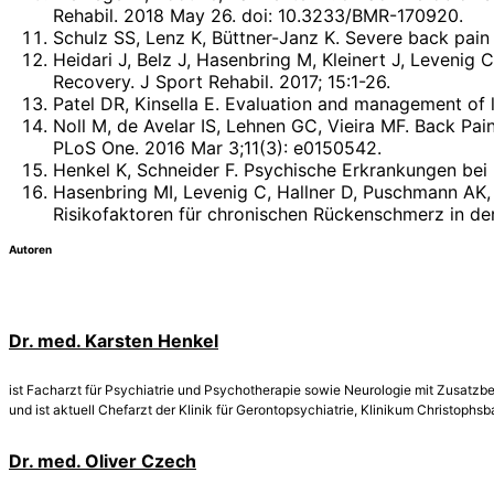
Rehabil. 2018 May 26. doi: 10.3233/BMR-170920.
Schulz SS, Lenz K, Büttner-Janz K. Severe back pain 
Heidari J, Belz J, Hasenbring M, Kleinert J, Levenig 
Recovery. J Sport Rehabil. 2017; 15:1-26.
Patel DR, Kinsella E. Evaluation and management of l
Noll M, de Avelar IS, Lehnen GC, Vieira MF. Back Pai
PLoS One. 2016 Mar 3;11(3): e0150542.
Henkel K, Schneider F. Psychische Erkrankungen bei
Hasenbring MI, Levenig C, Hallner D, Puschmann AK, W
Risikofaktoren für chronischen Rückenschmerz in de
Autoren
Dr. med. Karsten Henkel
ist Facharzt für Psychiatrie und Psychotherapie sowie Neurologie mit Zusatzb
und ist aktuell Chefarzt der Klinik für Gerontopsychiatrie, Klinikum Christop
Dr. med. Oliver Czech