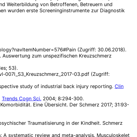
nd Weiterbildung von Betroffenen, Betreuern und
n wurden erste Screeninginstrumente zur Diagnostik
minology?navItemNumber=576#Pain (Zugriff: 30.06.2018).
n J. Auswertung zum unspezifischen Kreuzschmerz
es; 53).
/nvl-007l_S3_Kreuzschmerz_2017-03.pdf (Zugriff:
ective study of industrial back injury reporting.
Clin
.
Trends Cogn Sci.
2004; 8:294-300.
 Komorbidität. Eine Übersicht. Der Schmerz 2017; 31:93-
 psychischer Traumatisierung in der Kindheit. Schmerz
n: A systematic review and meta-analysis. Musculoskelet