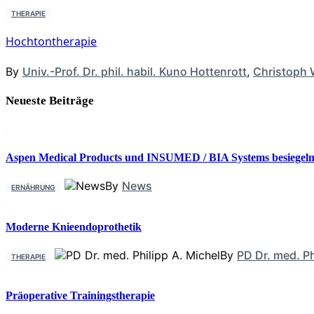
THERAPIE
Hochtontherapie
By
Univ.-Prof. Dr. phil. habil. Kuno Hottenrott
,
Christoph 
Neueste Beiträge
Aspen Medical Products und INSUMED / BIA Systems besiegeln 
By
News
ERNÄHRUNG
Moderne Knieendoprothetik
By
PD Dr. med. Ph
THERAPIE
Präoperative Trainingstherapie