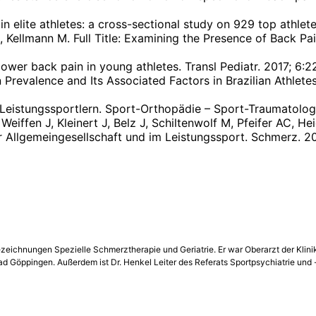
in elite athletes: a cross-sectional study on 929 top athlet
C, Kellmann M. Full Title: Examining the Presence of Back P
ower back pain in young athletes. Transl Pediatr. 2017; 6:
n Prevalence and Its Associated Factors in Brazilian Athlet
 Leistungssportlern. Sport-Orthopädie – Sport-Traumatolo
eiffen J, Kleinert J, Belz J, Schiltenwolf M, Pfeifer AC, H
r Allgemeingesellschaft und im Leistungssport. Schmerz. 2
ezeichnungen Spezielle Schmerztherapie und Geriatrie. Er war Oberarzt der Kli
hsbad Göppingen. Außerdem ist Dr. Henkel Leiter des Referats Sportpsychiatrie u