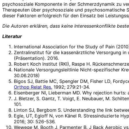
psychosoziale Komponente in der Schmerzdynamik zu verna
Therapeuten über psychosoziale und psychosomatische S
dieser Faktoren erfolgreich für den Einsatz bei Leistungssp
Die Autoren erklären, dass keine Interessenkonflikte best
Literatur
International Association for the Study of Pain (20
Zentralinstitut für die kassenärztliche Versorgung 
(Präsentation). 2016.
Robert Koch Institut (RKI), Raspe H. Rückenschmerzen
Nationale Versorgungsleitlinie Nicht-spezifischer K
30.06.2018)
Bigos SJ, Battie MC, Spengler DM, Fisher LD, Fordyce
Orthop Relat Res.
1992; 279:21-34.
Eisenberger NI, Lieberman MD. Why rejection hurts: 
J. Bletzer, S. Gantz, T. Voigt, E. Neubauer, M. Sch
101.
Linton SJ, Bergbom S. Understanding the link betwe
Egle, UT, Egloff N, von Känel R. Stressinduzierte Hy
2016; 30: 526-536.
Wewege M, Booth J, Parmenter B. J Back Aerobic vs. 