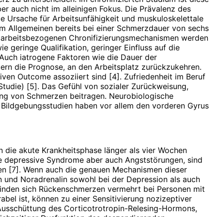
r auch nicht im allei­nigen Fokus. Die Prävalenz des
e Ursache für Arbeitsunfähigkeit und muskuloskelettale
 im Allgemeinen bereits bei einer Schmerzdauer von sechs
en arbeitsbezogenen Chronifizierungsmechanismen werden
geringe Qualifikation, geringer Einfluss auf die
 Auch iatrogene Faktoren wie die Dauer der
ern die Prognose, an den Arbeitsplatz zurückzukehren.
en Outcome assoziiert sind [4]. Zufriedenheit im Beruf
Studie) [5]. Das Gefühl von sozialer Zurückweisung,
ung von Schmerzen beitragen. Neurobiologische
e Bildgebungsstudien haben vor allem den vorderen Gyrus
 die akute Krankheitsphase länger als vier Wochen
ere depressive Syndrome aber auch Angststörungen, sind
den [7]. Wenn auch die genauen Mechanismen dieser
in und Noradrenalin sowohl bei der Depression als auch
 finden sich Rückenschmerzen vermehrt bei Personen mit
abel ist, können zu einer Sensitivierung nozizeptiver
Ausschüttung des Corticotrotropin-Relesing-Hormons,