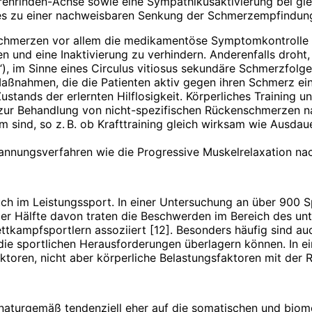
nrinden-Achse sowie eine Sympa­thikusaktivierung bei gle
s zu einer nachweisbaren Senkung der Schmerzempfindung
merzen vor allem die medikamentöse Symptomkontrolle im 
n und eine Inaktivierung zu verhindern. Anderenfalls droht
), im Sinne eines Circulus vitiosus sekundäre Schmerzfolgen
Maßnahmen, die die Patienten aktiv gegen ihren Schmerz ein
stands der erlernten Hilflosigkeit. Körperliches Training u
ur Behandlung von nicht-spezifischen Rückenschmerzen nac
sind, so z. B. ob Krafttraining gleich wirksam wie Ausdauer
pannungsverfahren wie die Progressive Muskelrelaxation n
h im Leistungssport. In einer Untersuchung an über 900 Sp
er Hälfte davon traten die Beschwerden im Bereich des unte
ampfsportlern assoziiert [12]. Besonders häufig sind auch
ie sportlichen Herausforderungen überlagern können. In ei
toren, nicht aber körperliche Belastungsfaktoren mit der 
naturgemäß tendenziell eher auf die somatischen und biome