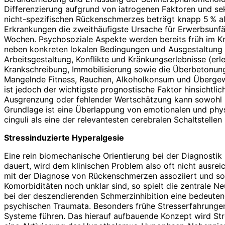
Differenzierung aufgrund von iatrogenen Faktoren und sek
nicht-spezifischen Rückenschmerzes beträgt knapp 5 % all
Erkrankungen die zweithäufigste Ursache für Erwerbsun­fä
Wochen. Psychosoziale Aspekte werden bereits früh im K
neben konkreten lokalen Bedingungen und Ausgestaltung de
Arbeitsgestaltung, Konflikte und Kränkungserlebnisse (er
Krankschreibung, Immobi­lisierung sowie die Überbetonun
Mangelnde Fitness, Rauchen, Alkoholkonsum und Übergewic
ist jedoch der wichtigste prognostische Faktor hinsichtli
Ausgrenzung oder fehlender Wertschätzung kann sowohl i
Grundlage ist eine Überlappung von emotionalen und phys
cinguli als eine der relevantesten cerebralen Schaltstellen i
Stressinduzierte Hyperalgesie
Eine rein biomechanische Orientierung bei der Diagnosti
dauert, wird dem klinischen Problem also oft nicht ausr
mit der Diagnose von Rückenschmerzen assoziiert und so
Komorbiditäten noch unklar sind, so spielt die zentrale 
bei der deszendierenden Schmerzinhibition eine bedeuten
psychischen Traumata. Besonders frühe Stresserfahrungen ­
Systeme führen. Das hierauf aufbauende Konzept wird Str