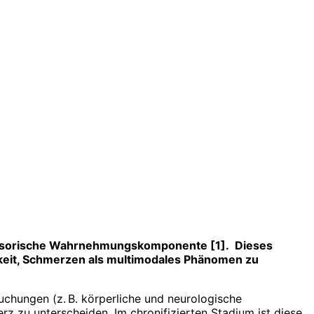
 sensorische Wahrnehmungskomponente [1]. Dieses
gkeit, Schmerzen als multimodales Phänomen zu
hungen (z. B. körperliche und neurologische
zu unterscheiden. Im chronifizierten Stadium ist diese