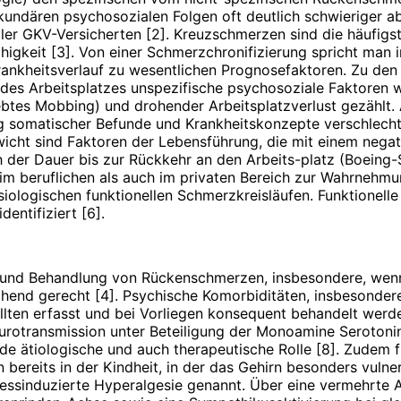
undären psychosozialen Folgen oft deutlich schwieriger abe
er GKV-Versicherten [2]. Kreuzschmerzen sind die häufigst
higkeit [3]. Von einer Schmerzchronifizierung spricht man
rankheitsverlauf zu wesentlichen Prognosefaktoren. Zu d
s Arbeitsplatzes unspezifische psychosoziale Faktoren wie 
lebtes Mobbing) und drohender Arbeitsplatzverlust gezählt.
g somatischer Befunde und Krankheitskonzepte verschlecht
ht sind Faktoren der Lebensführung, die mit einem negativ
ch der Dauer bis zur Rückkehr an den Arbeits-platz (Boeing-
m beruflichen als auch im privaten Bereich zur Wahrnehm
iologischen funktionellen Schmerzkreisläufen. Funktionell
dentifiziert [6].
k und Behandlung von Rückenschmerzen, insbesondere, wenn
eichend gerecht [4]. Psychische Komorbiditäten, insbesond
llten erfasst und bei Vorliegen konsequent behandelt wer
Neurotransmission unter Beteiligung der Monoamine Seroton
de ätiologische und auch therapeutische Rolle [8]. Zudem
bereits in der Kindheit, in der das Gehirn besonders vulner
essinduzierte Hyperalgesie genannt. Über eine vermehrte 