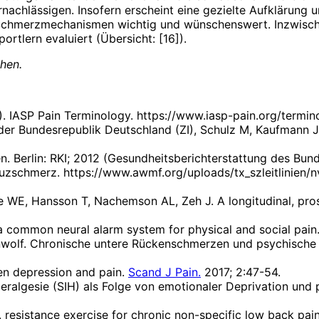
chlässigen. Insofern erscheint eine gezielte Aufklärung u
chmerzmechanismen wichtig und wünschenswert. Inzwische
ortlern evaluiert (Übersicht: [16]).
ehen.
10). IASP Pain Terminology. https://www.iasp-pain.org/ter
in der Bundesrepublik Deutschland (ZI), Schulz M, Kaufman
. Berlin: RKI; 2012 (Gesundheitsberichterstattung des Bund
reuzschmerz. https://www.awmf.org/uploads/tx_szleitlinien
 WE, Hansson T, Nachemson AL, Zeh J. A longitudinal, prosp
a common neural alarm system for physical and social pain
iltenwolf. Chronische untere Rückenschmerzen und psychische
en depression and pain.
Scand J Pain.
2017; 2:47-54.
peralgesie (SIH) als Folge von emotionaler Deprivation und
resistance exercise for chronic non-specific low back pai