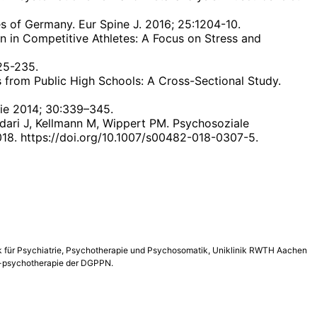
es of Germany. Eur Spine J. 2016; 25:1204-10.
ain in Competitive Athletes: A Focus on Stress and
225-235.
es from Public High Schools: A Cross-Sectional Study.
gie 2014; 30:339–345.
eidari J, Kellmann M, Wippert PM. Psychosoziale
018. https://doi.org/10.1007/s00482-018-0307-5.
nik für Psychiatrie, Psychotherapie und Psychosomatik, Uniklinik RWTH Aachen
nd -psychotherapie der DGPPN.