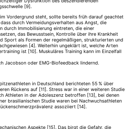
ichzeitiger Dysfunktion des deszendierenden
sschwelle [9].
Vordergrund steht, sollte bereits früh darauf geachtet
, dass durch Vermeidungsverhalten aus Angst, die
 durch Immobilisierung eintreten, die einer
setzen, das Bewusstsein, Kontrolle über ihre Krankheit
nd Sport als Formen der regelmäßigen, strukturierten und
hgewiesen [4]. Weiterhin ungeklärt ist, welche Arten
training ist [10]. Muskuläres Training kann im Einzelfall
ach Jacobson oder EMG-Biofeedback lindernd.
itzenathleten in Deutschland berichteten 55 % über
ren Rückens auf [11]. Stress war in einer weiteren Studie
 Athleten in der Adoleszenz betroffen [13], bei denen
ner brasilianischen Studie waren bei Nachwuchsathleten
Rückenschmerzprävalenz assoziiert [14].
chanischen Aspekte [15]. Das birgt die Gefahr, die