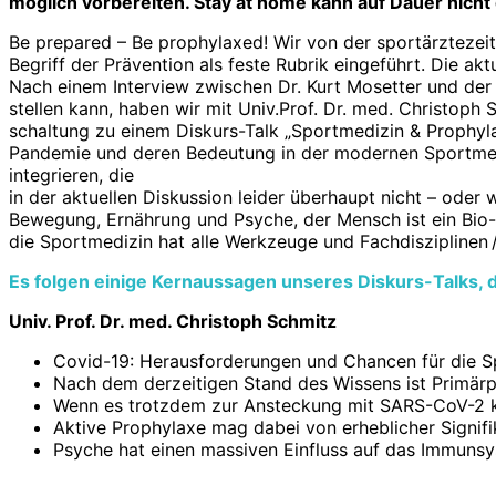
möglich vorbereiten. Stay at home kann auf Dauer nicht 
Be prepared – Be prophylaxed! Wir von der sportärzteze
Begriff der Prävention als feste Rubrik eingeführt. Die a
Nach einem Interview zwischen Dr. Kurt Mosetter und der 
stellen kann, haben wir mit Univ.Prof. Dr. med. Christoph 
schaltung zu einem Diskurs-Talk „Sportmedizin & Prophy
Pandemie und deren Bedeutung in der modernen Sportmed
integrieren, die
in der aktuellen Diskussion leider überhaupt nicht – od
Bewegung, Ernährung und Psyche, der Mensch ist ein Bio-
die Sportmedizin hat alle Werkzeuge und Fachdisziplinen
Es folgen einige Kernaussagen unseres Diskurs-Talks, d
Univ. Prof. Dr. med. Christoph Schmitz
Covid-19: Herausforderungen und Chancen für die Sp
Nach dem derzeitigen Stand des Wissens ist Primärp
Wenn es trotzdem zur Ansteckung mit SARS-CoV-2 ko
Aktive Prophylaxe mag dabei von erheblicher Signifi
Psyche hat einen massiven Einfluss auf das Immunsys