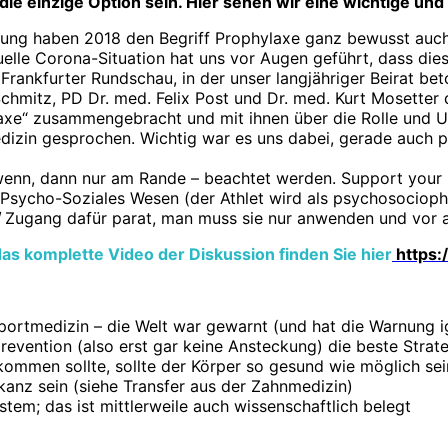
die einzige Option sein. Hier sehen wir eine wichtige und
itung haben 2018 den Begriff Prophylaxe ganz bewusst auc
ktuelle Corona-Situation hat uns vor Augen geführt, dass d
Frankfurter Rundschau, in der unser langjähriger Beirat b
Schmitz, PD Dr. med. Felix Post und Dr. med. Kurt Mosetter 
laxe“ zusammengebracht und mit ihnen über die Rolle und
izin gesprochen. Wichtig war es uns dabei, gerade auch
er wenn, dann nur am Rande – beachtet werden. Support you
Psycho-Soziales Wesen (der Athlet wird als psychosociophy
 / Zugang dafür parat, man muss sie nur anwenden und vor
as komplette Video der Diskussion finden Sie hier
https
ortmedizin – die Welt war gewarnt (und hat die Warnung ig
revention (also erst gar keine Ansteckung) die beste Str
mmen sollte, sollte der Körper so gesund wie möglich sei
kanz sein (siehe Transfer aus der Zahnmedizin)
tem; das ist mittlerweile auch wissenschaftlich belegt