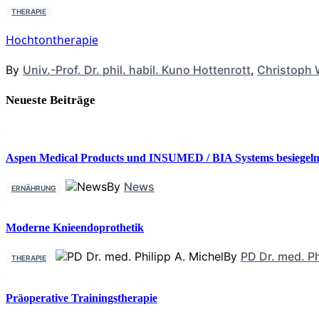
THERAPIE
Hochtontherapie
By
Univ.-Prof. Dr. phil. habil. Kuno Hottenrott
,
Christoph 
Neueste Beiträge
Aspen Medical Products und INSUMED / BIA Systems besiegeln 
By
News
ERNÄHRUNG
Moderne Knieendoprothetik
By
PD Dr. med. Ph
THERAPIE
Präoperative Trainingstherapie