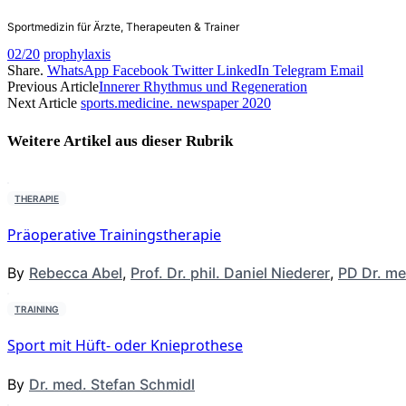
Sportmedizin für Ärzte, Therapeuten & Trainer
02/20
prophylaxis
Share.
WhatsApp
Facebook
Twitter
LinkedIn
Telegram
Email
Previous Article
Innerer Rhythmus und Regeneration
Next Article
sports.medicine. newspaper 2020
Weitere Artikel aus dieser
Rubrik
THERAPIE
Präoperative Trainingstherapie
By
Rebecca Abel
,
Prof. Dr. phil. Daniel Niederer
,
PD Dr. me
TRAINING
Sport mit Hüft- oder Knieprothese
By
Dr. med. Stefan Schmidl