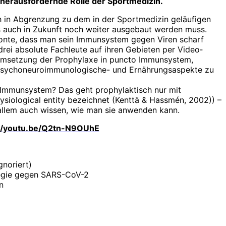
 heraus­fordernde Rolle der Sportmedizin.
h in Abgrenzung zu dem in der Sportmedizin geläufigen
ies auch in Zukunft noch weiter ausgebaut werden muss.
etonte, dass man sein Immunsystem gegen Viren scharf
drei ­absolute Fachleute auf ihren Gebieten per Video­
 Umsetzung der Prophylaxe in puncto Immunsystem,
 psychoneuroimmunologische- und Ernährungsaspekte zu
r Immunsystem? Das geht prophylaktisch nur mit
siological entity bezeichnet (Kenttä & Hassmén, 2002)) –
 allem auch wissen, wie man sie anwenden kann.
://youtu.be/Q2tn-N9OUhE
noriert)
ategie gegen SARS-CoV-2
n