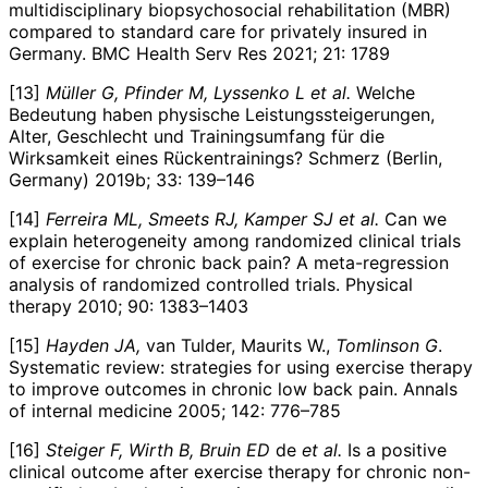
multidisciplinary biopsychosocial rehabilitation (MBR)
compared to standard care for privately insured in
Germany.
BMC Health Serv Res 2021; 21: 1789
[13]
Müller
G, Pfinder
M, Lyssenko
L et al.
Welche
Bedeutung haben physische Leistungssteigerungen,
Alter, Geschlecht und Trainingsumfang für die
Wirksamkeit eines Rückentrainings?
Schmerz (Berlin,
Germany) 2019b; 33: 139–146
[14]
Ferreira
ML, Smeets
RJ, Kamper
SJ et al.
Can we
explain heterogeneity among randomized clinical trials
of exercise for chronic back pain? A meta-regression
analysis of randomized controlled trials. Physical
therapy 2010; 90: 1383–1403
[15]
Hayden
JA,
van Tulder, Maurits W.,
Tomlinson
G
.
Systematic review: strategies for using exercise therapy
to improve outcomes in chronic low back pain. Annals
of internal medicine 2005; 142: 776–785
[16]
Steiger
F, Wirth
B, Bruin
ED
de
et al.
Is a positive
clinical outcome after exercise therapy for chronic non-