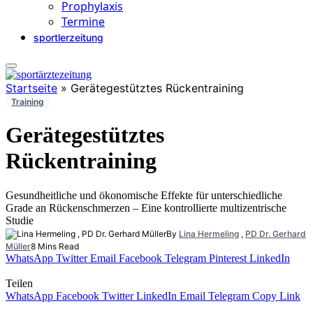
Prophylaxis
Termine
sportlerzeitung
Startseite
»
Gerätegestütztes Rückentraining
Training
Gerätegestütztes
Rückentraining
Gesundheitliche und ökonomische Effekte für unterschiedliche
Grade an Rückenschmerzen – Eine kontrollierte multizentrische
Studie
By
Lina Hermeling
,
PD Dr. Gerhard
Müller
8 Mins Read
WhatsApp
Twitter
Email
Facebook
Telegram
Pinterest
LinkedIn
Teilen
WhatsApp
Facebook
Twitter
LinkedIn
Email
Telegram
Copy Link