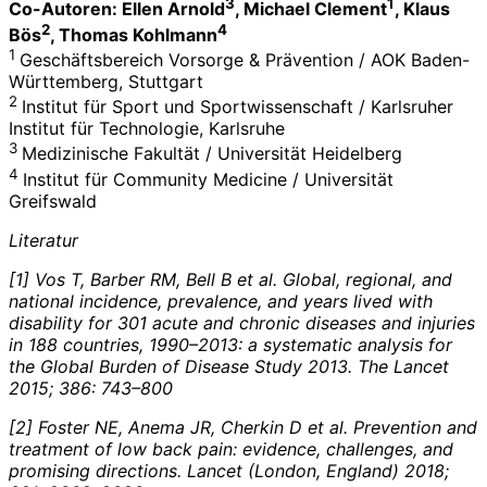
3
1
Co-Autoren: Ellen Arnold
, Michael Clement
, Klaus
2
4
Bös
, Thomas Kohlmann
1
Geschäftsbereich Vorsorge & Prävention / AOK Baden-
Württemberg, Stuttgart
2
Institut für Sport und Sportwissenschaft / Karlsruher
Institut für Technologie, Karlsruhe
3
Medizinische Fakultät / Universität Heidelberg
4
Institut für Community Medicine / Univer­sität
Greifswald
Literatur
[1] Vos T, Barber RM, Bell B et al. Global, regional, and
national incidence, prevalence, and years lived with
disability for 301 acute and chronic diseases and injuries
in 188 countries, 1990–2013: a systematic analysis for
the Global Burden of Disease Study 2013. The Lancet
2015; 386: 743–800
[2] Foster NE, Anema JR, Cherkin D et al. Prevention and
treatment of low back pain: evidence, challenges, and
promising directions. Lancet (London, England) 2018;