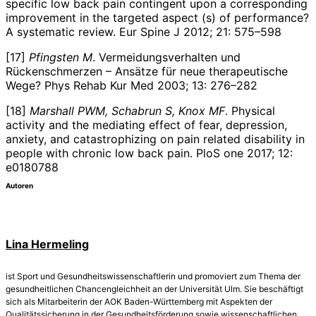
specific low back pain contingent upon a corresponding
improvement in the targeted aspect (s) of performance?
A systematic review. Eur Spine J 2012; 21: 575–598
[17]
Pfingsten
M
. Vermeidungsverhalten und
Rückenschmerzen – Ansätze für neue therapeutische
Wege?
Phys Rehab Kur Med 2003; 13: 276–282
[18]
Marshall
PWM, Schabrun
S, Knox
MF
. Physical
activity and the mediating effect of fear, depression,
anxiety, and catastrophizing on pain related disability in
people with chronic low back pain.
PloS one 2017; 12:
e0180788
Autoren
Lina Hermeling
ist Sport­ und Gesundheitswissenschaftlerin und promoviert zum Thema der
gesundheitlichen Chancengleichheit an der Universität Ulm. Sie beschäftigt
sich als Mitarbeiterin der AOK Baden­-Württemberg mit Aspekten der
Qualitätssicherung in der Gesundheitsförderung sowie wissenschaftlichen