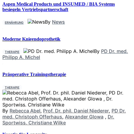
Aspen Medical Products und INSUMED / BIA Systems
besiegeln Vertriebspartnerschaft
By
News
ERNÄHRUNG
Moderne Knieendoprothetik
By
PD Dr. med.
THERAPIE
Philipp A. Michel
Präoperative Trainingstherapie
THERAPIE
By
Rebecca Abel
,
Prof. Dr. phil. Daniel Niederer
,
PD Dr.
med. Christoph Offerhaus
,
Alexander Glowa
,
Dr.
Sportwiss. Christiane Wilke