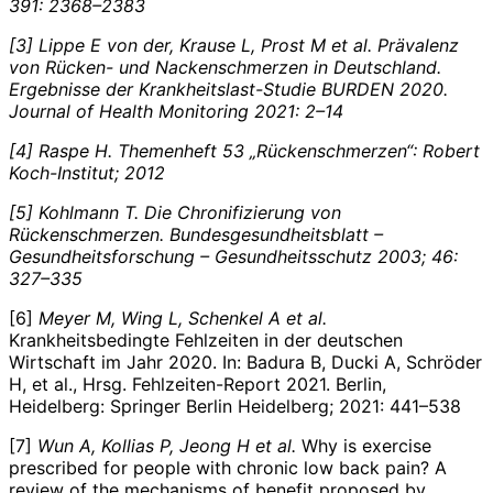
391: 2368–2383
[3] Lippe E von der, Krause L, Prost M et al. Prävalenz
von Rücken- und Nackenschmerzen in Deutschland.
Ergebnisse der Krankheitslast-Studie BURDEN 2020.
Journal of Health Monitoring 2021: 2–14
[4] Raspe H. Themenheft 53 „Rückenschmerzen“: Robert
Koch-Institut; 2012
[5] Kohlmann T. Die Chronifizierung von
Rückenschmerzen. Bundesgesundheitsblatt –
Gesundheitsforschung – Gesundheitsschutz 2003; 46:
327–335
[6]
Meyer
M, Wing
L, Schenkel
A et al.
Krankheitsbedingte Fehlzeiten in der deutschen
Wirtschaft im Jahr 2020. In: Badura B, Ducki A, Schröder
H, et al., Hrsg. Fehlzeiten-Report 2021. Berlin,
Heidelberg: Springer Berlin Heidelberg; 2021: 441–538
[7]
Wun
A, Kollias
P, Jeong
H et al.
Why is exercise
prescribed for people with chronic low back pain? A
review of the mechanisms of benefit proposed by