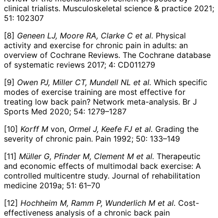
clinical trialists. Musculoskeletal science & practice 2021;
51: 102307
[8]
Geneen
LJ, Moore
RA, Clarke
C et al.
Physical
activity and exercise for chronic pain in adults: an
overview of Cochrane Reviews. The Cochrane database
of systematic reviews 2017; 4: CD011279
[9]
Owen
PJ, Miller
CT, Mundell
NL et al.
Which specific
modes of exercise training are most effective for
treating low back pain?
Network meta-analysis. Br J
Sports Med 2020; 54: 1279–1287
[10]
Korff
M
von,
Ormel
J, Keefe
FJ et al.
Grading the
severity of chronic pain. Pain 1992; 50: 133–149
[11]
Müller
G, Pfinder
M, Clement
M et al.
Therapeutic
and economic effects of multimodal back exercise: A
controlled multicentre study. Journal of rehabilitation
medicine 2019a; 51: 61–70
[12]
Hochheim
M, Ramm
P, Wunderlich
M et al.
Cost-
effectiveness analysis of a chronic back pain