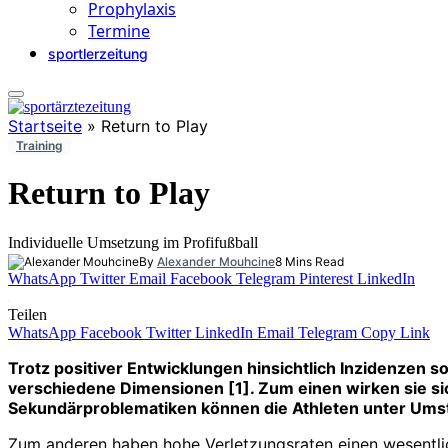
Prophylaxis
Termine
sportlerzeitung
Startseite
»
Return to Play
Training
Return to Play
Individuelle Umsetzung im Profifußball
By
Alexander Mouhcine
8 Mins Read
WhatsApp
Twitter
Email
Facebook
Telegram
Pinterest
LinkedIn
Teilen
WhatsApp
Facebook
Twitter
LinkedIn
Email
Telegram
Copy Link
Trotz positiver Entwicklungen hinsichtlich Inzidenzen s
verschiedene Dimensionen [1]. Zum einen wirken sie sich
Sekundärproblematiken können die Athleten unter Umst
Zum anderen haben hohe Verletzungsraten einen wesent­li