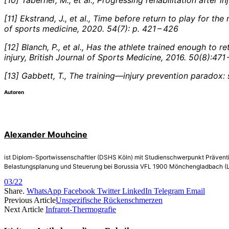
[11] Ekstrand, J., et al., Time before return to play for th
of sports medicine, 2020. 54(7): p. 421 – 426
[12] Blanch, P., et al., Has the athlete trained enough to r
injury, British Journal of Sports Medicine, 2016. 50(8):471 
[13] Gabbett, T., The training—injury prevention paradox: 
Autoren
Alexander Mouhcine
ist Diplom-Sportwissenschaftler (DSHS Köln) mit Studienschwerpunkt Prävention 
Belastungsplanung und Steuerung bei Borussia VFL 1900 Mönchengladbach (Lizenz)
03/22
Share.
WhatsApp
Facebook
Twitter
LinkedIn
Telegram
Email
Previous Article
Unspezifische Rückenschmerzen
Next Article
Infrarot-Thermografie