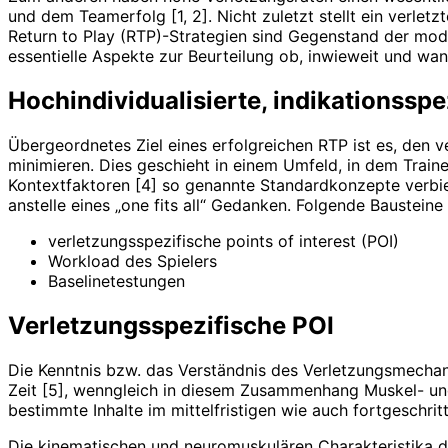
und dem Teamerfolg [1, 2]. Nicht zuletzt stellt ein verlet
Return to Play (RTP)-Strategien sind Gegenstand der mod
essentielle Aspekte zur Beurteilung ob, inwieweit und wan
Hochindividualisierte, indikationsspe
Übergeordnetes Ziel eines erfolgreichen RTP ist es, den ve
minimieren. Dies geschieht in einem Umfeld, in dem Traine
Kontextfaktoren [4] so genannte Standardkonzepte verbiet
anstelle eines „one fits all“ Gedanken. Folgende Bausteine
verletzungsspezifische points of interest (POI)
Workload des Spielers
Baselinetestungen
Verletzungsspezifische POI
Die Kenntnis bzw. das Verständnis des Verletzungsmechan
Zeit [5], wenngleich in diesem Zusammenhang Muskel- un
bestimmte Inhalte im mittelfristigen wie auch fortgeschri
Die kinematischen und neuromuskulären Charakteristika d