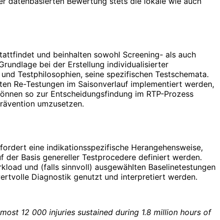
er daten­basierten Bewertung stets die lokale wie auch
attfindet und beinhalten sowohl Screening- als auch
undlage bei der Erstellung individualisierter
 und Testphilosophien, seine spezifischen Testschemata.
lten Re-Testungen im Saisonverlauf implementiert werden,
können so zur Entscheidungsfindung im RTP-Prozess
prävention umzusetzen.
fordert eine indikationsspezifische Herangehensweise,
uf der Basis genereller Testprocedere definiert werden.
oad und (falls sinnvoll) ausgewählten Baselinetestungen
wertvolle Diagnostik genutzt und interpretiert werden.
lmost 12 000 injuries sustained during 1.8 million hours of