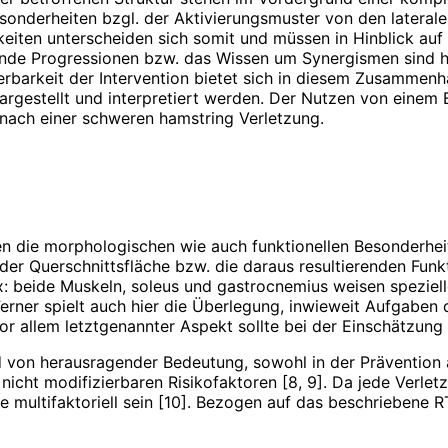
sonderheiten bzgl. der Aktivierungsmuster von den lateral
keiten unterscheiden sich somit und müssen in Hinblick auf
de Progressionen bzw. das Wissen um Synergismen sind hie
vierbarkeit der Intervention bietet sich in diesem Zusamme
gestellt und interpretiert werden. Der Nutzen von einem Bi
nach einer schweren hamstring Verletzung.
en die morphologischen wie auch funktionellen Besonderheit
er Querschnittsfläche bzw. die daraus resultierenden Fun
ex: beide Muskeln, soleus und gastrocnemius weisen speziel
erner spielt auch hier die Überlegung, inwieweit Aufgaben d
r allem letztgenannter Aspekt sollte bei der Einschätzung
nd von heraus­ragender Bedeutung, sowohl in der Prävention
nicht modifizierbaren Risi­kofak­toren [8, 9]. Da jede Verlet
multifaktoriell sein [10]. Bezogen auf das beschriebene R