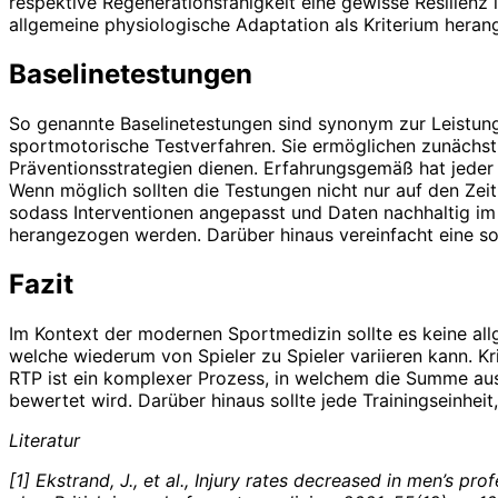
respektive Regenerationsfähigkeit eine gewisse Resilienz
allgemeine physiologische Adaptation als Kriterium hera
Baselinetestungen
So genannte Baselinetestungen sind synonym zur Leistungs
sportmotorische Testverfahren. Sie ermöglichen zunächst d
Präventionsstrategien dienen. Erfahrungsgemäß hat jeder
Wenn möglich sollten die Testungen nicht nur auf den Zei
sodass Interventionen angepasst und Daten nachhaltig i
herangezogen werden. Darüber hinaus vereinfacht eine s
Fazit
Im Kontext der modernen Sportmedizin sollte es keine al
welche wiederum von Spieler zu Spieler variieren kann. Kri
RTP ist ein komplexer Prozess, in welchem die Summe aus
bewertet wird. Darüber hinaus sollte jede Trainingseinheit
Literatur
[1] Ekstrand, J., et al., Injury rates decreased in men’s pr