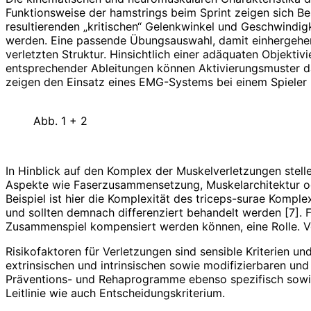
Funktionsweise der hamstrings beim Sprint zeigen sich Be
resultierenden „kritischen“ Gelenkwinkel und Geschwindig
werden. Eine passende Übungsauswahl, damit einhergehen
verletzten Struktur. Hinsichtlich einer adäquaten Objekti
entsprechender Ableitungen können Aktivierungsmuster dar
zeigen den Einsatz eines EMG-Systems bei einem Spieler 
Abb. 1 + 2
In Hinblick auf den Komplex der Muskelverletzungen stell
Aspekte wie Faserzusammensetzung, Muskelarchitektur od
Beispiel ist hier die Komplexität des triceps-surae Kompl
und sollten demnach differenziert behandelt werden [7]. F
Zusammenspiel kompensiert werden können, eine Rolle. Vo
Risikofaktoren für Verletzungen sind sensible Kriterien u
extrinsischen und intrinsischen sowie modifizier­baren und 
Präventions- und Rehaprogramme ebenso spezifisch sowie 
Leitlinie wie auch Entscheidungskriterium.