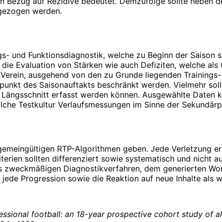
 in Bezug auf Rezidive bedeutet. Demzufolge sollte neben d
ngezogen werden.
- und Funktionsdiagnostik, welche zu Beginn der Saison st
ie Evaluation von Stärken wie auch Defiziten, welche als Gr
 Verein, ausgehend von den zu Grunde liegenden Trainings-
tpunkt des Saisonauftakts beschränkt werden. Vielmehr sol
m Längsschnitt erfasst werden können. Ausgewählte Daten 
olche Testkultur Verlaufsmessungen im Sinne der Sekundär
lgemeingültigen RTP-Algorithmen geben. Jede Verletzung er
terien sollten differenziert sowie systematisch und nicht a
 zweckmäßigen Diagnostikverfahren, dem generierten Workl
, jede Progression sowie die Reaktion auf neue Inhalte als 
ofessional football: an 18-year prospective cohort study of a