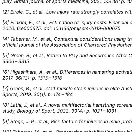
play. British journal of sports medicine, 2021. 55(19): p. 1
[2] Eirale, C., et al., Low injury rate strongly correlates 
[3] Eliakim, E., et al., Estimation of injury costs: Fina
2020. 6:e000675. doi: 10.1136/bmjsem-2019-000675
[4] Taberner, M., et al., Contextual considerations using th
official journal of the Association of Chartered Physiother
[5] Green, B., et al., Return to Play and Recurrence After 
3306 – 3315
[6] Higashihara, A., et al., Differences in hamstring act
2017. 36(12): p. 1313 – 1318
[7] Green, B., et al., Calf muscle strain injuries in elite 
Sports, 2019. 30(1): p. 174 – 184
[8] Lathi, J., et al., A novel multifactorial hamstring scr
study, Biology of Sport, 2022. 39(4): p. 1021 – 1031
[9] Stege, J. P., et al., Risk factors for injuries in male p
[1
0] Taberner, M., et al., Progressing rehabilitation after in