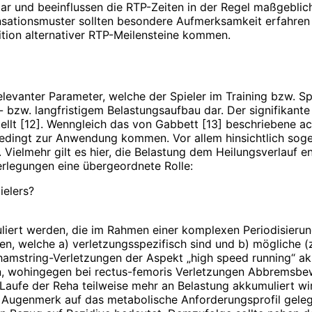
r und beeinflussen die RTP-Zeiten in der Regel maßgeblich [
nsationsmuster sollten besondere Aufmerksamkeit erfahren
ition alternativer RTP-Meilensteine kommen.
evanter Parameter, welche der Spieler im Training bzw. Spie
l- bzw. langfristigem Belastungsaufbau dar. Der signifika
lt [12]. Wenngleich das von Gabbett [13] beschriebene acut
dingt zur Anwendung kommen. Vor allem hinsichtlich sogen
Vielmehr gilt es hier, die Belastung dem Heilungsverlauf en
erlegungen eine übergeordnete Rolle:
ielers?
liert werden, die im Rahmen einer komplexen Periodisierun
en, welche a) verletzungsspezifisch sind und b) mögliche 
 hamstring-Verletzungen der Aspekt „high speed running“ ak
n, wohingegen bei rectus-femoris Verletzungen Abbremsb
aufe der Reha teilweise mehr an Belastung akkumuliert wir
n Augenmerk auf das metabolische Anforderungsprofil geleg