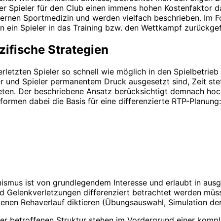
zter Spieler für den Club einen immens hohen Kostenfaktor d
ernen Sportmedizin und werden vielfach beschrieben. Im Fo
n ein Spieler in das Training bzw. den Wettkampf zurückgef
zifische Strategien
rletzten Spieler so schnell wie möglich in den Spielbetrieb
r und Spieler permanentem Druck ausgesetzt sind, Zeit stets
en. Der beschriebene Ansatz berücksichtigt demnach hochin
 formen dabei die Basis für eine differenzierte RTP-Planung:
ismus ist von grundlegendem Interesse und erlaubt in ausg
d Gelenkverletzungen differenziert betrachtet werden müs
ttenen Rehaverlauf diktieren (Übungsauswahl, Simulation der
er betroffenen Struktur stehen im Vordergrund einer kompl