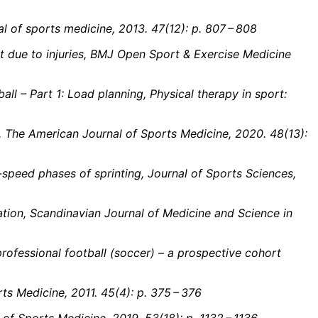
rnal of sports medicine, 2013. 47(12): p. 807 – 808
ent due to injuries, BMJ Open Sport & Exercise Medicine
ball – Part 1: Load planning, Physical therapy in sport:
ers, The American Journal of Sports Medicine, 2020. 48(13):
-speed phases of sprinting, Journal of Sports Sciences,
aluation, Scandinavian Journal of Medicine and Science in
 professional football (soccer) – a prospective cohort
orts Medicine, 2011. 45(4): p. 375 – 376
 of Sports Medicine, 2019, 53(18): p. 1132 – 1136