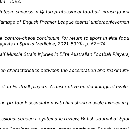
084 – 1092.
with team success in Qatari professional football. British jou
ncial damage of English Premier League teams’ underachievem
e ‘control-chaos continuum’ for return to sport in elite foot
apists in Sports Medicine, 2021. 53(9): p. 67 – 74
Calf Muscle Strain Injuries in Elite Australian Football Play
ivation characteristics between the acceleration and maximum
Australian Football players: A descriptive epidemiological ev
eening protocol: association with hamstring muscle injuries in
rofessional soccer: a systematic review, British Journal of Sp
jury: Consider the ‚
control-chaos continuum‘ British Journal