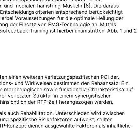
en und medialen hamstring-Muskeln [6]. Die daraus
 Entscheidungskriterien entsprechend berücksichtigt
rbei Voraussetzungen für die optimale Heilung der
nhang der Einsatz von EMG-Technologie an. Mittels
ofeedback-Training ist hierbei unumstritten. Abb. 1 und 2
en einen weiteren verletzungs­pezifischen POI dar.
ktions- und Wirkweisen bestimmen den Rehaansatz. Ein
le morphologische sowie funktionelle Charakteristika auf
er verletzten Struktur in einem synergistischen
 hinsichtlich der RTP-Zeit herangezogen werden.
 als auch Rehabilitation. Unterschieden wird zwischen
zung spe­zifische Risikofaktoren aufweist, sollten
TP-Konzept dienen ausgewählte Faktoren als inhaltliche