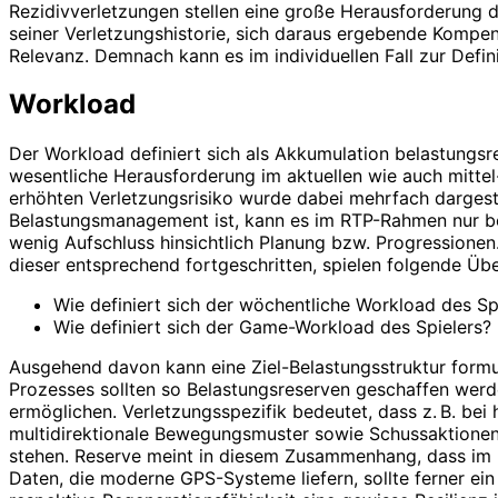
Rezidivverletzungen stellen eine große Herausforderung da
seiner Verletzungshistorie, sich daraus ergebende Kompe
Relevanz. Demnach kann es im individuellen Fall zur Defin
Workload
Der Workload definiert sich als Akkumulation belastungsrel
wesentliche Herausforderung im aktuellen wie auch mitte
erhöhten Verletzungsrisiko wurde dabei mehrfach dargestel
Belastungsmanagement ist, kann es im RTP-Rahmen nur be
wenig Aufschluss hinsichtlich Planung bzw. Progressionen. 
dieser entsprechend fortgeschritten, spielen folgende Üb
Wie definiert sich der wöchentliche Workload des Sp
Wie definiert sich der Game-Workload des Spielers?
Ausgehend davon kann eine Ziel-Belastungsstruktur formu
Prozesses sollten so Belastungsreserven geschaffen werd
ermöglichen. Verletzungsspezifik bedeutet, dass z. B. bei
multidirektionale Bewegungsmuster sowie Schussaktione
stehen. Reserve meint in diesem Zusammenhang, dass im L
Daten, die moderne GPS-Systeme liefern, sollte ferner ei