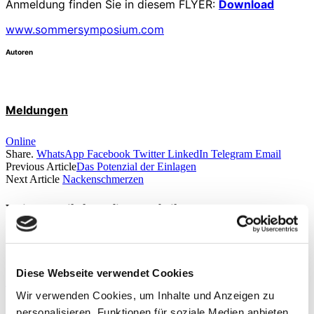
Anmeldung finden Sie in diesem FLYER:
Download
www.sommersymposium.com
Autoren
Meldungen
Online
Share.
WhatsApp
Facebook
Twitter
LinkedIn
Telegram
Email
Previous Article
Das Potenzial der Einlagen
Next Article
Nackenschmerzen
Weitere Artikel aus dieser
Rubrik
THERAPIE
Diese Webseite verwendet Cookies
Moderne Knieendoprothetik
Wir verwenden Cookies, um Inhalte und Anzeigen zu
By
PD Dr. med. Philipp A. Michel
personalisieren, Funktionen für soziale Medien anbieten