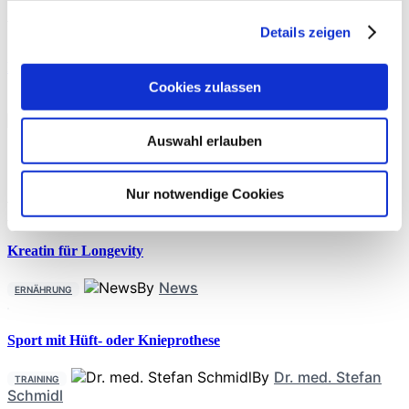
Philipp A. Michel
Details zeigen
Präoperative Trainingstherapie
Cookies zulassen
THERAPIE
Auswahl erlauben
By
Rebecca Abel
,
Prof. Dr. phil. Daniel Niederer
,
PD Dr.
Nur notwendige Cookies
med. Christoph Offerhaus
,
Alexander Glowa
,
Dr.
Sportwiss. Christiane Wilke
Kreatin für Longevity
By
News
ERNÄHRUNG
Sport mit Hüft- oder Knieprothese
By
Dr. med. Stefan
TRAINING
Schmidl