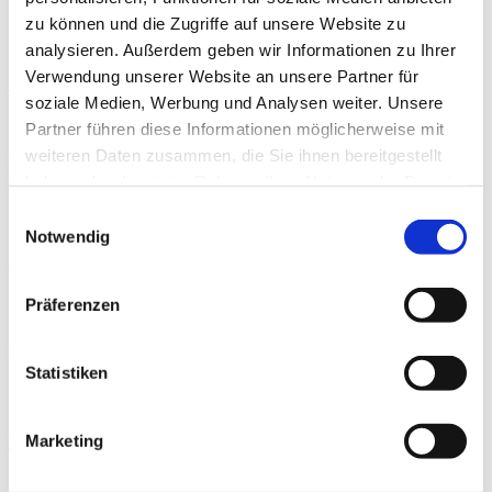
zu können und die Zugriffe auf unsere Website zu
THERAPIE
analysieren. Außerdem geben wir Informationen zu Ihrer
Verwendung unserer Website an unsere Partner für
Präoperative Trainingstherapie
soziale Medien, Werbung und Analysen weiter. Unsere
By
Rebecca Abel
,
Prof. Dr. phil. Daniel Niederer
,
PD Dr.
Partner führen diese Informationen möglicherweise mit
med. Christoph Offerhaus
,
Alexander Glowa
,
Dr.
weiteren Daten zusammen, die Sie ihnen bereitgestellt
Sportwiss. Christiane Wilke
haben oder die sie im Rahmen Ihrer Nutzung der Dienste
gesammelt haben.
Einwilligungsauswahl
THERAPIE
Notwendig
Schambeinentzündung
Präferenzen
By
Dr. med. Michael Rettler
Neueste Beiträge
Statistiken
Marketing
Moderne Knieendoprothetik
By
PD Dr. med.
THERAPIE