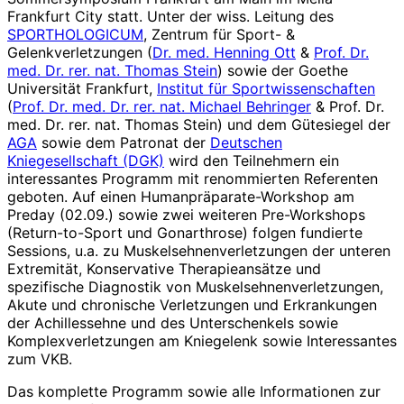
Frankfurt City statt. Unter der wiss. Leitung des
SPORTHOLOGICUM
, Zentrum für Sport- &
Gelenkverletzungen (
Dr. med. Henning Ott
&
Prof. Dr.
med. Dr. rer. nat. Thomas Stein
) sowie der Goethe
Universität Frankfurt,
Institut für Sportwissenschaften
(
Prof. Dr. med. Dr. rer. nat. Michael Behringer
& Prof. Dr.
med. Dr. rer. nat. Thomas Stein) und dem Gütesiegel der
AGA
sowie dem Patronat der
Deutschen
Kniegesellschaft (DGK)
wird den Teilnehmern ein
interessantes Programm mit renommierten Referenten
geboten. Auf einen Humanpräparate-Workshop am
Preday (02.09.) sowie zwei weiteren Pre-Workshops
(Return-to-Sport und Gonarthrose) folgen fundierte
Sessions, u.a. zu Muskelsehnenverletzungen der unteren
Extremität, Konservative Therapieansätze und
spezifische Diagnostik von Muskelsehnenverletzungen,
Akute und chronische Verletzungen und Erkrankungen
der Achillessehne und des Unterschenkels sowie
Komplexverletzungen am Kniegelenk sowie Interessantes
zum VKB.
Das komplette Programm sowie alle Informationen zur