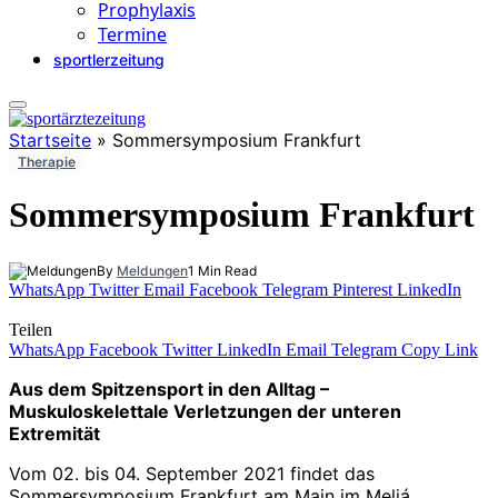
Prophylaxis
Termine
sportlerzeitung
Startseite
»
Sommersymposium Frankfurt
Therapie
Sommersymposium Frankfurt
By
Meldungen
1 Min Read
WhatsApp
Twitter
Email
Facebook
Telegram
Pinterest
LinkedIn
Teilen
WhatsApp
Facebook
Twitter
LinkedIn
Email
Telegram
Copy Link
Aus dem Spitzensport in den Alltag –
Muskuloskelettale Verletzungen der unteren
Extremität
Vom 02. bis 04. September 2021 findet das
Sommersymposium Frankfurt am Main im Meliá