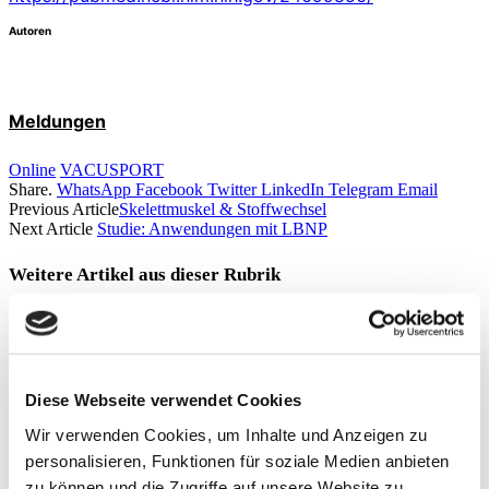
Autoren
Meldungen
Online
VACUSPORT
Share.
WhatsApp
Facebook
Twitter
LinkedIn
Telegram
Email
Previous Article
Skelettmuskel & Stoffwechsel
Next Article
Studie: Anwendungen mit LBNP
Weitere Artikel aus dieser
Rubrik
THERAPIE
Moderne Knieendoprothetik
Diese Webseite verwendet Cookies
By
PD Dr. med. Philipp A. Michel
Wir verwenden Cookies, um Inhalte und Anzeigen zu
personalisieren, Funktionen für soziale Medien anbieten
THERAPIE
zu können und die Zugriffe auf unsere Website zu