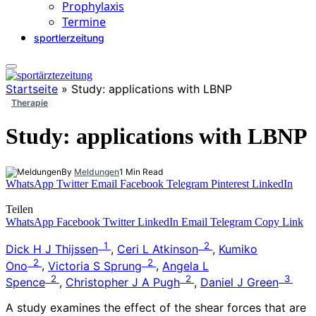
Prophylaxis
Termine
sportlerzeitung
Startseite
»
Study: applications with LBNP
Therapie
Study: applications with LBNP
By
Meldungen
1 Min Read
WhatsApp
Twitter
Email
Facebook
Telegram
Pinterest
LinkedIn
Teilen
WhatsApp
Facebook
Twitter
LinkedIn
Email
Telegram
Copy Link
1
2
Di
ck H J Thijssen
,
Ceri L Atkinson
,
Kumiko
2
2
Ono
,
Victoria S Sprung
,
Angela L
2
2
3
Spence
,
Christopher J A Pugh
,
Daniel J Green
A study examines the effect of the shear forces that are