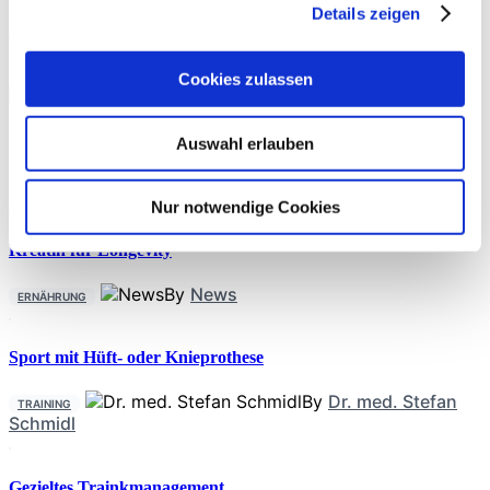
Details zeigen
Präoperative Trainingstherapie
Cookies zulassen
THERAPIE
Auswahl erlauben
By
Rebecca Abel
,
Prof. Dr. phil. Daniel Niederer
,
PD Dr.
med. Christoph Offerhaus
,
Alexander Glowa
,
Dr.
Sportwiss. Christiane Wilke
Nur notwendige Cookies
Kreatin für Longevity
By
News
ERNÄHRUNG
Sport mit Hüft- oder Knieprothese
By
Dr. med. Stefan
TRAINING
Schmidl
Gezieltes Trainkmanagement