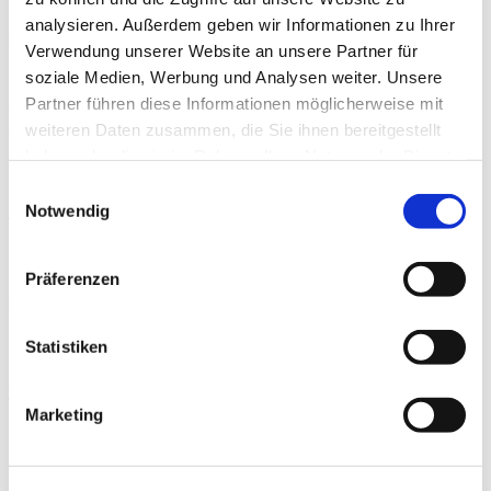
analysieren. Außerdem geben wir Informationen zu Ihrer
Präoperative Trainingstherapie
Verwendung unserer Website an unsere Partner für
soziale Medien, Werbung und Analysen weiter. Unsere
By
Rebecca Abel
,
Prof. Dr. phil. Daniel Niederer
,
PD Dr.
med. Christoph Offerhaus
,
Alexander Glowa
,
Dr.
Partner führen diese Informationen möglicherweise mit
Sportwiss. Christiane Wilke
weiteren Daten zusammen, die Sie ihnen bereitgestellt
haben oder die sie im Rahmen Ihrer Nutzung der Dienste
THERAPIE
gesammelt haben.
Einwilligungsauswahl
Schambeinentzündung
Notwendig
By
Dr. med. Michael Rettler
Präferenzen
Neueste Beiträge
Statistiken
Moderne Knieendoprothetik
Marketing
By
PD Dr. med.
THERAPIE
Philipp A. Michel