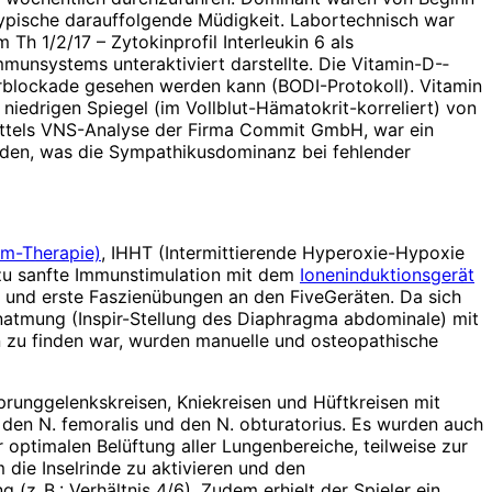
ypische darauffolgende Müdigkeit. Labortechnisch war
Th 1/2/17 – Zytokinprofil Interleukin 6 als
munsystems unteraktiviert darstellte. Die Vitamin-D-­
rblockade gesehen werden kann (BODI-Protokoll). Vitamin
niedrigen Spiegel (im Vollblut-Hämatokrit-korreliert) von
ittels VNS-­Analyse der Firma Commit GmbH, war ein
den, was die Sympathikusdominanz bei fehlender
um-Therapie)
, IHHT (Intermittierende Hyperoxie-Hypoxie
azu sanfte Immunstimulation mit dem
Ionen­induktionsgerät
 und erste Faszienübungen an den FiveGeräten. Da sich
natmung (Inspir-Stellung des Diaphragma abdominale) mit
 zu finden war, wurden manuelle und osteopathische
runggelenkskreisen, Kniekreisen und Hüftkreisen mit
r den N. femoralis und den N. obturatorius. Es wurden auch
timalen Belüftung aller Lungenbereiche, teilweise zur
 die Inselrinde zu aktivieren und den
z. B.: Verhältnis 4/6). Zudem erhielt der Spieler ein