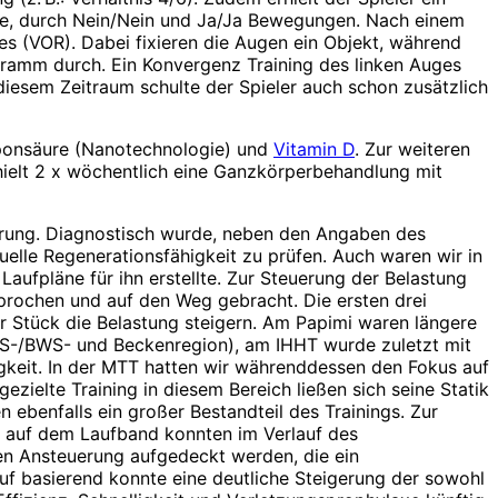
nge, durch Nein/Nein und Ja/Ja Bewegungen. Nach einem
s (VOR). Dabei fixieren die Augen ein Objekt, während
gramm durch. Ein Konvergenz Training des linken Auges
iesem Zeitraum schulte der Spieler auch schon zusätzlich
liponsäure (Nanotechnologie) und
Vitamin D
. Zur weiteren
ielt 2 x wöchentlich eine Ganzkörperbehandlung mit
erung. Diagnostisch wurde, neben den Angaben des
uelle Regenerationsfähigkeit zu prüfen. Auch waren wir in
aufpläne für ihn erstellte. Zur Steuerung der Belastung
rochen und auf den Weg gebracht. Die ersten drei
 Stück die Belastung steigern. Am Papimi waren längere
WS-/BWS- und Beckenregion), am IHHT wurde zuletzt mit
igkeit. In der MTT hatten wir währenddessen den Fokus auf
ezielte Training in diesem Bereich ließen sich seine Statik
ebenfalls ein großer Bestandteil des Trainings. Zur
e auf dem Laufband konnten im Verlauf des
en Ansteuerung aufgedeckt werden, die ein
auf basierend konnte eine deutliche Steigerung der sowohl