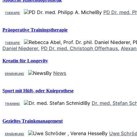
By
PD Dr. med. Ph
THERAPIE
Präoperative Trainingstherapie
THERAPIE
Daniel Niederer
,
PD Dr. med. Christoph Offerhaus
,
Alexan
Kreatin für Longevity
By
News
ERNÄHRUNG
Sport mit Hüft- oder Knieprothese
By
Dr. med. Stefan Sc
TRAINING
Gezieltes Trainkmanagement
By
Uwe Schröd
ERNÄHRUNG