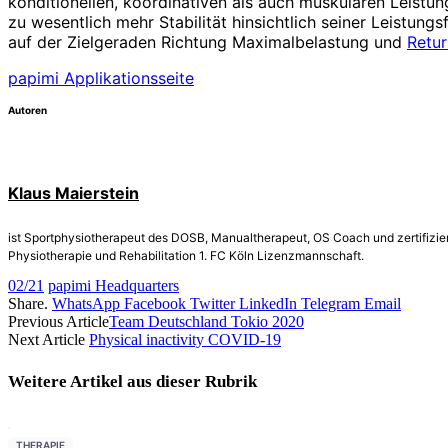
konditionellen, koordinativen als auch muskulären Leistung
zu wesentlich mehr Stabilität hinsichtlich seiner Leistun
auf der Zielgeraden Richtung Maximalbelastung und
Retur
papimi Applikationsseite
Autoren
Klaus Maierstein
ist Sportphysiotherapeut des DOSB, Manualtherapeut, OS Coach und zertifizier
Physiotherapie und Rehabilitation 1. FC Köln Lizenzmannschaft.
02/21
papimi Headquarters
Share.
WhatsApp
Facebook
Twitter
LinkedIn
Telegram
Email
Previous Article
Team Deutschland Tokio 2020
Next Article
Physical inactivity COVID-19
Weitere Artikel aus dieser
Rubrik
THERAPIE