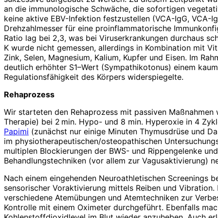
an die immunologische Schwäche, die sofortigen vegetati
keine aktive EBV-Infektion festzustellen (VCA-IgG, VCA-IgM
Drehzahlmesser für eine proinflammatorische Immunkonfigu
Ratio lag bei 2,3, was bei Viruserkrankungen durchaus 
K wurde nicht gemessen, allerdings in Kombination mit Vit
Zink, Selen, Magnesium, Kalium, Kupfer und Eisen. Im Ra
deutlich erhöhter S1–Wert (Sympathikotonus) einem ka
Regulationsfähigkeit des Körpers widerspiegelte.
Rehaprozess
Wir starteten den Rehaprozess mit passiven Maßnahmen 
Therapie) bei 2 min. Hypo- und 8 min. Hyperoxie in 4 Zy
Papimi
(zunächst nur einige Minuten Thymusdrüse und Dar
im physiotherapeutischen/osteopathischen Untersuchungsb
multiplen Blockierungen der BWS- und Rippengelenke und
Behandlungstechniken (vor allem zur Vagusaktivierung) ne
Nach einem eingehenden Neuroathletischen Screenings be
sensorischer Voraktivierung mittels Reiben und ­Vibration
verschiedene Atemübungen und Atemtechniken zur Verbess
Kontrolle mit einem Oximeter durchgeführt. Ebenfalls mac
Kohlenstoffdioxidlevel im Blut wieder anzuheben. Auch erl