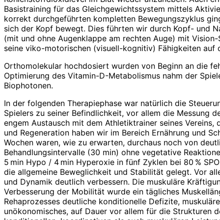
Basistraining für das Gleichgewichtssystem mittels Akt
korrekt durchgeführten kompletten Bewegungszyklus ginge
sich der Kopf bewegt. Dies führten wir durch Kopf- und 
(mit und ohne Augenklappe am rechten Auge) mit Vision-S
seine viko-motorischen (visuell-kognitiv) Fähigkeiten auf 
Orthomolekular hochdosiert wurden von Beginn an die feh
Optimierung des Vitamin-D-Metabolismus nahm der Spieler
Biophotonen.
In der folgenden Therapiephase war natürlich die Steuer
Spielers zu seiner Befindlichkeit, vor allem die Messung 
engem Austausch mit dem Athletiktrainer seines Vereins, 
und Regeneration haben wir im Bereich Ernährung und Sc
Wochen waren, wie zu erwarten, durchaus noch von deutl
Behandlungsintervalle (30 min) ohne vegetative Reaktio
5 min Hypo / 4 min Hyperoxie in fünf Zyklen bei 80 % SPO
die allgemeine Beweglichkeit und Stabilität gelegt. Vor al
und Dynamik deutlich verbessern. Die muskuläre Kräftigun
Verbesserung der Mobilität wurde ein tägliches Muskellä
Rehaprozesses deutliche konditionelle Defizite, muskulä
unökonomisches, auf Dauer vor allem für die Strukturen d