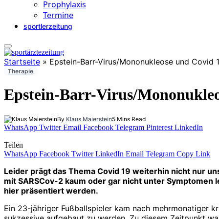
Prophylaxis
Termine
sportlerzeitung
Startseite
»
Epstein-Barr-Virus/Mononukleose und Covid 
Therapie
Epstein-Barr-Virus/Mononukleo
By
Klaus Maierstein
5 Mins Read
WhatsApp
Twitter
Email
Facebook
Telegram
Pinterest
LinkedIn
Teilen
WhatsApp
Facebook
Twitter
LinkedIn
Email
Telegram
Copy Link
Leider prägt das Thema Covid 19 weiterhin nicht nur uns
mit SARSCov-2 kaum oder gar nicht unter Symptomen lei
hier präsentiert werden.
Ein 23-jähriger Fußballspieler kam nach mehrmonatiger k
sukzessive aufgebaut zu werden. Zu diesem Zeitpunkt war 