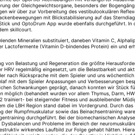
ivierung der Gleichgewichtsorgane, besonders der Bogengä
n wir über zur Vorbereitung des vestibulookulären Reflexe
Nackenbewegungen mit Blickstabilisierung auf das Sterndia
tick und OptoDrum App wurde ebenfalls durchgeführt. In d
dem skillcourt.
lenden Mineralien substituiert, daneben Vitamin C, Alpha
 Lactofermente (Vitamin D-bindendes Protein) ein und erh
ung von Belastung und Regeneration die größte Herausford
der HRV regelmäßig eingesetzt, um die Belastbarkeit und akt
der nach Rücksprache mit dem Spieler und uns wöchentlich L
hlaf mit dem Spieler Anpassungen und Verbesserungen besp
ichen Schwankungen geprägt, danach konnten wir Stück für
nen möglich (behandelt wurden vor allem Thymus, Darm, H
2 trainiert- bei steigernder Fitness und ausbleibender Müd
lem die LBH ­Region stand dabei im Vordergrund. Durch das g
g der Rumpfmuskulatur sowie das Beinachsentraining waren 
ngentraining durchgeführt. Bei der biomechanischen Analys
re Dysbalancen und Probleme im Bereich der neuromuskulär
estruktiv wirkendes Laufbild zur Folge gehabt hätten. Hier