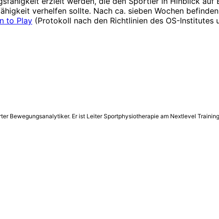
sfähigkeit erzielt werden, die den Sportler in Hinblick auf 
gsfähigkeit verhelfen sollte. Nach ca. sieben Wochen befind
n to Play
(Protokoll nach den Richtlinien des OS-Institutes
ter Bewegungsanalytiker. Er ist Leiter Sportphysiotherapie am Nextlevel Train