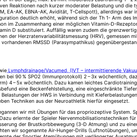
ven Reaktionen nach kurzer moderater Belastung und die t
, EA-AK, EBNA-AK, Avidität, T-Cellspott), allerdings war im 
ration deutlich erhöht, während sich der Th 1- Arm des Im
schon im Zusammenhang einer möglichen Vitamin-D-Rezepto
amin D substituiert. Auffällig waren zudem die grenzwertig 
hmen der Herzratenvariabilitätsmessung (HRV), gemessen m
um vorhandenen RMSSD (Parasympathikus) gegenübergestan
wie
Lymphdrainage/Vacumed, (IVT – intermittierende Vaku
klen bei 90 % SPO2 (Immunprotokoll) 2 – 3x wöchentlich, d
m) 4 – 5x wöchentlich. Dazu kamen leichtes Cardiotraining
efund eine Beckenfehlstellung, eine eingeschränkte Tiefe
 Belastungen der HWS in Verbindung mit Kieferbelastungen
ben Techniken aus der Neuroathletik hierfür eingesetzt.
gannen wir mit Übungen für das propriozeptive System. Sp
. Dazu erlernte der Spieler Nervenmobilisationstechniken fü
erung der Brustkorbbewegung (3-D Atmung) und zu einer op
hten wir sogenannte Air-Hunger-Drills (Luftnotübungen), um
ernte der Sportler Atemübungen mit verlängerter Ausatmung (