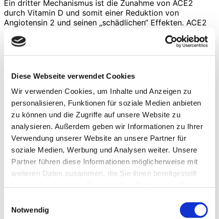
Ein dritter Mechanismus ist die Zunahme von ACE2
durch Vitamin D und somit einer Reduktion von
Angiotensin 2 und seinen „schädlichen“ Effekten. ACE2
führt durch die Abspaltung einer Aminosäure von
Angiotensin 2 zu einer Vasodilatation sowie
antiinflammatorischen, anti-proliferativen,
antifibrotischen Effekten. So erklärt sich auch der
positive Effekt einer Steigerung von ACE2, der so der
Diese Webseite verwendet Cookies
Reduktion durch die Bindung des SARS-CoV-2 an ACE2
entgegenwirkt.
Wir verwenden Cookies, um Inhalte und Anzeigen zu
personalisieren, Funktionen für soziale Medien anbieten
Fazit
zu können und die Zugriffe auf unsere Website zu
Zusammenfassend lässt sich sagen, dass aufgrund der
analysieren. Außerdem geben wir Informationen zu Ihrer
geschilderten positiven Effekte von Vitamin D auch für
Athleten eine Substitution empfehlenswert ist zur
Verwendung unserer Website an unsere Partner für
Prävention von Infektionskrankheiten und auch COVID-
soziale Medien, Werbung und Analysen weiter. Unsere
19 neben den positiven Effekten z. B. auch auf die
Partner führen diese Informationen möglicherweise mit
Muskulatur und die generelle Leistung von Athleten. Es
weiteren Daten zusammen, die Sie ihnen bereitgestellt
gibt wenige Nebenwirkungen einer hohen Vitamin-D-
haben oder die sie im Rahmen Ihrer Nutzung der Dienste
Konzentration. Die schwerwiegendste ist wohl die
Hypercalcämie inklusive neuropsychiatrischer
gesammelt haben.
Einwilligungsauswahl
Manifestationen, die selten persistieren nach Korrektur.
Notwendig
Die High-Dose-Vitamin-D-Supplementation führt zu