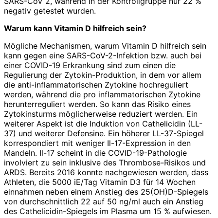
SARS-CoV 2, während in der Kontrollgruppe nur 22 %
negativ getestet wurden.
Warum kann Vitamin D hilfreich sein?
Mögliche Mechanismen, warum Vitamin D hilfreich sein
kann gegen eine SARS-CoV-2-Infektion bzw. auch bei
einer COVID-19 Erkrankung sind zum einen die
Regulierung der Zytokin-Produktion, in dem vor allem
die anti-inflammatorischen Zytokine hochreguliert
werden, während die pro inflammatorischen Zytokine
herunterreguliert werden. So kann das Risiko eines
Zytokinsturms möglicherweise reduziert werden. Ein
weiterer Aspekt ist die Induktion von Cathelicidin (LL-
37) und weiterer Defensine. Ein höherer LL-37-Spiegel
korrespondiert mit weniger Il-17-Expression in den
Mandeln. Il-17 scheint in die COVID-19-Pathologie
involviert zu sein inklusive des Thrombose-Risikos und
ARDS. Bereits 2016 konnte nachgewiesen werden, dass
Athleten, die 5000 iE/Tag Vitamin D3 für 14 Wochen
einnahmen neben einem Anstieg des 25(OH)D-Spiegels
von durchschnittlich 22 auf 50 ng/ml auch ein Anstieg
des Cathelicidin-Spiegels im Plasma um 15 % aufwiesen.