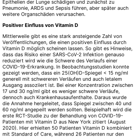
Epithelien der Lunge schädigen und zunächst zu
Pneumonie, ARDS und Sepsis führen, aber später auch
weitere Organschäden verursachen.
Positiver Einfluss von Vitamin D
Mittlerweile gibt es eine stark ansteigende Zahl von
Veröffentlichungen, die einen positiven Einfluss durch
Vitamin D möglich scheinen lassen. So gibt es Hinweise,
dass das Risiko einer SARS-CoV-2 Infektion genauso
reduziert wird wie die Schwere des Verlaufs einer
COVID-19-Erkrankung. In Beobachtungsstudien konnte
gezeigt werden, dass ein 25(OH)D-Spiegel < 15 ng/ml
generell mit schwereren Verläufen und auch letalem
Ausgang assoziiert ist. Bei einer Konzentration zwischen
17 und 30 ng/ml gibt es weniger schwere Verläufe,
dennoch auch Krankenhausaufenthalte. Daraus wurde
die Annahme hergeleitet, dass Spiegel zwischen 40 und
60 ng/ml angepeilt werden sollten. Beispielhaft wird die
erste RCT-Studie zu der Behandlung von COVID-19-
Patienten mit Vitamin D aus New York zitiert (August
2020). Hier erhielten 50 Patienten Vitamin D kombiniert
mit Standard of Care, während 26 Patienten nur den