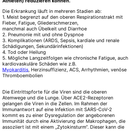
Athleten) reduzieren können.
Die Erkrankung läuft in mehreren Stadien ab:
1. Meist begrenzt auf den oberen Respirationstrakt mit
Fieber, Fatigue, Gliederschmerzen,
manchmal auch Übelkeit und Diarrhoe
2. Pneumonie mit und ohne Dyspnoe
3. Komplikationen (ARDS, Sepsis, kardiale und renale
Schädigungen, Sekundärinfektionen)
4. Tod oder Heilung
5. Mögliche Langzeitfolgen wie chronische Fatigue, auch
kardiovaskuläre Schäden wie z.B.
Myokarditis
, Herzinsuffizienz, ACS, Arrhythmien, venöse
Thromboembolien
Die Eintrittspforte für die Viren sind die oberen
Atemwege und die Lunge. Über ACE2-Rezeptoren
gelangen die Viren in die Zellen. Im Rahmen der
Immunantwort auf eine Infektion mit SARS-CoV-2
kommt es zu einer Dysregulation der angeborenen
Immunität durch eine Aktivierung der Makrophagen, die
assoziiert ist mit einem „Zytokinsturm“. Dieser kann die