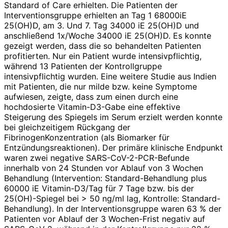
Standard of Care erhielten. Die Patienten der
Interventionsgruppe erhielten an Tag 1 68000iE
25(OH)D, am 3. Und 7. Tag 34000 iE 25(OH)D und
anschließend 1x/Woche 34000 iE 25(OH)D. Es konnte
gezeigt werden, dass die so behandelten Patienten
profitierten. Nur ein Patient wurde intensivpflichtig,
während 13 Patienten der Kontrollgruppe
intensivpflichtig wurden. Eine weitere Studie aus Indien
mit Patienten, die nur milde bzw. keine Symptome
aufwiesen, zeigte, dass zum einen durch eine
hochdosierte Vitamin-D3-Gabe eine effektive
Steigerung des Spiegels im Serum erzielt werden konnte
bei gleichzeitigem Rückgang der
FibrinogenKonzentration (als Biomarker für
Entzündungsreaktionen). Der primäre klinische Endpunkt
waren zwei negative SARS-CoV-2-PCR-Befunde
innerhalb von 24 Stunden vor Ablauf von 3 Wochen
Behandlung (Intervention: Standard-Behandlung plus
60000 iE Vitamin-D3/Tag für 7 Tage bzw. bis der
25(OH)-Spiegel bei > 50 ng/ml lag, Kontrolle: Standard-
Behandlung). In der Interventionsgruppe waren 63 % der
Patienten vor Ablauf der 3 Wochen-Frist negativ auf