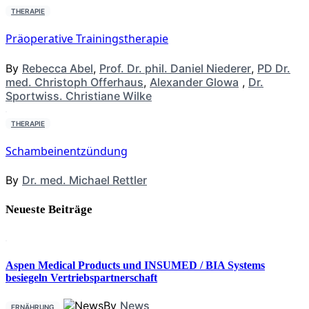
THERAPIE
Präoperative Trainingstherapie
By
Rebecca Abel
,
Prof. Dr. phil. Daniel Niederer
,
PD Dr.
med. Christoph Offerhaus
,
Alexander Glowa
,
Dr.
Sportwiss. Christiane Wilke
THERAPIE
Schambeinentzündung
By
Dr. med. Michael Rettler
Neueste Beiträge
Aspen Medical Products und INSUMED / BIA Systems
besiegeln Vertriebspartnerschaft
By
News
ERNÄHRUNG