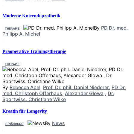
Moderne Knieendoprothetik
By
PD Dr. med.
THERAPIE
Philipp A. Michel
Präoperative Trainingstherapie
THERAPIE
By
Rebecca Abel
,
Prof. Dr. phil. Daniel Niederer
,
PD Dr.
med. Christoph Offerhaus
,
Alexander Glowa
,
Dr.
Sportwiss. Christiane Wilke
Kreatin für Longevity
By
News
ERNÄHRUNG