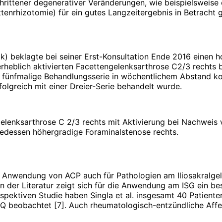
schrittener degenera­tiver Veränderungen, wie beispielswei
ten­rhizotomie) für ein gutes Lang­zeitergebnis in Betracht
k) beklagte bei seiner Erst-Konsultation Ende 2016 einen 
erheblich aktivierten Facettengelenksarthrose C2/3 rechts b
 fünfmalige Behandlungsserie in wöchentlichem Abstand ko
folgreich mit einer Dreier-Serie behandelt wurde.
ttgelenks­arthrose C 2/3 rechts mit Aktivierung bei Nachw
edessen höhergradige Foraminalstenose rechts.
die Anwendung von ACP auch für Pathologien am Iliosakral­g
). In der Literatur zeigt sich für die Anwendung am ISG ein 
 prospektiven Studie haben Singla et al. insgesamt 40 Patie
Q beobachtet [7]. Auch rheumatologisch-entzündliche Affe