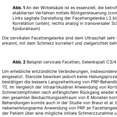
Abb. 1
An der Wirbelsäule ist es essenziell, die bet
etablierten Verfahren mittels Röntgensteuerung (com
Links sagitale Darstellung der Facettengelenke L3 b
Korrelation (unten), rechts analog in transversaler
Epiduralraum)
Die zervikalen Facettengelenke sind dem Ultraschall sehr 
erkannt, mit dem Schmerz korreliert und zielgerichtet be
Abb. 2
Beispiel cervicale Facetten; Gelenkspalt C3/
Um erhebliche entzündliche Veränderungen, insbesondere s
ein­gesetzt. Steroide bewirken jedoch keine Heilungsproze
bestätigen die bessere Langzeitwirkung von PRP-Behandlun
11]. Im Vergleich der intraartikulären Anwendung von Kor
Schmerzempfinden nach anfänglichem Rückgang wieder kon
den gesamten Beobachtungszeitraum von 6 Monaten kontinu
Behandlungen konnte auch in der Studie von Braun et al. b
nebenwirklungsarme Anwendung von PRP an ­Facettengelenke
der Patient über eine mögliche initiale Schmerzzunahme 