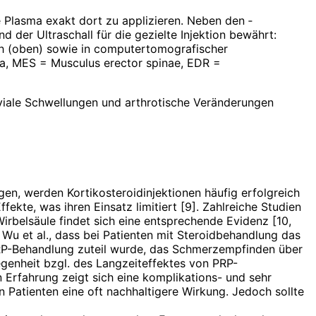
he Plasma exakt dort zu applizieren. Neben den ­
der Ultraschall für die gezielte Injektion bewährt:
sch (oben) sowie in computertomografischer
ina, MES = Musculus erector spinae, EDR =
viale Schwellungen und arthrotische Veränderungen
en, werden Kortikosteroidinjektionen häufig erfolgreich
kte, was ihren Einsatz limitiert [9]. Zahlreiche Studien
irbelsäule findet sich eine entsprechende Evidenz [10,
 Wu et al., dass bei Patienten mit Steroidbehandlung das
PRP-Behandlung zuteil wurde, das Schmerzempfinden über
genheit bzgl. des Langzeiteffektes von PRP-
 Erfahrung zeigt sich eine komplikations- und sehr
Patienten eine oft nachhaltigere Wirkung. ­Jedoch sollte