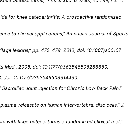
nee Osteoarthritis,” Am. J. Sports Med., vol. 44, no. 4,
teroids for knee osteoarthritis: A prospective randomized
ience to clinical applications,” American Journal of Sports
rtilage lesions,” pp. 472–479, 2010, doi: 10.1007/s00167-
ports Med., 2006, doi: 10.1177/0363546506288850.
008, doi: 10.1177/0363546508314430.
d Sacroiliac Joint Injection for Chronic Low Back Pain,”
plasma-releasate on human intervertebral disc cells,” J.
ts with knee osteoarthritis a randomized clinical trial,”