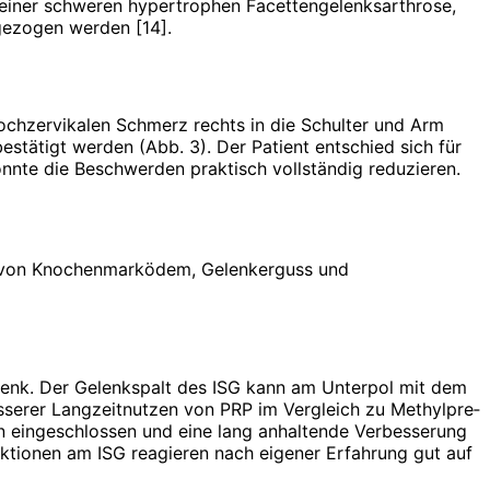
se einer schweren hypertrophen Facettengelenksarthrose,
 gezogen werden [14].
hochzervikalen Schmerz rechts in die Schulter und Arm
estätigt werden (Abb. 3). Der Patient entschied sich für
nnte die Beschwerden praktisch vollständig reduzieren.
eis von Knochenmarködem, Gelenkerguss und
elenk. Der Gelenkspalt des ISG kann am Unterpol mit dem
besserer Langzeitnutzen von PRP im Vergleich zu Methyl­pre­
nten eingeschlossen und eine lang anhaltende Verbesserung
ktionen am ISG reagieren nach eigener Erfahrung gut auf