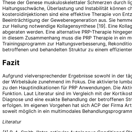
These der Genese muskuloskelettaler Schmerzen durch lig
Haltungsschwäche, Überlastung und Instabilität können ch
kosteroidinjektionen sind eine effektive Therapie von En
Beeinträchtigung der Geweberegeneration aus. Sie hemmen
zur Heilung notwendige Kollagensynthese [19]. Eine Kolla
abgeraten werden. Eine alternative PRP-Therapie hingege
in diesem Zusammenhang muss die PRP Therapie in ein mu
Trainingsprogramm zur Haltungsverbesserung, Rekondition
betroffenen und behandelten Struktur zu einem effiziente
Fazit
Aufgrund vielversprechender Ergebnisse sowohl in der tä
der Wirbelsäule zunehmend im Fokus. Die aktivierte lumb
zu den Hauptindi­­­­ka­tionen für PRP Anwendungen. Die Ak
Funktion. Laut Literatur sind im Vergleich mit der Kortikos
Diagnose und eine exakte Behandlung der betroffenen Struk
erfolgen. Im eigenen Vorgehen hat sich ACP der Firma Ar
soweit möglich in ein multimodales Behandlungsprogramm
Literatur