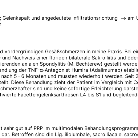
 Gelenkspalt und angedeutete Infiltrationsrichtung
am U
–>
m
und vordergründigen Gesäßschmerzen in meine Praxis. Bei 
und Nachweis einer floriden ­bilaterale Sakroiliitis und 
enden axialen Spondylitis (M. Bechterew) gestellt werden. Er
andlung der TNF-α-Antagonist Humira (Adalimumab) etabliert
s nach 5 – 6 Monaten und mussten wiederholt werden. Seit 
stellt. Diese Behandlung zieht der Patient im Vergleich mit 
chmerzhafter sind und keine sofortige Erleichterung darste
ivierte Facettengelenksarthrosen L4 bis S1 und begleitende 
rt sehr gut auf PRP im multimodalen Behandlungsprogramm. 
. Betroffen sind die Lig. iliolumbale, sacroiliacale, sacros