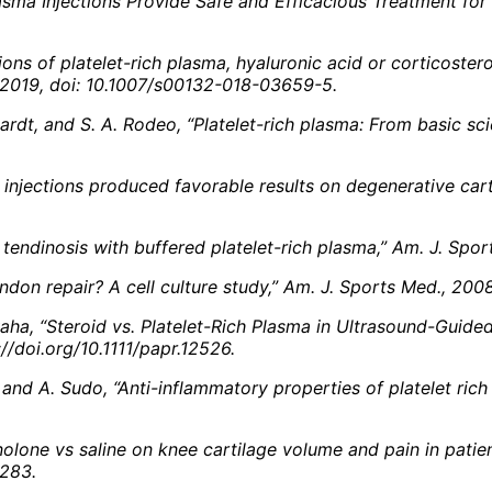
asma Injections Provide Safe and Efficacious Treatment for K
jections of platelet-rich plasma, hyaluronic acid or corticos
, 2019, doi: 10.1007/s00132-018-03659-5.
hardt, and S. A. Rodeo, “Platelet-rich plasma: From basic sc
knee injections produced favorable results on degenerative ca
w tendinosis with buffered platelet-rich plasma,” Am. J. S
endon repair? A cell culture study,” Am. J. Sports Med., 2
arwaha, “Steroid vs. Platelet-Rich Plasma in Ultrasound-Guide
s://doi.org/10.1111/papr.12526.
and A. Sudo, “Anti-inflammatory properties of platelet rich 
cinolone vs saline on knee cartilage volume and pain in patien
5283.