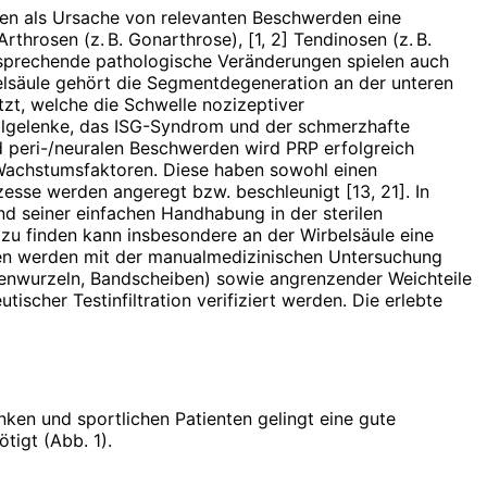
en als Ursache von relevanten Beschwerden eine
throsen (z. B. Gonarthrose), [1, 2] Tendinosen (z. B.
ntsprechende pathologische Veränderungen spielen auch
elsäule gehört die Segmentdegeneration an der unteren
zt, welche die Schwelle nozizeptiver
salgelenke, das ISG-Syndrom und der schmerzhafte
 peri-/neu­ralen Beschwerden wird PRP erfolgreich
 Wachstumsfaktoren. Diese haben sowohl einen
zesse werden angeregt bzw. beschleunigt [13, 21]. In
d seiner einfachen Handhabung in der sterilen
 zu finden kann insbesondere an der Wirbelsäule eine
gen werden mit der manualmedizinischen Untersuchung
venwurzeln, Bandscheiben) sowie angrenzender Weichteile
ischer Testinfiltration verifiziert werden. Die erlebte
nken und sportlichen Patienten gelingt eine gute
tigt (Abb. 1).