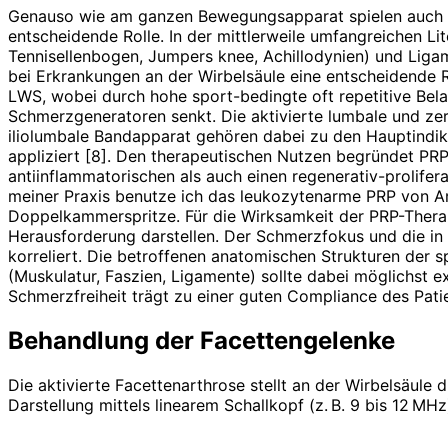
Genauso wie am ganzen Bewegungsapparat spielen auch h
entscheidende Rolle. In der mittlerweile umfangreichen Lit
Tennisellenbogen, Jumpers knee, Achillodynien) und Liga
bei Erkrankungen an der Wirbelsäule eine entscheidende
LWS, wobei durch hohe sport-bedingte oft repetitive Bela
Schmerzgeneratoren senkt. Die aktivierte lumbale und ze
iliolumbale Bandapparat gehören dabei zu den Hauptin­di
appliziert [8]. Den therapeu­tischen Nutzen begründet P
antiinflammatorischen als auch einen regenerativ-­prolife
meiner Praxis benutze ich das leukozytenarme PRP von Ar
Doppelkammerspritze. Für die Wirksamkeit der PRP-Therapi
Herausforderung darstellen. Der Schmerzfokus und die i
korreliert. Die betroffenen anatomischen Strukturen der
(Muskulatur, Faszien, Ligamente) sollte dabei möglichst exa
Schmerzfreiheit trägt zu einer guten Compliance des Patie
Behandlung der Facettengelenke
Die aktivierte Facettenarthrose stellt an der Wirbelsäule
Darstellung mittels linearem Schallkopf (z. B. 9 bis 12 MHz