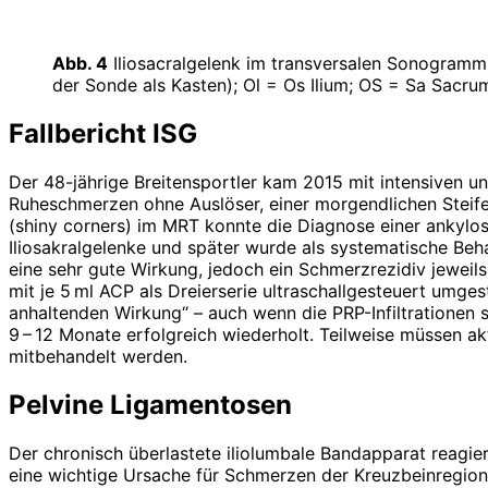
Abb. 4
Iliosacralgelenk im transversalen Sonogramm;
der Sonde als Kasten); Ol = Os Ilium; OS = Sa Sacru
Fallbericht ISG
Der 48-jährige Breitensportler kam 2015 mit intensiven 
Ruheschmerzen ohne Auslöser, einer morgendlichen Steife 
(shiny corners) im MRT konnte die Diagnose einer ankylosier
Iliosakralgelenke und später wurde als systematische Beh
eine sehr gute Wirkung, jedoch ein Schmerzrezidiv jeweil
mit je 5 ml ACP als Dreierserie ultraschall­gesteuert umge
anhaltenden Wirkung“ – auch wenn die PRP-Infiltrationen s
9 – 12 Monate erfolgreich wiederholt. Teilweise müssen akt
mitbehandelt werden.
Pelvine Ligamentosen
Der chronisch überlastete iliolumbale Bandapparat reagie
eine wichtige Ursache für Schmerzen der Kreuzbeinregion dar