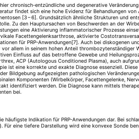
ier chronisch-entzündliche und degenerative Veränderung
eratur findet sich eine hohe Evidenz für Behandlungen von Ar
mentosen [3 – 6]. Grundsätzlich ähnliche Strukturen und e
 Rolle. Zu den Hauptursachen von Beschwerden an der Wirb
stungen eine Aktivierung inflammatorischer Prozesse einset
rvikale Facettengelenksarthrose, aktivierte Costotransver
kationen für PRP-Anwendungen[7]. Auch bei diskogenen und
RP vor allem in seinem hohen Anteil thrombozytenständiger
rativen Einfluss auf das betroffene Gewebe und Heilungspro
threx, ACP (Autologous Conditioned Plasma), auch aufgrun
e ist eine korrekte und exakte Diagnose essenziell. Diese
n der Bildgebung aufgezeigten pathologischen Veränderun
 spinalen Komponenten (Wirbelkörper, Facettengelenke, Ner
kt identifiziert werden. Die Diagnose kann mittels the­rapeut
nten bei.
 die häufigste Indikation für PRP-Anwendungen dar. Bei schla
). Für eine tiefere Darstellung wird eine konvexe Sonde benö