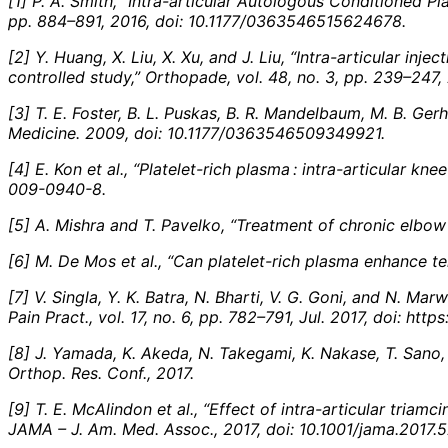
[1] P. A. Smith, “Intra-articular Autologous Conditioned Pl
pp. 884–891, 2016, doi: 10.1177/0363546515624678.
[2] Y. Huang, X. Liu, X. Xu, and J. Liu, “Intra-articular in
controlled study,” Orthopade, vol. 48, no. 3, pp. 239–247
[3] T. E. Foster, B. L. Puskas, B. R. Mandelbaum, M. B. Ger
Medicine. 2009, doi: 10.1177/0363546509349921.
[4] E. Kon et al., “Platelet-rich plasma : intra-articular 
009-0940-8.
[5] A. Mishra and T. Pavelko, “Treatment of chronic elbo
[6] M. De Mos et al., “Can platelet-rich plasma enhance t
[7] V. Singla, Y. K. Batra, N. Bharti, V. G. Goni, and N. M
Pain Pract., vol. 17, no. 6, pp. 782–791, Jul. 2017, doi: http
[8] J. Yamada, K. Akeda, N. Takegami, K. Nakase, T. Sano, 
Orthop. Res. Conf., 2017.
[9] T. E. McAlindon et al., “Effect of intra-articular triam
JAMA – J. Am. Med. Assoc., 2017, doi: 10.1001/jama.2017.