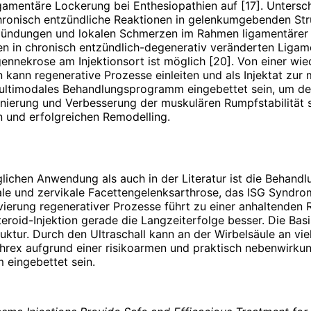
amentäre Lockerung bei Enthesiopathien auf [17]. Untersch
ronisch entzündliche Reaktionen in gelenkumgebenden Struk
tzündungen und lokalen Schmerzen im Rahmen ligamen­tärer A
 in chronisch entzündlich-degenerativ veränderten Ligame
gennekrose am Injektionsort ist möglich [20]. Von einer wi
n kann regenerative Prozesse einleiten und als Injektat z
ltimodales Behandlungsprogramm eingebettet sein, um der
ierung und Verbesserung der muskulären Rumpfstabilität so
n und erfolgreichen Remodelling.
glichen Anwendung als auch in der Literatur ist die Beha
ale und zervikale Facettengelenksarthrose, das ISG Syndro
ti­vierung regenerativer Prozesse führt zu einer anhaltend
teroid-Injektion gerade die Langzeiterfolge besser. Die Basi
tur. Durch den Ultraschall kann an der Wirbelsäule an viele
threx aufgrund einer risikoarmen und praktisch nebenwirku
 eingebettet sein.