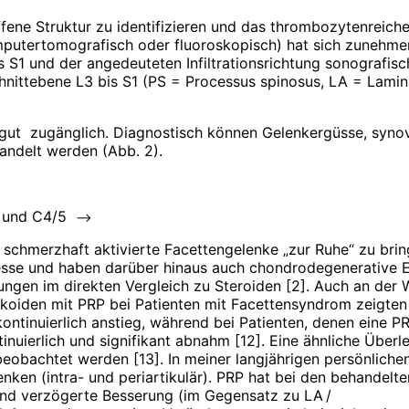
roffene Struktur zu identifizieren und das thrombozytenreic
putertomografisch oder fluoroskopisch) hat sich zunehmend 
is S1 und der angedeuteten Infiltrationsrichtung sonografi
 Schnittebene L3 bis S1 (PS = Processus spinosus, LA = Lam
gut
zugänglich. Diag­nostisch können Gelenkergüsse, syno
handelt werden (Abb. 2).
4 und C4/5
–>
chmerzhaft aktivierte Facettengelenke „zur Ruhe“ zu bring
sse und haben darüber hinaus auch chondrodegenerative Effe
gen im direkten Vergleich zu Steroiden [2]. Auch an der W
tikoiden mit PRP bei Patienten mit Facettensyndrom zeigten
tinuierlich anstieg, während bei Patienten, denen eine 
ierlich und signifikant abnahm [12]. Eine ähnliche Überle
eobachtet werden [13]. In meiner langjährigen persönlichen
n (intra- und periartikulär). PRP hat bei den behandelten 
und verzögerte Besserung (im Gegensatz zu LA /