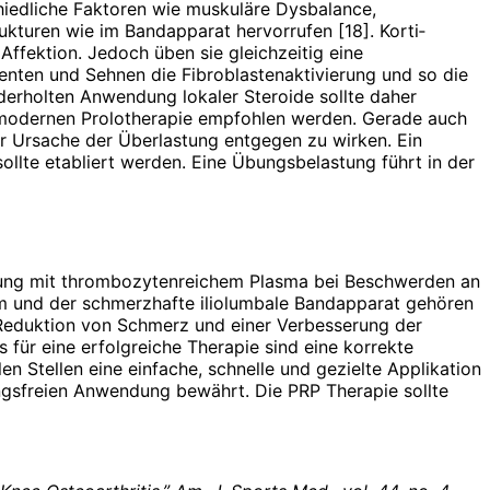
iedliche Faktoren wie muskuläre Dys­balance,
turen wie im Bandapparat hervorrufen [18]. Kor­ti­
ffektion. Jedoch üben sie gleichzeitig eine
nten und Sehnen die Fibroblastenaktivierung und so die
ederholten Anwendung lokaler Steroide sollte daher
ur modernen Prolotherapie empfohlen werden. Gerade auch
 Ursache der Überlastung entgegen zu wirken. Ein
llte etabliert werden. Eine Übungsbelastung führt in der
ndlung mit thrombozytenreichem Plasma bei Beschwerden an
m und der schmerzhafte iliolumbale Band­apparat gehören
en Reduktion von Schmerz und einer Verbesserung der
s für eine erfolgreiche Therapie sind eine korrekte
n Stellen eine einfache, schnelle und gezielte Applikation
ngsfreien Anwendung bewährt. Die PRP Therapie sollte