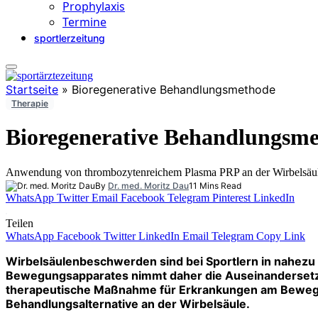
Prophylaxis
Termine
sportlerzeitung
Startseite
»
Bioregenerative Behandlungsmethode
Therapie
Bioregenerative Behandlungsm
Anwendung von thrombozytenreichem Plasma PRP an der Wirbelsäu
By
Dr. med. Moritz Dau
11 Mins Read
WhatsApp
Twitter
Email
Facebook
Telegram
Pinterest
LinkedIn
Teilen
WhatsApp
Facebook
Twitter
LinkedIn
Email
Telegram
Copy Link
Wirbelsäulenbeschwerden sind bei Sportlern in nahezu a
Bewegungsapparates nimmt daher die Auseinandersetzun
therapeutische Maßnahme für Erkrankungen am Bewegung
Behandlungsalternative an der Wirbelsäule.