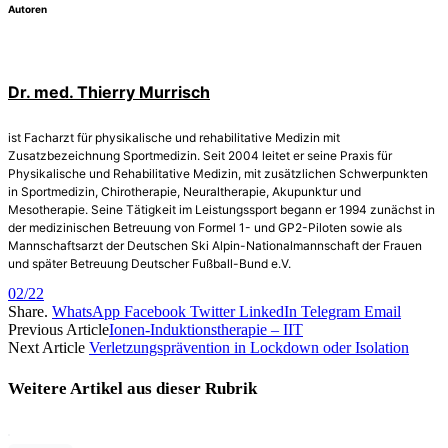
Autoren
Dr. med. Thierry Murrisch
ist Facharzt für physikalische und rehabilitative Medizin mit
Zusatzbezeichnung Sportmedizin. Seit 2004 leitet er seine Praxis für
Physikalische und Rehabilitative Medizin, mit zusätzlichen Schwerpunkten
in Sportmedizin, ­Chirotherapie, Neuraltherapie, Akupunktur und
Mesotherapie. Seine Tätigkeit im Leistungssport begann er 1994 zunächst in
der medizinischen Betreuung von Formel 1- und GP2-Piloten sowie als
Mannschaftsarzt der Deutschen Ski Alpin-Nationalmannschaft der Frauen
und später Betreuung Deutscher Fußball-Bund e.V.
02/22
Share.
WhatsApp
Facebook
Twitter
LinkedIn
Telegram
Email
Previous Article
Ionen-Induktionstherapie – IIT
Next Article
Verletzungsprävention in Lockdown oder Isolation
Weitere Artikel aus dieser
Rubrik