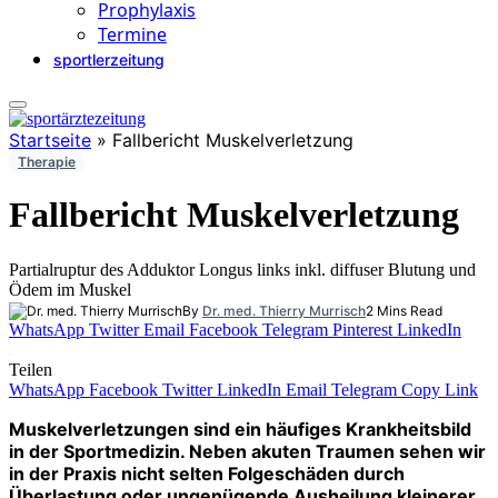
Prophylaxis
Termine
sportlerzeitung
Startseite
»
Fallbericht Muskelverletzung
Therapie
Fallbericht Muskelverletzung
Partialruptur des Adduktor Longus links inkl. diffuser Blutung und
Ödem im Muskel
By
Dr. med. Thierry Murrisch
2 Mins Read
WhatsApp
Twitter
Email
Facebook
Telegram
Pinterest
LinkedIn
Teilen
WhatsApp
Facebook
Twitter
LinkedIn
Email
Telegram
Copy Link
Muskelverletzungen sind ein häufiges Krankheitsbild
in der Sportmedizin. Neben akuten Traumen sehen wir
in der Praxis nicht selten Folgeschäden durch
Überlastung oder ungenügende Ausheilung kleinerer