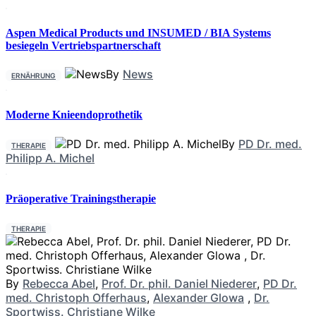
Aspen Medical Products und INSUMED / BIA Systems
besiegeln Vertriebspartnerschaft
By
News
ERNÄHRUNG
Moderne Knieendoprothetik
By
PD Dr. med.
THERAPIE
Philipp A. Michel
Präoperative Trainingstherapie
THERAPIE
By
Rebecca Abel
,
Prof. Dr. phil. Daniel Niederer
,
PD Dr.
med. Christoph Offerhaus
,
Alexander Glowa
,
Dr.
Sportwiss. Christiane Wilke