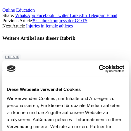
Online Education
Share.
WhatsApp
Facebook
Twitter
LinkedIn
Telegram
Email
Previous Article
39. Jahreskongress der GOTS
Next Article
Injuries in female athletes
Weitere Artikel aus dieser
Rubrik
THERAPIE
Moderne Knieendoprothetik
By
PD Dr. med. Philipp A. Michel
Diese Webseite verwendet Cookies
THERAPIE
Wir verwenden Cookies, um Inhalte und Anzeigen zu
Präoperative Trainingstherapie
personalisieren, Funktionen für soziale Medien anbieten
zu können und die Zugriffe auf unsere Website zu
By
Rebecca Abel
,
Prof. Dr. phil. Daniel Niederer
,
PD Dr.
analysieren. Außerdem geben wir Informationen zu Ihrer
med. Christoph Offerhaus
,
Alexander Glowa
,
Dr.
Verwendung unserer Website an unsere Partner für
Sportwiss. Christiane Wilke