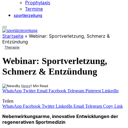
Prophylaxis
Termine
sportlerzeitung
Startseite
»
Webinar: Sportverletzung, Schmerz &
Entzündung
Therapie
Webinar: Sportverletzung,
Schmerz & Entzündung
By
News
1 Min Read
WhatsApp
Twitter
Email
Facebook
Telegram
Pinterest
LinkedIn
Teilen
WhatsApp
Facebook
Twitter
LinkedIn
Email
Telegram
Copy Link
Nebenwirkungsarme, innovative Entwicklungen
der
regenerativen Sportmedizin