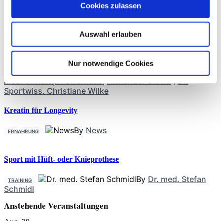
Cookies zulassen
Präoperative Trainingstherapie
THERAPIE
Auswahl erlauben
Nur notwendige Cookies
By
Rebecca Abel
,
Prof. Dr. phil. Daniel Niederer
,
PD Dr.
med. Christoph Offerhaus
,
Alexander Glowa
,
Dr.
Sportwiss. Christiane Wilke
Kreatin für Longevity
By
News
ERNÄHRUNG
Sport mit Hüft- oder Knieprothese
By
Dr. med. Stefan
TRAINING
Schmidl
Anstehende Veranstaltungen