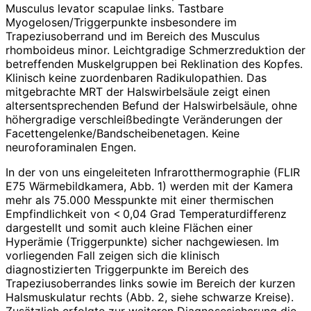
Musculus levator scapulae links. Tastbare
Myogelosen/Triggerpunkte insbesondere im
Trapeziusoberrand und im Bereich des Musculus
rhomboideus minor. Leichtgradige Schmerzreduktion der
betreffenden Muskelgruppen bei Reklination des Kopfes.
Klinisch keine zuordenbaren Radikulopathien. Das
mitgebrachte MRT der Halswirbelsäule zeigt einen
altersentsprechenden Befund der Halswirbelsäule, ohne
höhergradige verschleißbedingte Veränderungen der
Facettengelenke/Bandscheibenetagen. Keine
neuroforaminalen Engen.
In der von uns eingeleiteten Infrarotthermographie (FLIR
E75 Wärmebildkamera, Abb. 1) werden mit der Kamera
mehr als 75.000 Messpunkte mit einer thermischen
Empfindlichkeit von < 0,04 Grad Temperaturdifferenz
dargestellt und somit auch kleine Flächen einer
Hyperämie (Triggerpunkte) sicher nachgewiesen. Im
vorliegenden Fall zeigen sich die klinisch
diagnostizierten Triggerpunkte im Bereich des
Trapeziusoberrandes links sowie im Bereich der kurzen
Halsmuskulatur rechts (Abb. 2, siehe schwarze Kreise).
Zusätzlich erfolgte zur weiteren Diagnosesicherung die