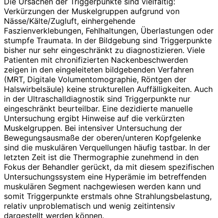
Die Ursachen der Triggerpunkte sind vielfältig:
Verkürzungen der Muskelgruppen aufgrund von
Nässe/Kälte/Zugluft, einhergehende
Faszienverklebungen, Fehlhaltungen, Überlastungen oder
stumpfe Traumata. In der Bildgebung sind Triggerpunkte
bisher nur sehr eingeschränkt zu diagnostizieren. Viele
Patienten mit chronifizierten Nackenbeschwerden
zeigen in den eingeleiteten bildgebenden Verfahren
(MRT, Digitale Volumentomographie, Röntgen der
Halswirbelsäule) keine strukturellen Auffälligkeiten. Auch
in der Ultraschalldiagnostik sind Triggerpunkte nur
eingeschränkt beurteilbar. Eine dezidierte manuelle
Untersuchung ergibt Hinweise auf die verkürzten
Muskelgruppen. Bei intensiver Untersuchung der
Bewegungsausmaße der oberen/unteren Kopfgelenke
sind die muskulären Verquellungen häufig tastbar. In der
letzten Zeit ist die Thermographie zunehmend in den
Fokus der Behandler gerückt, da mit diesem spezifischen
Untersuchungssystem eine Hyperämie im betreffenden
muskulären Segment nachgewiesen werden kann und
somit Triggerpunkte erstmals ohne Strahlungsbelastung,
relativ unproblematisch und wenig zeitintensiv
dargestellt werden können.