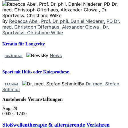
By
Rebecca Abel
,
Prof. Dr. phil. Daniel Niederer
,
PD Dr.
med. Christoph Offerhaus
,
Alexander Glowa
,
Dr.
Sportwiss. Christiane Wilke
Kreatin für Longevity
By
News
ERNÄHRUNG
Sport mit Hüft- oder Knieprothese
By
Dr. med. Stefan
TRAINING
Schmidl
Anstehende Veranstaltungen
Aug.
29
09:00
-
17:00
Stoßwellentherapie & alternierende Verfahren