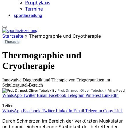
Prophylaxis
Termine
sportlerzeitung
Startseite
»
Thermographie und Cryotherapie
Therapie
Thermographie und
Cryotherapie
Innovative Diagnostik und Therapie von Triggerpunkten im
Schultergürtel-Bereich
By
Prof. Dr. med. Oliver Tobolski
4 Mins Read
WhatsApp
Twitter
Email
Facebook
Telegram
Pinterest
LinkedIn
Teilen
WhatsApp
Facebook
Twitter
LinkedIn
Email
Telegram
Copy Link
Durch Schmerzen im Bereich der verkürzten Muskulatur
und damit einhergehende Steifigkeit der betreffenden