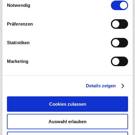
Aspen Medical Products und INSUMED / BIA Systems
Notwendig
besiegeln Vertriebspartnerschaft
By
News
ERNÄHRUNG
Präferenzen
Moderne Knieendoprothetik
Statistiken
By
PD Dr. med.
THERAPIE
Philipp A. Michel
Marketing
Präoperative Trainingstherapie
Details zeigen
THERAPIE
Cookies zulassen
By
Rebecca Abel
,
Prof. Dr. phil. Daniel Niederer
,
PD Dr.
med. Christoph Offerhaus
,
Alexander Glowa
,
Dr.
Sportwiss. Christiane Wilke
Auswahl erlauben
Kreatin für Longevity