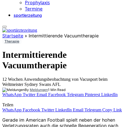
Prophylaxis
Termine
sportlerzeitung
Startseite
»
Intermittierende Vacuumtherapie
Therapie
Intermittierende
Vacuumtherapie
12 Wochen Anwendungsbeobachtung von Vacusport beim
Weltmeister Sydney Swans AFL
By
Meldungen
1 Min Read
WhatsApp
Twitter
Email
Facebook
Telegram
Pinterest
LinkedIn
Teilen
WhatsApp
Facebook
Twitter
LinkedIn
Email
Telegram
Copy Link
Gerade im American Football spielt neben der hohen
Verletzungsraten auch die schnelle Regeneration nach