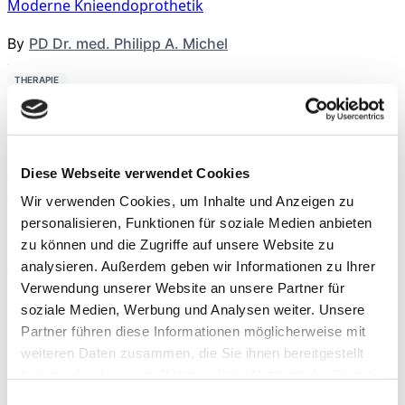
Moderne Knieendoprothetik
By
PD Dr. med. Philipp A. Michel
THERAPIE
Präoperative Trainingstherapie
By
Rebecca Abel
,
Prof. Dr. phil. Daniel Niederer
,
PD Dr.
med. Christoph Offerhaus
,
Alexander Glowa
,
Dr.
Diese Webseite verwendet Cookies
Sportwiss. Christiane Wilke
Wir verwenden Cookies, um Inhalte und Anzeigen zu
personalisieren, Funktionen für soziale Medien anbieten
THERAPIE
zu können und die Zugriffe auf unsere Website zu
Schambeinentzündung
analysieren. Außerdem geben wir Informationen zu Ihrer
Verwendung unserer Website an unsere Partner für
By
Dr. med. Michael Rettler
soziale Medien, Werbung und Analysen weiter. Unsere
Partner führen diese Informationen möglicherweise mit
Neueste Beiträge
weiteren Daten zusammen, die Sie ihnen bereitgestellt
haben oder die sie im Rahmen Ihrer Nutzung der Dienste
gesammelt haben.
Einwilligungsauswahl