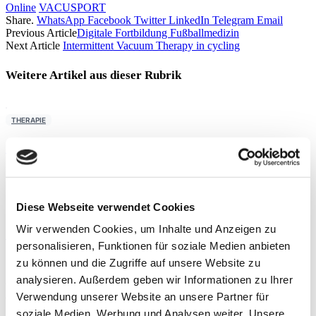
Online
VACUSPORT
Share.
WhatsApp
Facebook
Twitter
LinkedIn
Telegram
Email
Previous Article
Digitale Fortbildung Fußballmedizin
Next Article
Intermittent Vacuum Therapy in cycling
Weitere Artikel aus dieser
Rubrik
THERAPIE
Moderne Knieendoprothetik
By
PD Dr. med. Philipp A. Michel
Diese Webseite verwendet Cookies
THERAPIE
Wir verwenden Cookies, um Inhalte und Anzeigen zu
Präoperative Trainingstherapie
personalisieren, Funktionen für soziale Medien anbieten
zu können und die Zugriffe auf unsere Website zu
By
Rebecca Abel
,
Prof. Dr. phil. Daniel Niederer
,
PD Dr.
med. Christoph Offerhaus
,
Alexander Glowa
,
Dr.
analysieren. Außerdem geben wir Informationen zu Ihrer
Sportwiss. Christiane Wilke
Verwendung unserer Website an unsere Partner für
soziale Medien, Werbung und Analysen weiter. Unsere