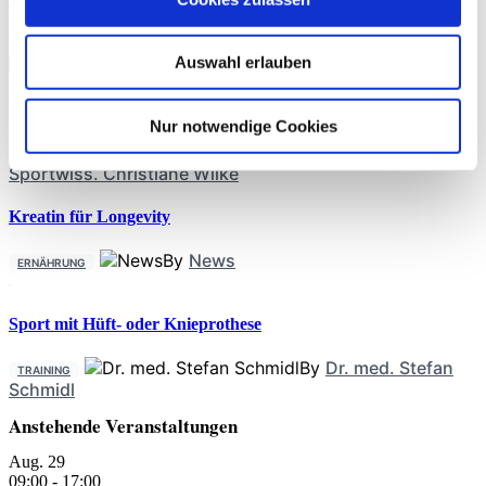
THERAPIE
Auswahl erlauben
Nur notwendige Cookies
By
Rebecca Abel
,
Prof. Dr. phil. Daniel Niederer
,
PD Dr.
med. Christoph Offerhaus
,
Alexander Glowa
,
Dr.
Sportwiss. Christiane Wilke
Kreatin für Longevity
By
News
ERNÄHRUNG
Sport mit Hüft- oder Knieprothese
By
Dr. med. Stefan
TRAINING
Schmidl
Anstehende Veranstaltungen
Aug.
29
09:00
-
17:00