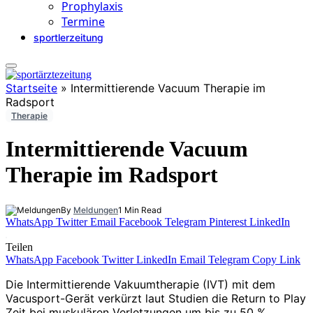
Prophylaxis
Termine
sportlerzeitung
Startseite
»
Intermittierende Vacuum Therapie im
Radsport
Therapie
Intermittierende Vacuum
Therapie im Radsport
By
Meldungen
1 Min Read
WhatsApp
Twitter
Email
Facebook
Telegram
Pinterest
LinkedIn
Teilen
WhatsApp
Facebook
Twitter
LinkedIn
Email
Telegram
Copy Link
Die Intermittierende Vakuumtherapie (IVT) mit dem
Vacusport-Gerät verkürzt laut Studien die Return to Play
Zeit bei muskulären Verletzungen um bis zu 50 %.