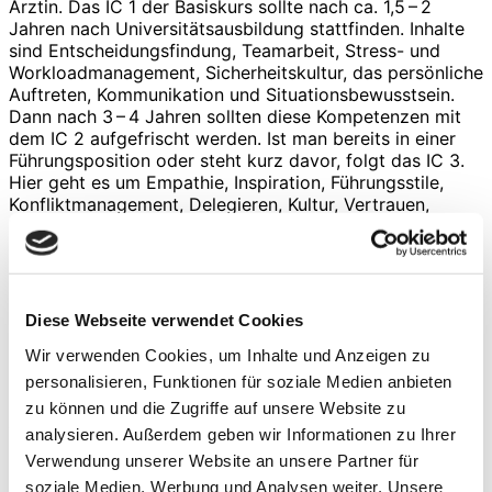
Ärztin. Das IC 1 der Basiskurs sollte nach ca. 1,5 – 2
Jahren nach Universitätsausbildung stattfinden. Inhalte
sind Entscheidungsfindung, Teamarbeit, Stress- und
Workloadmanagement, Sicherheitskultur, das persönliche
Auftreten, Kommunikation und Situationsbewusstsein.
Dann nach 3 – 4 Jahren sollten diese Kompetenzen mit
dem IC 2 aufgefrischt werden. Ist man bereits in einer
Führungsposition oder steht kurz davor, folgt das IC 3.
Hier geht es um Empathie, Inspiration, Führungsstile,
Konfliktmanagement, Delegieren, Kultur, Vertrauen,
Resilienz und Umgang mit dem Alltag sowie kritischen
Situationen als Führungskraft. Das IC 4 richtet sich an
das Top Management. Schwerpunkte sind hier das
Etablieren einer Sicherheitskultur, Vertrauen,
Identifikation, Risikomanagement, der Faktor Mensch
Diese Webseite verwendet Cookies
und Kommunikation. Die Trainer kommen aus den
Wir verwenden Cookies, um Inhalte und Anzeigen zu
Bereichen Medizin und Luftfahrt und bilden die perfekte
Kombination, um auch im Training von und miteinander
personalisieren, Funktionen für soziale Medien anbieten
zu lernen. Zusätzlich gibt es noch ein IC-Pflege, das sich
zu können und die Zugriffe auf unsere Website zu
an Pflegekräfte wendet und das IC-Notfall, das alle
analysieren. Außerdem geben wir Informationen zu Ihrer
Schnittstellen der Erstversorgung (Notärzte,
Verwendung unserer Website an unsere Partner für
Notfallsanitäter, Feuerwehr, Luftrettung, Leitstelle)
soziale Medien, Werbung und Analysen weiter. Unsere
zusammenbringt und ein gemeinsames Rollenverständnis