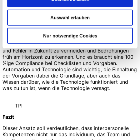
Unternehmen, aber auch Vertrauen der Patienten in das
medizinische Fachpersonal. Neben der Kultur muss der
Fokus, wie oben beschrieben, auf die Auswahl der
Auswahl erlauben
richtigen Mitarbeiter und Führungskräfte gelegt werden.
Diese müssen gut selektiert und gut trainiert werden. Es
braucht ein funktionierendes Reportingsystem. Natürlich
Nur notwendige Cookies
muss das in einer Arztpraxis anders aussehen als in einer
Klinik, aber am Ende ist das Ziel, aus Fehlern zu lernen
und Fehler in Zukunft zu vermeiden und Bedrohungen
früh am Horizont zu erkennen. Und es braucht eine 100
%ige Compliance bei Checklisten und Vorgaben.
Automation und Technologie sind wichtig, die Einhaltung
der Vorgaben dabei die Grundlage, aber auch das
Wissen darüber, wie die Technologie funktioniert und
was zu tun ist, wenn die Technologie versagt.
TPI
Fazit
Dieser Ansatz soll verdeutlichen, dass interpersonelle
Kompetenzen nicht nur das Individuum, das Team und