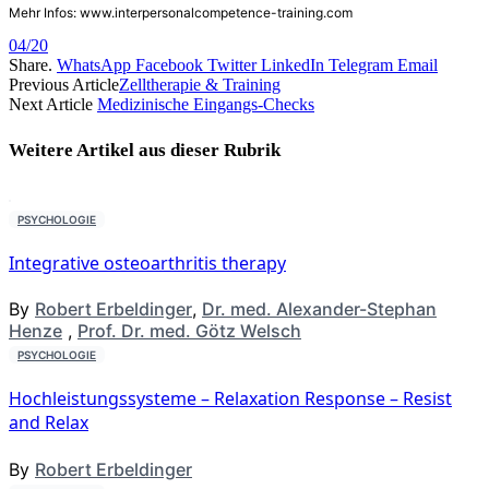
Mehr Infos: www.interpersonalcompetence-training.com
04/20
Share.
WhatsApp
Facebook
Twitter
LinkedIn
Telegram
Email
Previous Article
Zelltherapie & Training
Next Article
Medizinische Eingangs-Checks
Weitere Artikel aus dieser
Rubrik
PSYCHOLOGIE
Integrative osteoarthritis therapy
By
Robert Erbeldinger
,
Dr. med. Alexander-Stephan
Henze
,
Prof. Dr. med. Götz Welsch
PSYCHOLOGIE
Hochleistungssysteme – Relaxation Response – Resist
and Relax
By
Robert Erbeldinger