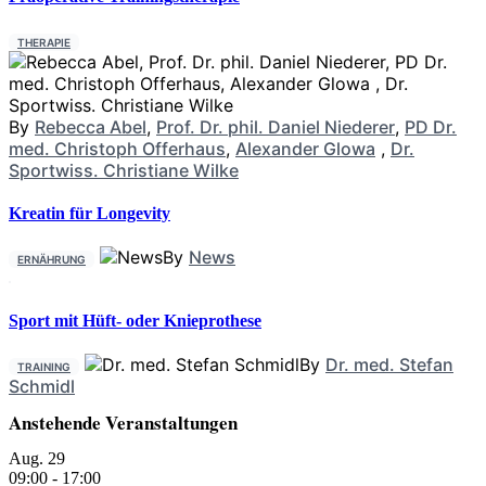
THERAPIE
By
Rebecca Abel
,
Prof. Dr. phil. Daniel Niederer
,
PD Dr.
med. Christoph Offerhaus
,
Alexander Glowa
,
Dr.
Sportwiss. Christiane Wilke
Kreatin für Longevity
By
News
ERNÄHRUNG
Sport mit Hüft- oder Knieprothese
By
Dr. med. Stefan
TRAINING
Schmidl
Anstehende Veranstaltungen
Aug.
29
09:00
-
17:00