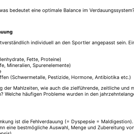
d was bedeutet eine optimale Balance im Verdauungssystem
auung
verständlich individuell an den Sportler angepasst sein. E
enhydrate, Fette, Proteine)
fe, Mineralien, Spurenelemente)
e
n (Schwermetalle, Pestizide, Hormone, Antibiotika etc.)
g der Mahlzeiten, wie auch die zielführende, zeitliche un
nen? Welche häufigen Probleme wurden in den jahrzehntela
nkung ist die Fehlverdauung (= Dyspepsie = Maldigestion).
 wenn eine bestmögliche Auswahl, Menge und Zubereitung vo
psis).