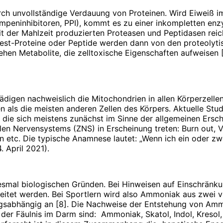
h unvollständige Verdauung von Proteinen. Wird Eiweiß im
mpeninhibitoren, PPI), kommt es zu einer inkompletten enz
er Mahlzeit produzierten Proteasen und Peptidasen reicht 
Rest-Proteine oder Peptide werden dann von den proteolyti
stehen Metabolite, die zelltoxische Eigenschaften aufweise
digen nachweislich die Mitochondrien in allen Körperzellen
en als die meisten anderen Zellen des Körpers. Aktuelle S
die sich meistens zunächst im Sinne der allgemeinen Ersch
en Nervensystems (ZNS) in Erscheinung treten: Burn out, Ve
tc. Die typische Anamnese lautet: „Wenn ich ein oder zwei
4. April 2021).
diesmal biologischen Gründen. Bei Hinweisen auf Einschränku
tet werden. Bei Sportlern wird also Ammoniak aus zwei ve
ngsabhängig an [8]. Die Nachweise der Entstehung von Am
er Fäulnis im Darm sind: Ammoniak, Skatol, Indol, Kresol, 