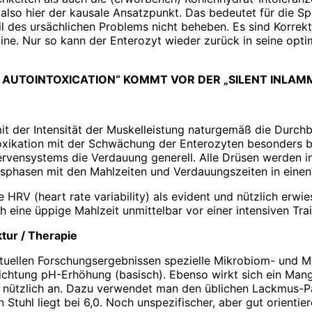
also hier der kausale Ansatzpunkt. Das bedeutet für die Sp
 des ursächlichen Problems nicht beheben. Es sind Korrektu
xine. Nur so kann der Enterozyt wieder zurück in seine opt
T AUTOINTOXICATION“ KOMMT VOR DER „SILENT INLAM
 der Intensität der Muskelleistung naturgemäß die Durchb
xikation mit der Schwächung der Enterozyten besonders bet
vensystems die Verdauung generell. Alle Drüsen werden in
nsphasen mit den Mahlzeiten und Verdauungszeiten in eine
RV (heart rate variability) als evident und nützlich erwie
h eine üppige Mahlzeit unmittelbar vor einer intensiven Tra
tur / Therapie
tuellen Forschungsergebnissen spezielle Mikrobiom- und M
Richtung pH-Erhöhung (basisch). Ebenso wirkt sich ein Man
s nützlich an. Dazu verwendet man den üblichen Lackmus-Pa
hl liegt bei 6,0. Noch unspezifischer, aber gut orientierend