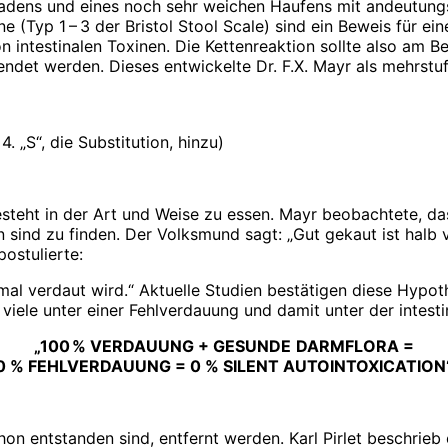
ladens und eines noch sehr weichen Haufens mit andeutungsw
e (Typ 1 – 3 der Bristol Stool Scale) sind ein Beweis für e
 intestinalen Toxinen. Die Kettenreaktion sollte also am Be
det werden. Dieses entwickelte Dr. F.X. Mayr als mehrstuf
. „S“, die Substitution, hinzu)
esteht in der Art und Weise zu essen. Mayr beobachtete, da
nd zu finden. Der Volksmund sagt: „Gut gekaut ist halb ve
postulierte:
imal verdaut wird.“ Aktuelle Studien bestätigen diese Hypo
iele unter einer Fehlverdauung und damit unter der intestin
„100 % VERDAUUNG + GESUNDE
DARMFLORA =
0 % FEHLVERDAUUNG = 0 % SILENT AUTOINTOXICATION
on entstanden sind, entfernt werden. Karl Pirlet beschrieb