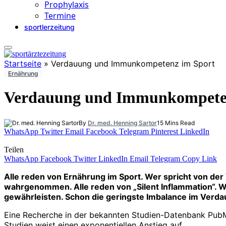
Prophylaxis
Termine
sportlerzeitung
Startseite
»
Verdauung und Immunkompetenz im Sport
Ernährung
Verdauung und Immunkompete
By
Dr. med. Henning Sartor
15 Mins Read
WhatsApp
Twitter
Email
Facebook
Telegram
Pinterest
LinkedIn
Teilen
WhatsApp
Facebook
Twitter
LinkedIn
Email
Telegram
Copy Link
Alle reden von Ernährung im Sport. Wer spricht von de
wahrgenommen. Alle reden von „Silent Inflammation“. We
gewährleisten. Schon die geringste Imbalance im Verda
Eine Recherche in der bekannten Studien-Datenbank PubMe
Studien weist einen exponentiellen Anstieg auf.