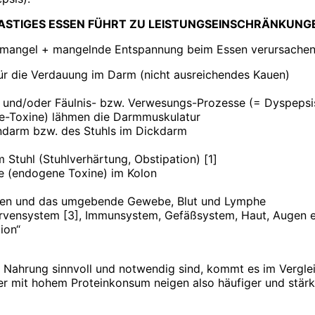
ASTIGES ESSEN FÜHRT ZU LEISTUNGSEINSCHRÄNKUNG
mangel + mangelnde Entspannung beim Essen verursachen e
r die Verdauung im Darm (nicht ausreichendes Kauen)
 und/oder Fäulnis- bzw. Verwesungs-Prozesse (= Dyspepsi
ie-Toxine) lähmen die Darmmuskulatur
darm bzw. des Stuhls im Dickdarm
 Stuhl (Stuhlverhärtung, Obstipation) [1]
e (endogene Toxine) im Kolon
zyten und das umgebende Gewebe, Blut und Lymphe
rvensystem [3], Immunsystem, Gefäßsystem, Haut, Augen e
ion“
r Nahrung sinnvoll und notwendig sind, kommt es im Vergle
er mit hohem Proteinkonsum neigen also häufiger und stärk