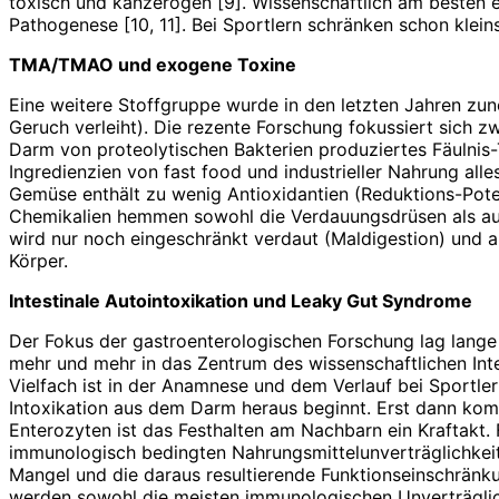
toxisch und kan­zerogen [9]. Wissenschaftlich am besten 
Pathogenese [10, 11]. Bei Sportlern schränken schon klei
TMA/TMAO und exogene Toxine
Eine weitere Stoffgruppe wurde in den letzten Jahren z
Geruch verleiht). Die rezente Forschung fokussiert sich 
Darm von proteolytischen Bakterien produziertes Fäulnis-T
Ingredienzien von fast food und industrieller Nahrung all
Gemüse enthält zu wenig Antio­xidantien (Reduktions-Pote
Chemikalien hemmen sowohl die Verdauungsdrüsen als auc
wird nur noch eingeschränkt verdaut (Maldigestion) und 
Körper.
Intestinale Autointoxikation und Leaky Gut Syndrome
Der Fokus der gastroenterologischen Forschung lag lange
mehr und mehr in das Zentrum des wissenschaftlichen Int
Vielfach ist in der Anamnese und dem Verlauf bei Sportle
Intoxikation aus dem Darm heraus beginnt. Erst dann komm
Enterozyten ist das Festhalten am Nachbarn ein Kraftakt. F
immunologisch bedingten Nahrungsmittelunverträglichkeite
Mangel und die daraus resultierende Funktionseinschrän
werden sowohl die meisten immunologischen Unverträglic