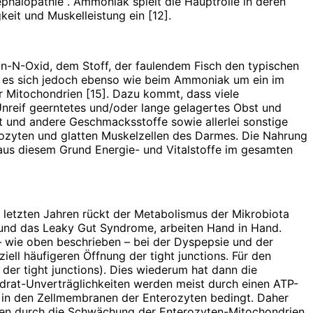
phalopathie“. Ammoniak spielt die Hauptrolle in deren
keit und Muskelleistung ein [12].
n-N-Oxid, dem Stoff, der faulendem Fisch den typischen
lt es sich jedoch ebenso wie beim Ammoniak um ein im
er Mitochondrien [15]. Dazu kommt, dass viele
. Unreif geerntetes und/oder lange gelagertes Obst und
t und andere Geschmacksstoffe sowie allerlei sonstige
ozyten und glatten Muskelzellen des Darmes. Die Nahrung
aus diesem Grund Energie- und Vitalstoffe im gesamten
 letzten Jahren rückt der Metabolismus der Mikrobiota
n und das Leaky Gut Syndrome, arbeiten Hand in Hand.
– wie oben beschrieben – bei der Dyspepsie und der
ll häufigeren Öffnung der tight junctions. Für den
 der tight junctions). Dies wiederum hat dann die
ydrat-Unverträglichkeiten werden meist durch einen ATP-
 in den Zellmembranen der Enterozyten bedingt. Daher
nzen durch die Schwächung der Enterozyten-Mitochondrien