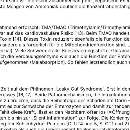
erforscht ist in diesem Zusammenhang die „hepatische Ence
nste Mengen von Ammoniak deutlich die Konzentrationsfähig
unehmend erforscht: TMA/TMAO (Trimethylamin/Trimethylami
zwar auf das kardiovaskuläre Risiko [13]. Beim TMAO hande
oxin [14]. Dieses Toxin reduziert ebenfalls die Funktion d
es andere als förderlich für die Mitochondrienfunktion sind
nzial). Viele Schwermetalle, Konservierungsstoffe, Glutama
h die Verdauungsenzyme wie auch die Funktion der Enter
aufgenommen (Malabsorption). So fehlen letztendlich auch 
 Zeit auf dem Phänomen „Leaky Gut Syndrome“. Erst in den
eresses [16, 17]. Beide Pathomechanismen, die Intoxikatio
rn zu eruieren, dass die Reihenfolge der Schäden am Darm 
t es zur Schwäche der Enterozyten und damit zur tendenzie
ehlt diese Kraft, lässt er den Nachbarn öfter los (=Öffnung
n bis hin zur „Silent Inflammation“ zur Folge. Die Kohlenh
kung der Kohlenhydrat-Pumpen (GLUT4 und 5, SLGT1 und 2)
hkeiten als auch die (erworbenen) Kohlenhydrat-Intolera