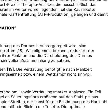
ort-Praxis: Therapie-Ansätze, die ausschließlich das
ren im weiter vorne liegenden Teil der Kausalkette
imale Kraftentfaltung (ATP-Produktion) gelangen und damit
MATION“
lutung des Darmes heruntergeregelt wird, sind
roffen [18]. Wie allgemein bekannt, reduziert der
 ihrer Funktion und die Durchblutung des Darmes
n sinnvollen Zusammenhang zu setzen.
sen [19]. Die Verdauung benötigt je nach Mahlzeit
iningseinheit bzw. einem Wettkampf nicht sinnvoll.
etabolom- sowie Verdauungsmarker-Analysen. Ein Teil
gel an Säuerungsflora erhöhend auf den Stuhl-pH aus.
pier-Streifen, der sonst für die Bestimmung des Harn-pH
, hilft ein Blick in die Toilette. Die optimale