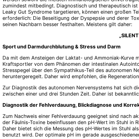
zumindest mitbedingt. Diagnostisch und therapeutisch ist 
Leaky Gut Syndrome targetieren, können einen großen Teil
erforderlich: Die Beseitigung der Dyspepsie und derer To
seinen Nachbarn besser festhalten. Meistens gilt daher:
„SILEN
Sport und Darmdurchblutung & Stress und Darm
Da mit dem Ansteigen der Laktat- und Ammoniak-Kurve mit
Kraftsportler von dem Phänomen der intestinalen Autointo
Stresspegel über den Sympathikus-Teil des autonomen Ner
heruntergeregelt. Daher wird empfohlen, die Regeneratio
Zur Diagnostik des autonomen Nervensystems hat sich die H
zwischen einer und drei Stunden Zeit. Daher ist bekanntlic
Diagnostik der Fehlverdauung, Blickdiagnose und Korrek
Zum Nachweis einer Fehlverdauung geeignet sind nach ak
der Fäulnis-Toxine beeinflussen den pH-Wert im Stuhl in 
Daher bietet sich die Messung des pH-Wertes im Stuhl al
benutzt wird. Der optimale pH im gerade ausgeschiedenen Stu