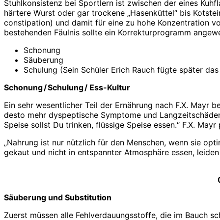
Stuhlkonsistenz bei Sportlern ist zwischen der eines Kuhf
härtere Wurst oder gar trockene „Hasenküttel“ bis Kotstein
constipation) und damit für eine zu hohe Konzentration von
bestehenden Fäulnis sollte ein Korrekturprogramm angewen
Schonung
Säuberung
Schulung (Sein Schüler Erich Rauch fügte später das 4
Schonung / Schulung / Ess-Kultur
Ein sehr wesentlicher Teil der Ernährung nach F.X. Mayr b
desto mehr dyspeptische Symptome und Langzeitschäden si
Speise sollst Du trinken, flüssige Speise essen.“ F.X. Mayr 
„Nahrung ist nur nützlich für den Menschen, wenn sie opt
gekaut und nicht in entspannter Atmosphäre essen, leiden v
Säuberung und Substitution
Zuerst müssen alle Fehlverdauungsstoffe, die im Bauch sch