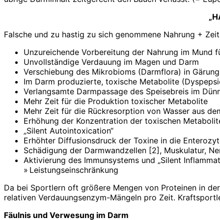
„H
Falsche und zu hastig zu sich genommene Nahrung + Zeit
Unzureichende Vorbereitung der Nahrung im Mund fü
Unvollständige Verdauung im Magen und Darm
Verschiebung des Mikrobioms (Darmflora) in Gärung
Im Darm produzierte, toxische Metabolite (Dyspeps
Verlangsamte Darmpassage des Speisebreis im Dünn
Mehr Zeit für die Produktion toxischer Metabolite
Mehr Zeit für die Rückresorption von Wasser aus dem
Erhöhung der Konzentration der toxischen Metabolit
„Silent Autointoxication“
Erhöhter Diffusionsdruck der Toxine in die Entero
Schädigung der Darmwandzellen [2], Muskulatur, Ne
Aktivierung des Immunsystems und „Silent Inflammat
» Leistungseinschränkung
Da bei Sportlern oft größere Mengen von Proteinen in de
relativen Verdauungsenzym-Mängeln pro Zeit. Kraftsportl
Fäulnis und Verwesung im Darm