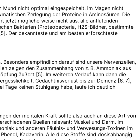
 Mund nicht optimal eingespeichelt, im Magen nicht
ymatischen Zerlegung der Proteine in Aminosäuren. Die
jetzt möglicherweise nicht aus, alle anflutenden
schen Bakterien (Proteobacteria, H2S-Bildner, bestimmte
n [5]. Der bekannteste und am besten erforschteste
. Besonders empfindlich darauf sind unsere Nervenzellen,
tudien zeigen den Zusammenhang von z. B. Ammoniak aus
öpfung äußert [5]. Im weiteren Verlauf kann dann die
rgesslichkeit, Gedächtnisverlust bis zur Demenz [6, 7],
 Tage keinen Stuhlgang habe, laufe ich deutlich
ngen der mentalen Kraft sollte also auch an diese Art von
rschiedenen Quellen relevant: Muskel und Darm. Im
moniak und anderen Fäulnis- und Verwesungs-Toxinen im
Phenol, Kadaverin. Alle diese Stoffe sind dosisabhängig