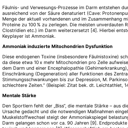
Fäulnis- und Verwesungs-Prozesse im Darm entstehen durc
ausreichend von der Säure denaturiert (Cave: Protonenpu
Menge der aktuell vorhandenen und im Zusammenhang mit d
Proteine zu 100 % zu zerlegen. Die meisten unverdauten 
Clostridien etc.) im Darm weiterzersetzt [4]. Hierbei ent
Keyplayer ist Ammoniak.
Ammoniak induzierte Mitochondrien Dysfunktion
Diese endogenen Toxine (insbesondere Fäulnistoxine) schä
da diese etwa 10 x mehr Mitochondrien pro Zelle aufweis
dem Darm und einer Encephalopathie (Gehirnerkrankung), 
Einschränkung (Degeneration) aller Funktionen des Zentral
Stimmungsschwankungen bis zur Depression, M. Parkinson e
schlechtere Zeiten.“ (Beispiel: Zitat bek. dt. Leichtathlet, 1
Mentale Stärke
Den Sportlern fehlt der „Biss“, die mentale Stärke – aus 
Ursache gedacht und die notwendigen Maßnahmen eingelei
Muskelstoffwechsel steigt der Ammoniakspiegel belastu
Darm ­gelangen schon vor ca. 90 Jahren [9]. Endprodukte d