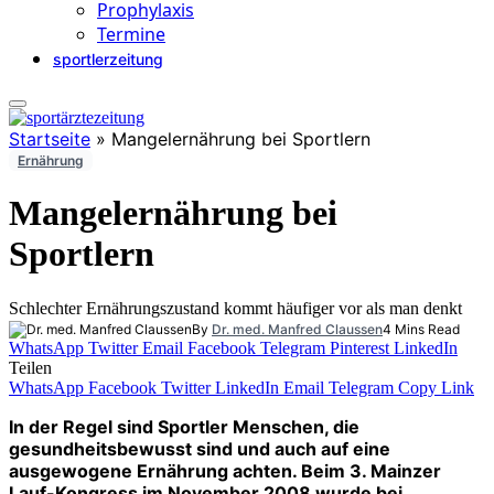
Prophylaxis
Termine
sportlerzeitung
Startseite
»
Mangelernährung bei Sportlern
Ernährung
Mangelernährung bei
Sportlern
Schlechter Ernährungszustand kommt häufiger vor als man denkt
By
Dr. med. Manfred Claussen
4 Mins Read
WhatsApp
Twitter
Email
Facebook
Telegram
Pinterest
LinkedIn
Teilen
WhatsApp
Facebook
Twitter
LinkedIn
Email
Telegram
Copy Link
In der Regel sind Sportler Menschen, die
gesundheitsbewusst sind und auch auf eine
ausgewogene Ernährung achten. Beim 3. Mainzer
Lauf-Kongress im November 2008 wurde bei