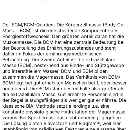
Der ECM/BCM-Quotient Die Körperzellmasse (Body Cell
Mass = BCM) ist die entscheidende Komponente des
Energiestoffwechsels. Den größten Anteil daran hat die
Muskelmasse. Die BCM hat eine zentrale Bedeutung bei
der Beurteilung des Ernährungszustandes und steht
daher im Fokus der ernährungsmedizinischen
Betrachtung. Der zweite Anteil ist die extrazelluläre
Masse (ECM), beste-hend aus Binde- und Stützgewebe
und interstitiellem Wasser. BCM und ECM bilden
zusammen die Magermasse. Das Verhältnis von ECM/
BCM liegt bei gut ernährten Menschen bei 1, oder besser
noch bei <l. Die BCM ist im besten Falle also größer als
die extrazelluläre Masse. Gut ernährte Personen sind in
der Regel leistungsfähiger als weniger gut er nährte. Die
klassische BIA-Methode setzt allerdings u.a. eine
konstante physiolo gische Hydratation der Magermasse
voraus. Bei Sportlern ist das nicht unbedingt gegeben.
Die Lösung bieten Biavector® und Biagram®, weil hier
unabhängig von prädiktiven Faktoren eine Aussage über