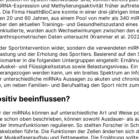
iRNA-Expression und Methylierungsaktivität früher auftrete
 Die Firma HealthBioCare konnte in einer drei-jährigen Inte
n 20 und 60 Jahren, aus einem Pool von mehr als 340 miRN
ber den aktuellen Trainings- und Gesundheitszustand eines 
inkludierte, wurden auch Wechselwirkungen zwischen den e
anthropometrischen Daten untersucht (Krammer et al. 2022
e der Sportintervention wider, sondern die verwendeten miR
elastung und der Erholung des Sportlers. Basierend auf den
omarker in die folgenden Untergruppen eingeteilt: Ernähru
 Muskel- und Flüssigkeitsstatus sowie Belastungsniveau. Ein
erangezogen werden kann, um ein breites Spektrum an Info
r unterschiedliche miRNAs Aussagen zu akuten und chronisc
se, um neben Familien- und Berufsalltag den Sport nicht zu
sitiv beeinflussen?
 der miRNAs können auf unterschiedliche Art und Weise posi
ie schon oben beschrieben, können sowohl Ausdauer- als au
r Immunfunktionen regulieren. So stellten Forscher in Sc
lzellen führte. Die Funktionen der Zellen änderten sich d
 für Muskelfaseraufbau und Fettgewebe. Die Ernährung sollt