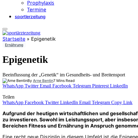
Prophylaxis
Termine
sportlerzeitung
Startseite
»
Epigenetik
Ernährung
Epigenetik
Beeinflussung der „Genetik“ im Gesundheits- und Breitensport
By
Arne Bentin
7 Mins Read
WhatsApp
Twitter
Email
Facebook
Telegram
Pinterest
LinkedIn
Teilen
WhatsApp
Facebook
Twitter
LinkedIn
Email
Telegram
Copy Link
Aufgrund der heutigen wirtschaftlichen und gesellscha
zu investieren. Sowohl im Leistungssport, aber insbes
Bereichen Fitness und Ernährung in Anspruch genomm
Eine recht neue Disziplin in diesem Umfeld ist die Epigene