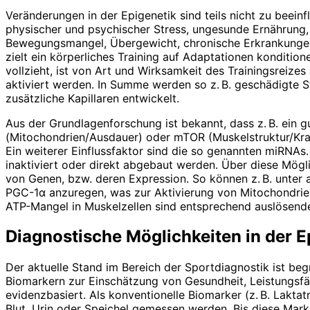
Veränderungen in der Epigenetik sind teils nicht zu beein
physischer und psychischer Stress, ungesunde Ernährung,
Bewegungsmangel, Übergewicht, chronische Erkrankungen
zielt ein körperliches Training auf Adaptationen konditio
vollzieht, ist von Art und Wirksamkeit des Trainingsreize
aktiviert werden. In Summe werden so z. B. geschädigte S
zusätzliche Kapillaren entwickelt.
Aus der Grundlagenforschung ist bekannt, dass z. B. ein 
(Mitochondrien/Ausdauer) oder mTOR (Muskelstruktur/Kraft
Ein weiterer Einflussfaktor sind die so genannten miRNA
inaktiviert oder direkt abgebaut werden. Über diese Mögl
von Genen, bzw. deren Expression. So können z. B. unter
PGC-1α anzuregen, was zur Aktivierung von Mitochondrie
ATP-Mangel in Muskelzellen sind entsprechend auslösende
Diagnostische Möglichkeiten in der E
Der aktuelle Stand im Bereich der Sportdiagnostik ist be
Biomarkern zur Einschätzung von Gesundheit, Leistungsfäh
evidenzbasiert. Als konventionelle Biomarker (z. B. Lakta
Blut, Urin oder Speichel gemessen werden. Bis diese Mar