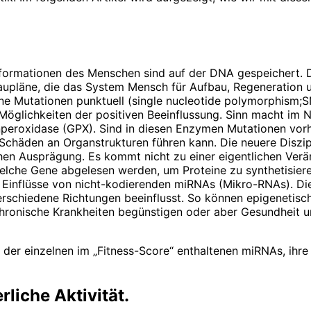
binformationen des Menschen sind auf der DNA gespeichert.
aupläne, die das System Mensch für Aufbau, Regeneration un
zelne Mutationen punktuell (single nucleotide polymorphism
 Möglichkeiten der positiven Beeinflussung. Sinn macht im
peroxidase (GPX). Sind in diesen Enzymen Mutationen vorh
chäden an Organstrukturen führen kann. Die neuere Diszipli
en Ausprägung. Es kommt nicht zu einer eigentlichen Verä
elche Gene abgelesen werden, um Proteine zu synthetisier
e Einflüsse von nicht-kodierenden miRNAs (Mikro-RNAs). 
erschiedene Richtungen beeinflusst. So können epigenetisch
ronische Krankheiten begünstigen oder aber Gesundheit un
 der einzelnen im „Fitness-Score“ enthaltenen miRNAs, ihr
iche Aktivität.