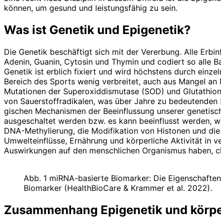
können, um gesund und leistungsfähig zu sein.
Was ist Genetik und Epigenetik?
Die Genetik beschäftigt sich mit der Vererbung. Alle Er
Adenin, Guanin, Cytosin und Thymin und codiert so alle B
Genetik ist erblich fixiert und wird höchstens durch ein
Bereich des Sports wenig verbreitet, auch aus Mangel an
Mutationen der Superoxiddismutase (SOD) und Glutathion
von Sauerstoffradikalen, was über Jahre zu bedeutenden S
gischen Mechanismen der Beeinflussung unserer genetisch
ausgeschaltet werden bzw. es kann beeinflusst werden, w
DNA-Methylierung, die Modifikation von Histonen und di
Umwelteinflüsse, Ernährung und körperliche Aktivität in v
Auswirkungen auf den menschlichen Organismus haben, ch
Abb. 1 miRNA-basierte Biomarker: Die Eigenschaften
Biomarker (HealthBioCare & Krammer et al. 2022).
Zusammenhang Epigenetik und körperl