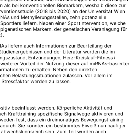
n als bei konventionellen Biomarkern, weshalb diese zur
rventionsstudie (2018 bis 2020) an der Universität Wien
As und Methylierungsstellen, zehn potenzielle
Sportlers liefern. Neben einer Sportintervention, welche
pigenetischen Markern, der genetischen Veranlagung für
).
NAs liefern auch Informationen zur Beurteilung der
 Studienergebnissen und der Literatur wurden die im
ngszustand, Entzündungen, Herz-Kreislauf-Fitness /
 weiterer Vorteil der Nutzung dieser auf miRNAs-basierter
rmationen zu erhalten. Neben den direkten
hen Belastungssituationen zulassen. Vor allem im
m Stressfaktor werden zu lassen.
tiv beeinflusst werden. Körperliche Aktivität und
ch Krafttraining spezifische Signalwege aktivieren und
hweden fest, dass ein dreimonatiges Bewegungstraining
adurch: Sie konnten ein bestimmtes Eiweiß nun häufiger
e abwechslungsreich sein. Zum Teil wurden auch