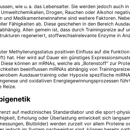
flussen, wie u. a. das Lebensalter. Sie werden jedoch auch
 Umweltchemikalien, Drogen, Rauchen oder Alkohol negativ
 und Medikamenten­einnahme sind weitere Faktoren. Nebe
neller Fähigkeiten ab. Diese geschehen in den Bereich Ausd
s abhängig. Allen gemein ist, dass durch Trainingsreize auf
trukturen regeneriert, stoffwechselrelevante Enzyme in Anz
guter Methylierungsstatus positiven Einfluss auf die Funkt
) hat. Hier wird auf Dauer ein günstiges Expressionsmuster
s. Diese können an mRNAs, welche als „Botenstoff“ zur Pro
ichkeiten beeinflussen miRNAs abhängig von Trainingsreize
 aerobem Ausdauertraining oder Hypoxie spe­zifische miRN
ngenese und oxidativen Energiegewinnungsprozessen führt.
 Reize.
pigenetik
grenzt auf medizinisches Standardlabor und die sport-phys
igkeit, Erholung oder Überlastung entwickelt sich langsam 
tmessungen, Blutbilder) werden zurzeit vor allem Proteine o
ker jedoch im System nachweisbar sind, können bereits pa