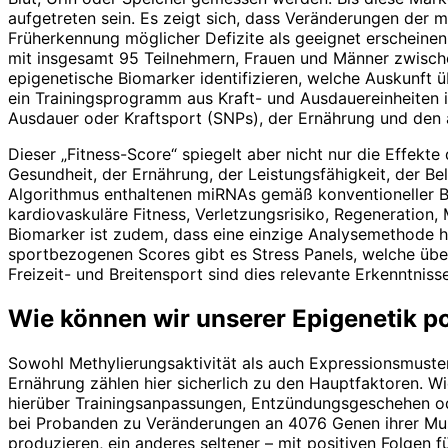
aufgetreten sein. Es zeigt sich, dass Veränderungen der m
Früherkennung möglicher Defizite als geeignet erscheinen.
mit insgesamt 95 Teilnehmern, Frauen und Männer zwische
epigenetische Biomarker identifizieren, welche Auskunft ü
ein Trainingsprogramm aus Kraft- und Ausdauereinheiten 
Ausdauer oder Kraftsport (SNPs), der Ernährung und den 
Dieser „Fitness-Score“ spiegelt aber nicht nur die Effekt
Gesundheit, der Ernährung, der Leistungsfähigkeit, der B
Algorithmus enthaltenen miRNAs gemäß konventioneller Bi
kardiovaskuläre Fitness, Verletzungsrisiko, Regeneration,
Biomarker ist zudem, dass eine einzige Analysemethode h
sportbezogenen Scores gibt es Stress Panels, welche übe
Freizeit- und Breitensport sind dies relevante Erkenntnis
Wie können wir unserer
Epigenetik po
Sowohl Methylierungsaktivität als auch Expressionsmuster
Ernährung zählen hier sicherlich zu den Hauptfaktoren. W
hierüber Trainingsanpassungen, Entzündungsgeschehen ode
bei Probanden zu Veränderungen an 4076 Genen ihrer Muske
produzieren, ein anderes seltener – mit positiven Folgen