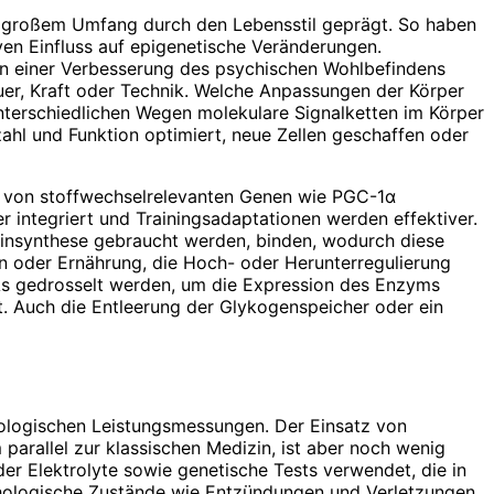
 in großem Umfang durch den Lebensstil geprägt. So haben
en Einfluss auf epigenetische Veränderungen.
n einer Verbesserung des psychischen Wohlbefindens
auer, Kraft oder Technik. Welche Anpassungen der Körper
 unterschiedlichen Wegen molekulare Signalketten im Körper
ahl und Funktion optimiert, neue Zellen geschaffen oder
ion von stoffwechselrelevanten Genen wie PGC-1α
 integriert und Trainingsadaptationen werden effektiver.
teinsynthese gebraucht werden, binden, wodurch diese
n oder Ernährung, die Hoch- oder Herunter­regulierung
As gedrosselt werden, um die Expression des Enzyms
 Auch die Entleerung der Glykogenspeicher oder ein
iologischen Leistungsmessungen. Der Einsatz von
parallel zur klassischen Medizin, ist aber noch wenig
der Elektrolyte sowie genetische Tests verwendet, die in
thologische Zustände wie Entzündungen und Verletzungen