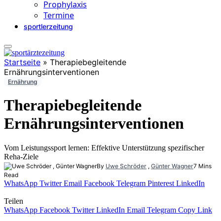
Prophylaxis
Termine
sportlerzeitung
Startseite
»
Therapiebegleitende
Ernährungsinterventionen
Ernährung
Therapiebegleitende
Ernährungsinterventionen
Vom Leistungssport lernen: Effektive Unterstützung spezifischer
Reha-Ziele
By
Uwe Schröder
,
Günter Wagner
7 Mins
Read
WhatsApp
Twitter
Email
Facebook
Telegram
Pinterest
LinkedIn
Teilen
WhatsApp
Facebook
Twitter
LinkedIn
Email
Telegram
Copy Link