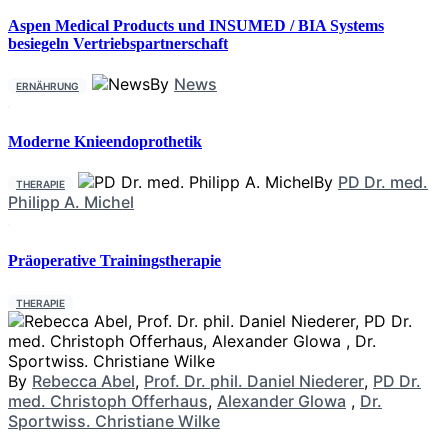
Aspen Medical Products und INSUMED / BIA Systems
besiegeln Vertriebspartnerschaft
By
News
ERNÄHRUNG
Moderne Knieendoprothetik
By
PD Dr. med.
THERAPIE
Philipp A. Michel
Präoperative Trainingstherapie
THERAPIE
By
Rebecca Abel
,
Prof. Dr. phil. Daniel Niederer
,
PD Dr.
med. Christoph Offerhaus
,
Alexander Glowa
,
Dr.
Sportwiss. Christiane Wilke