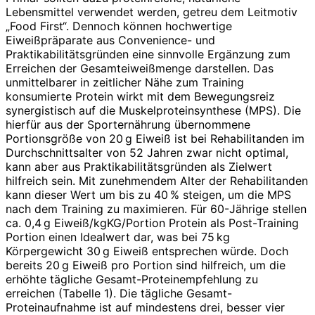
Lebensmittel verwendet werden, getreu dem Leitmotiv
„Food First“. Dennoch können hochwertige
Eiweißpräparate aus Convenience- und
Praktikabilitätsgründen eine sinnvolle Ergänzung zum
Erreichen der Gesamt­eiweißmenge darstellen. Das
unmittelbarer in zeitlicher Nähe zum Training
konsumierte Protein wirkt mit dem Bewegungsreiz
synergistisch auf die Muskelproteinsynthese (MPS). Die
hierfür aus der Sporternährung übernommene
Portionsgröße von 20 g Eiweiß ist bei Rehabilitanden im
Durchschnittsalter von 52 Jahren zwar nicht optimal,
kann aber aus Praktikabilitätsgründen als Zielwert
hilfreich sein. Mit zunehmendem Alter der Rehabilitanden
kann dieser Wert um bis zu 40 % steigen, um die MPS
nach dem Training zu maximieren. Für 60-Jährige stellen
ca. 0,4 g Eiweiß/kgKG/Portion Protein als Post-Training
Portion einen Idealwert dar, was bei 75 kg
Körpergewicht 30 g Eiweiß entsprechen würde. Doch
bereits 20 g Eiweiß pro Portion sind hilfreich, um die
erhöhte tägliche Gesamt-Proteinempfehlung zu
erreichen (Tabelle 1). Die tägliche Gesamt-
Proteinaufnahme ist auf mindestens drei, besser vier