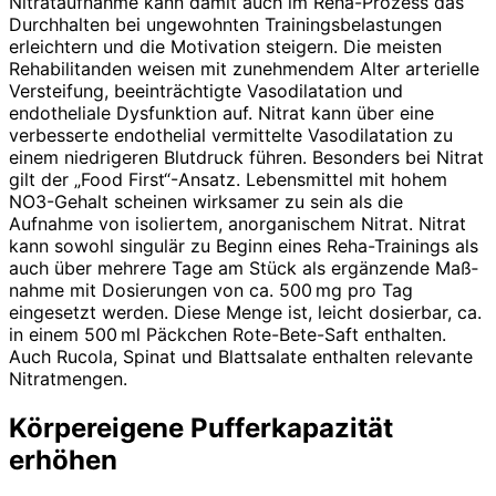
Nitrataufnahme kann damit auch im Reha-Prozess das
Durchhalten bei ungewohnten Trainingsbelastungen
erleichtern und die Motivation steigern. Die meisten
Rehabilitanden weisen mit zunehmendem Alter arterielle
Versteifung, beeinträchtigte Vasodilatation und
endotheliale Dysfunktion auf. Nitrat kann über eine
verbesserte endothelial vermittelte Vasodilatation zu
einem niedrigeren Blutdruck führen. Besonders bei Nitrat
gilt der „Food First“-Ansatz. Lebensmittel mit hohem
NO3-Gehalt scheinen wirksamer zu sein als die
Aufnahme von isoliertem, anorganischem Nitrat. Nitrat
kann sowohl singulär zu Beginn eines Reha-Trainings als
auch über mehrere Tage am Stück als ergänzende Maß­
nahme mit Dosierungen von ca. 500 mg pro Tag
eingesetzt werden. Diese Menge ist, leicht dosierbar, ca.
in einem 500 ml Päckchen Rote-Bete-Saft enthalten.
Auch Rucola, Spinat und Blattsalate enthalten relevante
Nitratmengen.
Körpereigene Pufferkapazität
erhöhen