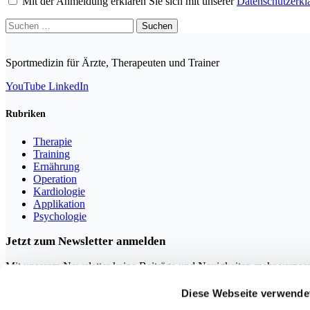
Mit der Anmeldung erklären Sie sich mit unserer
Datenschutzerkl
Suchen
nach:
Sportmedizin für Ärzte, Therapeuten und Trainer
YouTube
LinkedIn
Rubriken
Therapie
Training
Ernährung
Operation
Kardiologie
Applikation
Psychologie
Jetzt zum Newsletter anmelden
Mit unserem Newsletter keine Beiträge und Neuigkeiten mehr verpas
Diese Webseite verwende