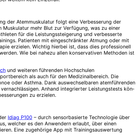
ung der Atemmuskulatur folgt eine Verbesserung der
en Muskulatur mehr Blut zur Verfügung, was zu einer
thleten für die Leistungssteigerung und verbesserte
ainings. Patienten mit eingeschränkter Atmung oder mit
e erzielen. Wichtig hierbei ist, dass dies professionell
erden. Wie bei nahezu allen konservativen Methoden ist
ich
und weiteren führenden Hochschulen
ortbereich als auch für den Medizinalbereich. Die
afapnoe oder Asthma. Dank auswechselbaren atemführenden
vernachlässigen. Anhand integrierter Leistungstests kön­
besserungen zu erzielen.
 der
Idiag P100
– durch sensorbasierte Technologie über
odus, welcher es den Anwendern erlaubt, über einen
nieren. Eine zugehörige App mit Trainingsauswertung