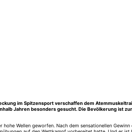
deckung im Spitzensport verschaffen dem Atemmuskeltra
b Jahren besonders gesucht. Die Bevölkerung ist zurzeit
r hohe Wellen geworfen. Nach dem sensationellen Gewinn de
emübungen auf den Wettkampf vorbereitet hatte. Und er ist b