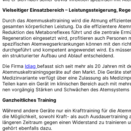
Vielseitiger Einsatzbereich – Leistungssteigerung, Reg
Durch das Atemmuskeltraining wird die Atmung effiziente
gesamten körperlichen Leistung. Da die effizientere Atem
Reduktion des Metaboreflexes führt und die zentrale Erm
Regeneration eingesetzt wird, profitieren auch Personen 
spezifischen Atemwegserkrankungen können mit den richtige
durchgeführt und kompetent angewendet wird. Es müssen 
ein strukturierter Aufbau und Ablauf entscheidend.
Die Firma
Idiag
befasst sich seit mehr als 20 Jahren mit 
Atemmuskeltrainingsgeräte auf den Markt. Die Geräte steh
Medizinvariante verfügt über eine Zulassung als Medizin
Teilen kann ein Gerät im klinischen Bereich auch mit meh
nen vorgängig Stärken und Schwächen des Atemsystems er
Ganzheitliches Training
Während andere Geräte nur ein Krafttraining für die Atem
die Möglichkeit, sowohl Kraft- als auch Ausdauertraining 
längeren Zeitraum gegen einen Widerstand zu trainieren 
gehört ebenfalls dazu.