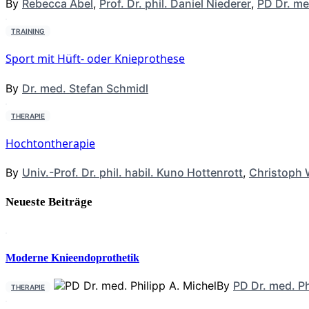
By
Rebecca Abel
,
Prof. Dr. phil. Daniel Niederer
,
PD Dr. me
TRAINING
Sport mit Hüft- oder Knieprothese
By
Dr. med. Stefan Schmidl
THERAPIE
Hochtontherapie
By
Univ.-Prof. Dr. phil. habil. Kuno Hottenrott
,
Christoph 
Neueste Beiträge
Moderne Knieendoprothetik
By
PD Dr. med. Ph
THERAPIE