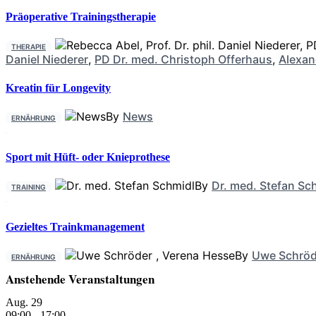
Präoperative Trainingstherapie
THERAPIE
Daniel Niederer
,
PD Dr. med. Christoph Offerhaus
,
Alexan
Kreatin für Longevity
By
News
ERNÄHRUNG
Sport mit Hüft- oder Knieprothese
By
Dr. med. Stefan Sc
TRAINING
Gezieltes Trainkmanagement
By
Uwe Schröd
ERNÄHRUNG
Anstehende Veranstaltungen
Aug.
29
09:00
-
17:00