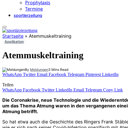
Prophylaxis
Termine
sportlerzeitung
Startseite
»
Atemmuskeltraining
Applikation
Atemmuskeltraining
By
Meldungen
3 Mins Read
WhatsApp
Twitter
Email
Facebook
Telegram
Pinterest
LinkedIn
Teilen
WhatsApp
Facebook
Twitter
LinkedIn
Email
Telegram
Copy Link
Die Coronakrise, neue Technologie und die Wiederent
um das Thema Atmung waren in den vergangenen eineinhal
Atmung betrifft.
So hat etwa auch die Geschichte des Ringers Frank Stäble
wie er sich nach seiner Covid-Infektion spezifisch mit At