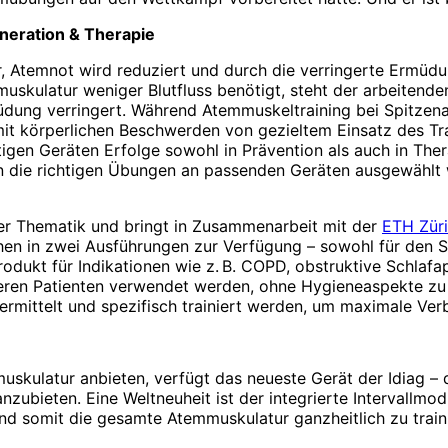
eneration & Therapie
r, Atemnot wird reduziert und durch die verringerte Ermüd
muskulatur weniger Blutfluss benötigt, steht der arbeitend
üdung verringert. Während Atemmuskeltraining bei Spitzena
mit körperlichen Beschwerden von gezieltem Einsatz des Tr
n Geräten Erfolge sowohl in Prävention als auch in Therapi
die richtigen Übungen an passenden Geräten ausgewählt w
der Thematik und bringt in Zusammenarbeit mit der
ETH Zür
en in zwei Ausführungen zur Verfügung – sowohl für den Sp
produkt für Indikationen wie z. B. COPD, obstruktive Schl
reren Patienten verwendet werden, ohne Hygieneaspekte zu 
mittelt und spezifisch trainiert werden, um maximale Ver
muskulatur anbieten, verfügt das neueste Gerät der Idiag –
anzubieten. Eine Weltneuheit ist der integrierte Intervallm
und somit die gesamte Atemmuskulatur ganzheitlich zu trai