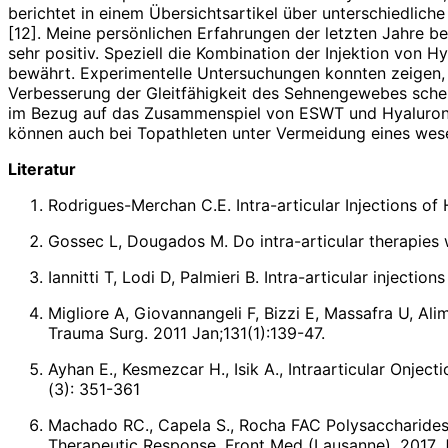
berichtet in einem Übersichtsartikel über unterschiedlich
[12]. Meine persönlichen Erfahrungen der letzten Jahre bez
sehr positiv. Speziell die Kombination der Injektion von H
bewährt. Experimentelle Untersuchungen konnten zeigen, 
Verbesserung der Gleitfähigkeit des Sehnengewebes sche
im Bezug auf das Zusammenspiel von ESWT und Hyaluronsä
können auch bei Topathleten unter Vermeidung eines wesen
Literatur
Rodrigues-Merchan C.E. Intra-articular Injections of
Gossec L, Dougados M. Do intra-articular therapies 
Iannitti T, Lodi D, Palmieri B. Intra-articular injectio
Migliore A, Giovannangeli F, Bizzi E, Massafra U, Al
Trauma Surg. 2011 Jan;131(1):139-47.
Ayhan E., Kesmezcar H., Isik A., Intraarticular Onject
(3): 351-361
Machado RC., Capela S., Rocha FAC Polysaccharides
Therapeutic Response. Front Med (Lausanne). 2017 J