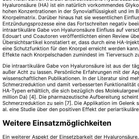
Hyaluronsäure (HA) ist ein natürlich vorkommendes Glyko
hohen Konzentrationen in der Synovialflüssigkeit und im 
Knorpelmatrix. Darüber hinaus hat sie wesentlichen Einflus
Entzündungsprozesse eine das Fortschreiten negativ beein
intraartikuläre Gabe von Hyaluronsäure Einfluss auf vers
Edouart und Coautoren veröffentlichten einen Review über
Übersichtsartikel konstatiert er, dass durch eine HA-Inj
eine Schutzfunktion für den Knorpel erreicht werden kan
Effekte nach Knorpelschaden zumindest im Tierversuch zu
Die intraartikuläre Gabe von Hyaluronsäure ist aus der t
außer Acht zu lassen. Persönliche Erfahrungen mit der Ap
wissenschaftlichen Publikationen. In der Literatur sind me
Schmerzreduktion und damit verbesserten Funktionalität de
HA-Typen erhältlich, die sich bezüglich des Molekulargew
million Da) [4]. Die pharmazeutische Aufbereitung scheint
Schmerzreduktion zu sein [7]. Die Applikation im Gelenk s
al. eine Studie über den positiven Effekt der periartikul
Weitere Einsatzmöglichkeiten
Ein weiterer Aspekt der Einsetzbarkeit der Hyaluronsäure,