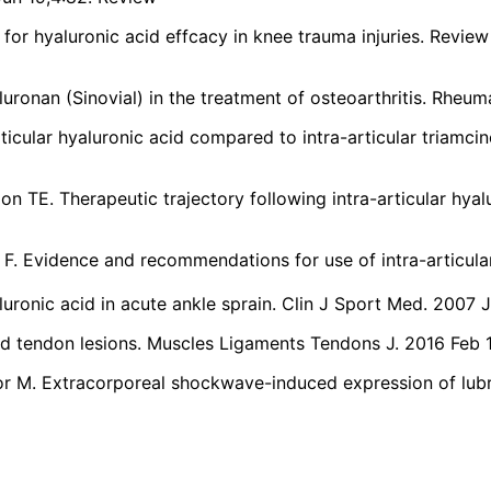
for hyaluronic acid effcacy in knee trauma injuries. Review
aluronan (Sinovial) in the treatment of osteoarthritis. Rheum
ticular hyaluronic acid compared to intra-articular triamci
TE. Therapeutic trajectory following intra-articular hyalur
 Evidence and recommendations for use of intra-articular 
aluronic acid in acute ankle sprain. Clin J Sport Med. 2007 J
nd tendon lesions. Muscles Ligaments Tendons J. 2016 Feb 
 M. Extracorporeal shockwave-induced expression of lubric