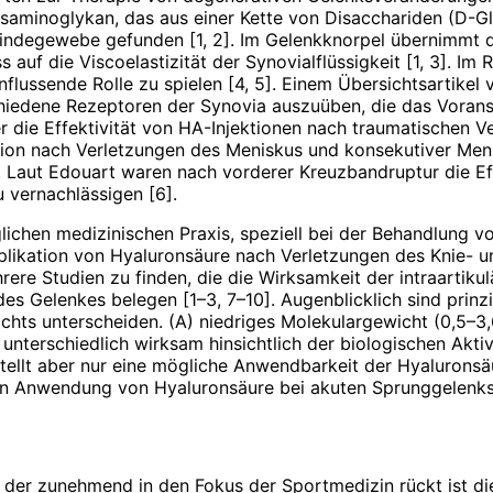
saminoglykan, das aus einer Kette von Disacchariden (D-Gl
Bindegewebe gefunden [1, 2]. Im Gelenkknorpel übernimmt d
s auf die Viscoelastizität der Synovialflüssigkeit [1, 3]. 
flussende Rolle zu spielen [4, 5]. Einem Übersichtsartike
chiedene Rezeptoren der Synovia auszuüben, die das Voransc
 die Effektivität von HA-Injektionen nach traumatischen V
ektion nach Verletzungen des Meniskus und konsekutiver Men
n. Laut Edouart waren nach vorderer Kreuzbandruptur die E
 vernachlässigen [6].
äglichen medizinischen Praxis, speziell bei der Behandlung
plikation von Hyaluronsäure nach Verletzungen des Knie- u
hrere Studien zu finden, die die Wirksamkeit der intraartik
s Gelenkes belegen [1–3, 7–10]. Augenblicklich sind prinzi
ichts unterscheiden. (A) niedriges Molekulargewicht (0,5–3
 unterschiedlich wirksam hinsichtlich der biologischen Akti
tellt aber nur eine mögliche Anwendbarkeit der Hyaluronsäur
ären Anwendung von Hyaluronsäure bei akuten Sprunggelenksd
 der zunehmend in den Fokus der Sportmedizin rückt ist die