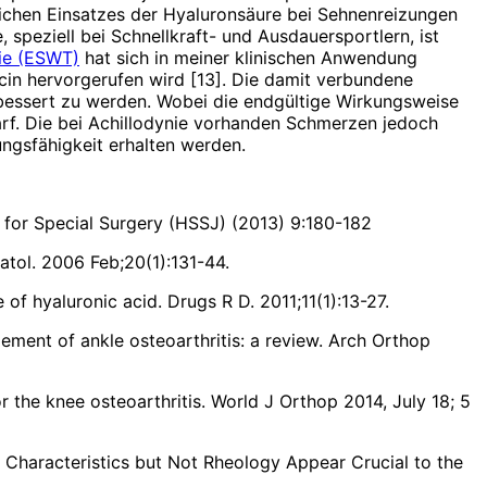
greichen Einsatzes der Hyaluronsäure bei Sehnenreizungen
, speziell bei Schnellkraft- und Ausdauersportlern, ist
ie (ESWT)
hat sich in meiner klinischen Anwendung
in hervorgerufen wird [13]. Die damit verbundene
bessert zu werden. Wobei die endgültige Wirkungsweise
f. Die bei Achillodynie vorhanden Schmerzen jedoch
ungsfähigkeit erhalten werden.
l for Special Surgery (HSSJ) (2013) 9:180-182
atol. 2006 Feb;20(1):131-44.
se of hyaluronic acid. Drugs R D. 2011;11(1):13-27.
gement of ankle osteoarthritis: a review. Arch Orthop
for the knee osteoarthritis. World J Orthop 2014, July 18; 5
haracteristics but Not Rheology Appear Crucial to the