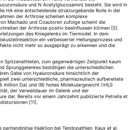
ucuronsäure und N Acetylglucosamin) besteht. Sie wird in
ie HA eine entscheidende strukturgebende Rolle in der
Im Rahmen der Arthrose scheinen komplexe
l von Machado und Coautoren zufolge scheint die
hreiten der Arthrose positiv beeinflussen können [5].
erletzungen des Kniegelenks im Tiermodel. In dem
iskusteilresektion ein verbesserter Heilungsprozess und
ffekte nicht mehr so ausgeprägt zu erkennen und die
 von Spitzenathleten, zum gegenwärtigen Zeitpunkt kaum
nd Sprunggelenkes bestätigen die unterschiedlichen
ulären Gabe von Hyaluronsäure hinsichtlich der
piell zwei unterschiedliche, pharmazeutisch aufbereitete
,6 million Da) und (B) hohes Molekulargewicht (≥6,0
vität, der Verweildauer im Gelenk und der
e dar. Bereits vor einem Jahrzehnt publizierte Petrella et
istorsionen [11].
 peritendinöse Injektion bei Tendopathien. Kaux et al.