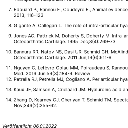
Edouard P., Rannou F., Coudeyre E., Animal evidence 
2013, 116-123
Gigante A, Callegari L. The role of intra-articular hy
Jones AC, Pattrick M, Doherty S, Doherty M. Intra-ar
Osteoarthritis Cartilage. 1995 Dec;3(4):269-73.
Bannuru RR, Natov NS, Dasi UR, Schmid CH, McAlindon 
Osteoarthritis Cartilage. 2011 Jun;19(6):611-9.
Nguyen C, Lefèvre-Colau MM, Poiraudeau S, Rannou F.
Med. 2016 Jun;59(3):184-9. Review
Petrella RJ, Petrella MJ, Cogliano A. Periarticular hy
Kaux JF, Samson A, Crielaard JM. Hyaluronic acid a
Zhang D, Kearney CJ, Cheriyan T, Schmid TM, Spector
Nov;346(2):255-62.
Veröffentlicht 06.01.2022