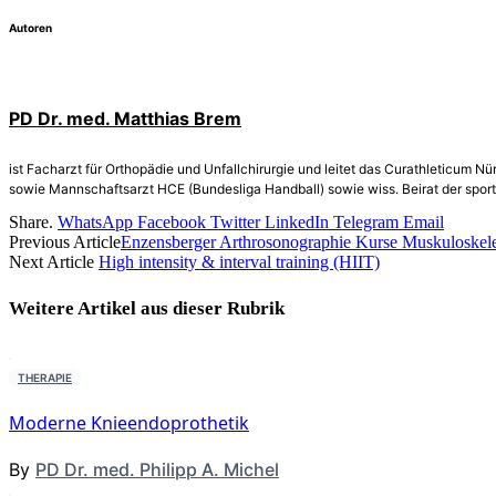
Autoren
PD Dr. med. Matthias Brem
ist Facharzt für Orthopädie und Unfallchirurgie und leitet das Curathleticum 
sowie Mannschaftsarzt HCE (Bundesliga Handball) sowie wiss. Beirat der sport
Share.
WhatsApp
Facebook
Twitter
LinkedIn
Telegram
Email
Previous Article
Enzensberger Arthrosonographie Kurse Muskuloskel
Next Article
High intensity & interval training (HIIT)
Weitere Artikel aus dieser
Rubrik
THERAPIE
Moderne Knieendoprothetik
By
PD Dr. med. Philipp A. Michel