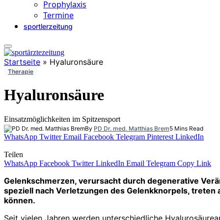
Prophylaxis
Termine
sportlerzeitung
Startseite
»
Hyaluronsäure
Therapie
Hyaluronsäure
Einsatzmöglichkeiten im Spitzensport
By
PD Dr. med. Matthias Brem
5 Mins Read
WhatsApp
Twitter
Email
Facebook
Telegram
Pinterest
LinkedIn
Teilen
WhatsApp
Facebook
Twitter
LinkedIn
Email
Telegram
Copy Link
Gelenkschmerzen, verursacht durch degenerative Veränd
speziell nach Verletzungen des Gelenkknorpels, treten 
können.
Seit vielen Jahren werden unterschiedliche Hyalurosäurea