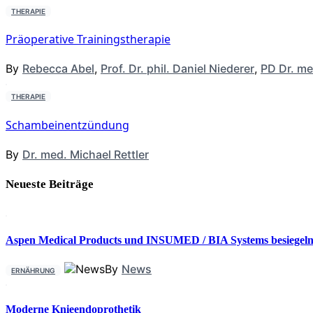
THERAPIE
Präoperative Trainingstherapie
By
Rebecca Abel
,
Prof. Dr. phil. Daniel Niederer
,
PD Dr. me
THERAPIE
Schambeinentzündung
By
Dr. med. Michael Rettler
Neueste Beiträge
Aspen Medical Products und INSUMED / BIA Systems besiegeln 
By
News
ERNÄHRUNG
Moderne Knieendoprothetik