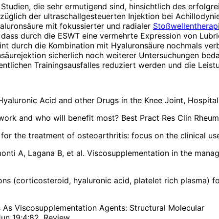
e Studien, die sehr ermutigend sind, hinsichtlich des erfol
üglich der ultraschallgesteuerten Injektion bei Achillodynie
yaluronsäure mit fokussierter und radialer
Stoßwellentherap
dass durch die ESWT eine vermehrte Expression von Lubric
int durch die Kombination mit Hyaluronsäure nochmals ver
urejektion sicherlich noch weiterer Untersuchungen bedar
tlichen Trainingsausfalles reduziert werden und die Leist
 Hyaluronic Acid and other Drugs in the Knee Joint, Hospita
work and who will benefit most? Best Pract Res Clin Rheum
ns for the treatment of osteoarthritis: focus on the clinical u
imonti A, Lagana B, et al. Viscosupplementation in the mana
ions (corticosteroid, hyaluronic acid, platelet rich plasma) 
 As Viscosupplementation Agents: Structural Molecular C
un 19;4:82. Review