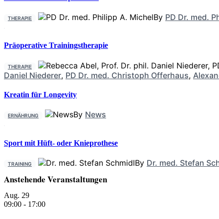
By
PD Dr. med. Ph
THERAPIE
Präoperative Trainingstherapie
THERAPIE
Daniel Niederer
,
PD Dr. med. Christoph Offerhaus
,
Alexan
Kreatin für Longevity
By
News
ERNÄHRUNG
Sport mit Hüft- oder Knieprothese
By
Dr. med. Stefan Sc
TRAINING
Anstehende Veranstaltungen
Aug.
29
09:00
-
17:00