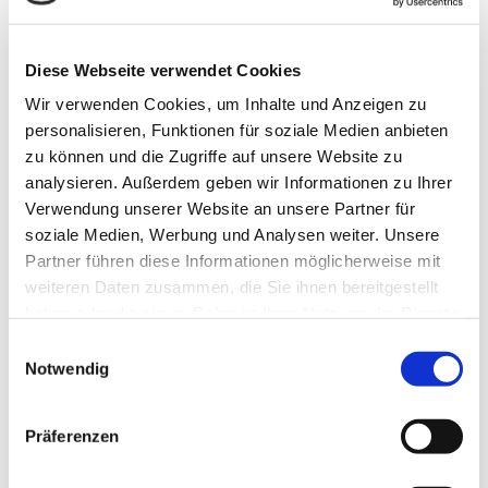
Mehr
Zum proxomed Shop
Diese Webseite verwendet Cookies
Wir verwenden Cookies, um Inhalte und Anzeigen zu
personalisieren, Funktionen für soziale Medien anbieten
zu können und die Zugriffe auf unsere Website zu
analysieren. Außerdem geben wir Informationen zu Ihrer
Verwendung unserer Website an unsere Partner für
Kontakt
soziale Medien, Werbung und Analysen weiter. Unsere
Partner führen diese Informationen möglicherweise mit
Michael Faßbender
Leiter Consulting und Vertrieb Deutschland
weiteren Daten zusammen, die Sie ihnen bereitgestellt
haben oder die sie im Rahmen Ihrer Nutzung der Dienste
consulting_marketing@proxomed.com
gesammelt haben.
www.proxomed.com
Einwilligungsauswahl
+49 6023 9168-0
Notwendig
Präferenzen
Daimlerstr. 6, 63755 Alzenau
Fortbildungen und News