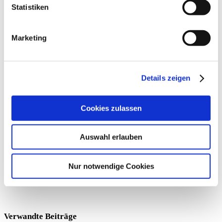
Statistiken
Unsere aktuellen Fortbildungen
»
Ärztefortbildungen
: Zertifiziert für eine hohe
Marketing
Versorgungssicherheit
»
Ausbildung zum Gesundheitsberater & Patienten-Manager
:
Nahhaltiger Mehrwert für Ihre Einrichtung
Details zeigen
»
KGG/T-RENA Fortbildungen
: Qualifikation über
Präsenz-/Onlineveranstaltung
Cookies zulassen
»
Isokinetik-Fortbildung
: Anwenderbezogen und praxisorientiert
News
Auswahl erlauben
»
proxomed Gesundheitstage
: Moderne Trainingstherapie in
Neurologie und Orthopädie
Nur notwendige Cookies
Verwandte Beiträge