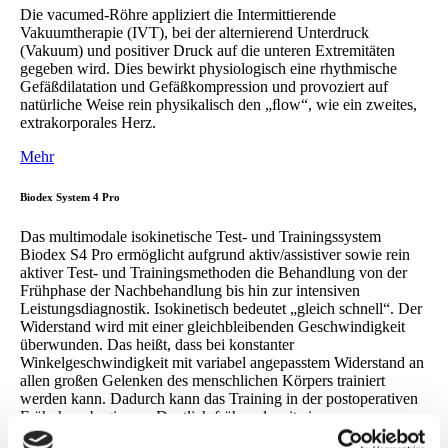
Die vacumed-Röhre appliziert die Intermittierende
Vakuumtherapie (IVT), bei der alternierend Unterdruck
(Vakuum) und positiver Druck auf die unteren Extremitäten
gegeben wird. Dies bewirkt physiologisch eine rhythmische
Gefäßdilatation und Gefäßkompression und provoziert auf
natürliche Weise rein physikalisch den „ﬂow“, wie ein zweites,
extrakorporales Herz.
Mehr
Biodex System 4 Pro
Das multimodale isokinetische Test- und Trainingssystem
Biodex S4 Pro ermöglicht aufgrund aktiv/assistiver sowie rein
aktiver Test- und Trainingsmethoden die Behandlung von der
Frühphase der Nachbehandlung bis hin zur intensiven
Leistungsdiagnostik. Isokinetisch bedeutet „gleich schnell“. Der
Widerstand wird mit einer gleichbleibenden Geschwindigkeit
überwunden. Das heißt, dass bei konstanter
Winkelgeschwindigkeit mit variabel angepasstem Widerstand an
allen großen Gelenken des menschlichen Körpers trainiert
werden kann. Dadurch kann das Training in der postoperativen
Frühphase beginnen. Deutlich früher als mit einem
konventionellen Trainingsgerät.