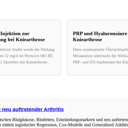
Injektion zur
PRP und Hyaluronsäure 
ung bei Kniearthrose
Kniearthrose
pektiven Studie wurde die Wirkung
Diese systematische Übersichtsarb
igen 32 mg/4 ml Hymovis MO.RE.
Metaanalyse untersucht die Wirks
31 Sportlern mit Kniearthrose...
PRP- und HA-Injektionen bei Kni
Insgesamt wurden 18 randomisiert
Studien...
neu auftretender Arthritis
schen Blutglukose, Blutfetten, Entzündungsmarkern und neu auftretender
mittels logistischer Regression, Cox-Modelle und Generalized Additi