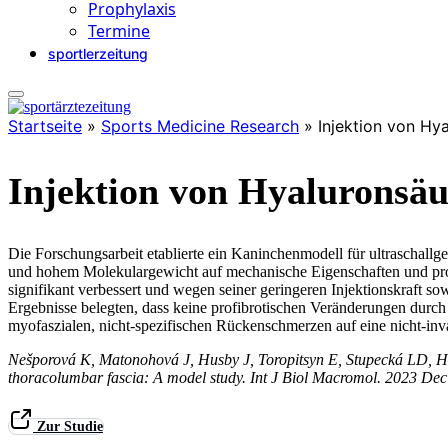
Prophylaxis
Termine
sportlerzeitung
Startseite
»
Sports Medicine Research
»
Injektion von Hy
Injektion von Hyaluronsäu
Die Forschungsarbeit etablierte ein Kaninchenmodell für ultraschallg
und hohem Molekulargewicht auf mechanische Eigenschaften und profi
signifikant verbessert und wegen seiner geringeren Injektionskraft s
Ergebnisse belegten, dass keine profibrotischen Veränderungen durch 
myofaszialen, nicht-spezifischen Rückenschmerzen auf eine nicht-invas
Nešporová K, Matonohová J, Husby J, Toropitsyn E, Stupecká LD, Hu
thoracolumbar fascia: A model study. Int J Biol Macromol. 2023 D
Zur Studie