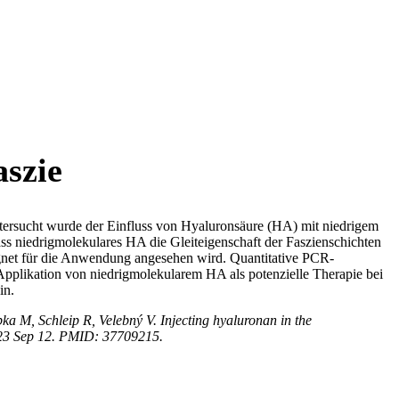
aszie
 Untersucht wurde der Einfluss von Hyaluronsäure (HA) mit niedrigem
s niedrigmolekulares HA die Gleiteigenschaft der Faszienschichten
eeignet für die Anwendung angesehen wird. Quantitative PCR-
 Applikation von niedrigmolekularem HA als potenzielle Therapie bei
in.
 M, Schleip R, Velebný V. Injecting hyaluronan in the
023 Sep 12. PMID: 37709215.