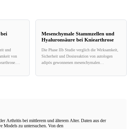
bei
Mesenchymale Stammzellen und
Hyaluronsäure bei Kniearthrose
eit und
Die Phase IIb Studie verglich die Wirksamkeit,
amkeit von
Sicherheit und Dosisreaktion von autologen
earthrose.
adipös gewonnenen mesenchymalen
e kontrollierte
Stammzellen (AdMSC) gegen Hyaluronsäure
(HA)...
 Arthritis bei mittlerem und älterem Alter. Daten aus der
ve Models zu untersuchen. Von den