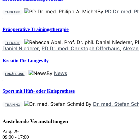
By
PD Dr. med. Ph
THERAPIE
Präoperative Trainingstherapie
THERAPIE
Daniel Niederer
,
PD Dr. med. Christoph Offerhaus
,
Alexan
Kreatin für Longevity
By
News
ERNÄHRUNG
Sport mit Hüft- oder Knieprothese
By
Dr. med. Stefan Sc
TRAINING
Anstehende Veranstaltungen
Aug.
29
09:00
-
17:00