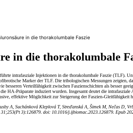
aluronsäure in die thorakolumbale Faszie
re in die thorakolumbale F
eführte intrafasziale Injektionen in die thorakolumbale Faszie (TLF).
brotische Marker der TLF. Die tribologischen Messungen zeigten, das
owie besseren Verteilfähigkeit zwischen Faszienschichten als besser g
die HA-Präparate induziert wurden. Insgesamt deutet die intrafasziale
ive, effektive Möglichkeit zur Steigerung der Faszien-Gleitfähigkeit h
sby A, Suchánková Kleplová T, Streďanská A, Šimek M, Nečas D, Vrbka
ec 31;253(Pt 3):126879. doi: 10.1016/j.ijbiomac.2023.126879. Epub 2