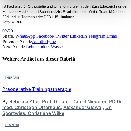
ist Facharzt für Orthopädie und Unfallchirurgie mit den Zusatzbezeichnungen
Manuelle Medizin und Sportmedizin. Er arbeitet beim Ortho Team München
Süd und ist Teamarzt der DFB U15-Junioren.
Foto: © DFB
02/20
Share.
WhatsApp
Facebook
Twitter
LinkedIn
Telegram
Email
Previous Article
Achillodynie
Next Article
Lebensmittel Wasser
Weitere Artikel aus dieser
Rubrik
THERAPIE
Präoperative Trainingstherapie
By
Rebecca Abel
,
Prof. Dr. phil. Daniel Niederer
,
PD Dr.
med. Christoph Offerhaus
,
Alexander Glowa
,
Dr.
Sportwiss. Christiane Wilke
TRAINING