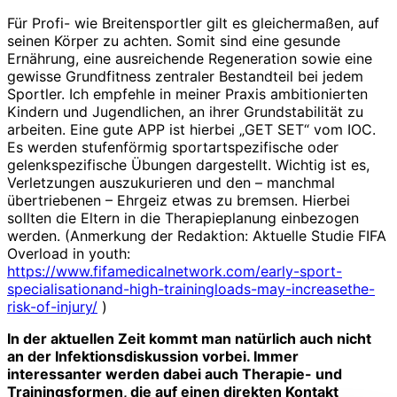
Für Profi- wie Breitensportler gilt es gleichermaßen, auf
seinen Körper zu achten. Somit sind eine gesunde
Ernährung, eine ausreichende Regeneration sowie eine
gewisse Grundfitness zentraler Bestandteil bei jedem
Sportler. Ich empfehle in meiner Praxis ambitionierten
Kindern und Jugendlichen, an ihrer Grundstabilität zu
arbeiten. Eine gute APP ist hierbei „GET SET“ vom IOC.
Es werden stufenförmig sportartspezifische oder
gelenkspezifische Übungen dargestellt. Wichtig ist es,
Verletzungen auszukurieren und den – manchmal
übertriebenen – Ehrgeiz etwas zu bremsen. Hierbei
sollten die Eltern in die Therapieplanung einbezogen
werden. (Anmerkung der Redaktion: Aktuelle Studie FIFA
Overload in youth:
https://www.fifamedicalnetwork.com/early-sport-
specialisationand-high-trainingloads-may-increasethe-
risk-of-injury/
)
In der aktuellen Zeit kommt man natürlich auch nicht
an der Infektionsdiskussion vorbei. Immer
interessanter werden dabei auch Therapie- und
Trainingsformen, die auf einen direkten Kontakt