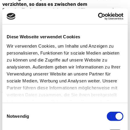
verzichten, so dass es zwischen dem
Sportler/Patienten und dem Arzt / Therapeuten /
Trainer zu keinem Körperkontakt kommt. Haben Sie
damit Erfahrung und wie sehen Sie die Entwicklung in
diesem Bereich?
Diese Webseite verwendet Cookies
Grundsätzlich ist eine multimodale Therapie und
Trainingsgestaltung sinnvoll. Bei der Betreuung im
Wir verwenden Cookies, um Inhalte und Anzeigen zu
orthopädischen Bereich wird es immer zu Kontakt
personalisieren, Funktionen für soziale Medien anbieten
zwischen dem Sportler bzw. Patienten und dem Arzt,
zu können und die Zugriffe auf unsere Website zu
Therapeuten oder Trainer kommen. Eine sehr gute
Option, einen ausreichenden Abstand zwischen dem
analysieren. Außerdem geben wir Informationen zu Ihrer
Therapeuten und dem Trainierendem zu gewährleisten,
Verwendung unserer Website an unsere Partner für
ist aber z.B. die Neurac Therapie mit seiner
soziale Medien, Werbung und Analysen weiter. Unsere
neuromuskulären Stimulation. Grundvoraussetzung
Partner führen diese Informationen möglicherweise mit
jeglicher Therapieform ist die Einhaltung der
weiteren Daten zusammen, die Sie ihnen bereitgestellt
hygienischen Standards.
haben oder die sie im Rahmen Ihrer Nutzung der Dienste
Können Sie uns kurz erläutern, wie Sie die Neurac-
gesammelt haben.
Einwilligungsauswahl
Therapie als Teil des Behandlungsspektrums
Notwendig
anwenden?
Die Neurac-Therapie setze ich vor allem bei