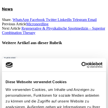
News
Share.
WhatsApp
Facebook
Twitter
LinkedIn
Telegram
Email
Previous Article
Microneedling
Next Article
Regenerative & Physikalische Sportmedizin – Superior
Combination Therapy
Weitere Artikel aus dieser
Rubrik
THERAPIE
Präoperative Trainingstherapie
By
Rebecca Abel
,
Prof. Dr. phil. Daniel Niederer
,
PD Dr.
Diese Webseite verwendet Cookies
med. Christoph Offerhaus
,
Alexander Glowa
,
Dr.
Sportwiss. Christiane Wilke
Wir verwenden Cookies, um Inhalte und Anzeigen zu
personalisieren, Funktionen für soziale Medien anbieten
TRAINING
zu können und die Zugriffe auf unsere Website zu
Sport mit Hüft- oder Knieprothese
analysieren. Außerdem geben wir Informationen zu Ihrer