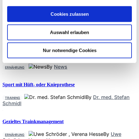
THERAPIE
Cookies zulassen
By
Rebecca Abel
,
Prof. Dr. phil. Daniel Niederer
,
PD Dr.
Auswahl erlauben
med. Christoph Offerhaus
,
Alexander Glowa
,
Dr.
Sportwiss. Christiane Wilke
Nur notwendige Cookies
Kreatin für Longevity
By
News
ERNÄHRUNG
Sport mit Hüft- oder Knieprothese
By
Dr. med. Stefan
TRAINING
Schmidl
Gezieltes Trainkmanagement
By
Uwe
ERNÄHRUNG