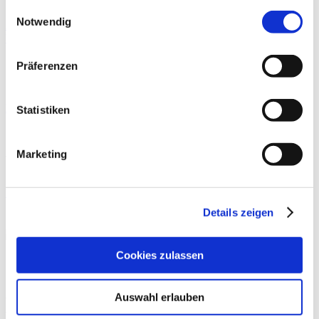
gesammelt haben.
Einwilligungsauswahl
Notwendig
Aspen Medical Products und INSUMED / BIA Systems
besiegeln Vertriebspartnerschaft
Präferenzen
By
News
ERNÄHRUNG
Moderne Knieendoprothetik
Statistiken
By
PD Dr. med.
THERAPIE
Philipp A. Michel
Marketing
Präoperative Trainingstherapie
Details zeigen
THERAPIE
Cookies zulassen
By
Rebecca Abel
,
Prof. Dr. phil. Daniel Niederer
,
PD Dr.
med. Christoph Offerhaus
,
Alexander Glowa
,
Dr.
Auswahl erlauben
Sportwiss. Christiane Wilke