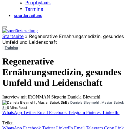
Prophylaxis
Termine
sportlerzeitung
Startseite
»
Regenerative Ernährungsmedizin, gesundes
Umfeld und Leidenschaft
Training
Regenerative
Ernährungsmedizin, gesundes
Umfeld und Leidenschaft
Interview mit IRONMAN Siegerin Daniela Bleymehl
By
Daniela Bleymehl
,
Masiar Sabok
Sir
8 Mins Read
WhatsApp
Twitter
Email
Facebook
Telegram
Pinterest
LinkedIn
Teilen
WhatsApp
Facebook
Twitter
LinkedIn
Email
Telegram
Copy Link