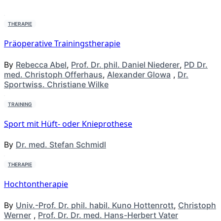
THERAPIE
Präoperative Trainingstherapie
By
Rebecca Abel
,
Prof. Dr. phil. Daniel Niederer
,
PD Dr.
med. Christoph Offerhaus
,
Alexander Glowa
,
Dr.
Sportwiss. Christiane Wilke
TRAINING
Sport mit Hüft- oder Knieprothese
By
Dr. med. Stefan Schmidl
THERAPIE
Hochtontherapie
By
Univ.-Prof. Dr. phil. habil. Kuno Hottenrott
,
Christoph
Werner
,
Prof. Dr. Dr. med. Hans-Herbert Vater