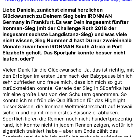
Liebe Daniela, zunächst einmal herzlichen
Glückwunsch zu Deinem Sieg beim IRONMAN
Germany in Frankfurt. Es war Dein insgesamt fünfter
Ironman-Sieg (mit der Challenge Roth 2018 der
insgesamt sechste Langdistanz-Sieg) und was viele
nicht wissen, Sieg Nummer 4 hast Du nur zweieinhalb
Monate zuvor beim IRONMAN South Africa in Port
Elizabeth geholt. Das Sportjahr könnte besser nicht
laufen, oder?
Vielen Dank für die Glückwünsche! Ja, das ist richtig, mit
den Erfolgen im ersten Jahr nach der Babypause bin ich
sehr zufrieden und freue mich, dass ich mich so gut
zurückmelden konnte. Gerade der Sieg in Südafrika hat
mir eine große Last von den Schultern genommen. So
konnte ich mir früh die Qualifikation für das Highlight
dieser Saison, die Ironman Weltmeisterschaft auf Hawaii,
sichern und damit mein erstes Saisonziel abhaken.
Sportlich liefen die Rennen noch nicht hundertprozentig
rund, ich konnte nicht in jedem Rennen zeigen, wofür ich
eigentlich trainiert habe – aber am Ende zählt das
Ergebnis und da bin ich natürlich mehr als zufrieden mit