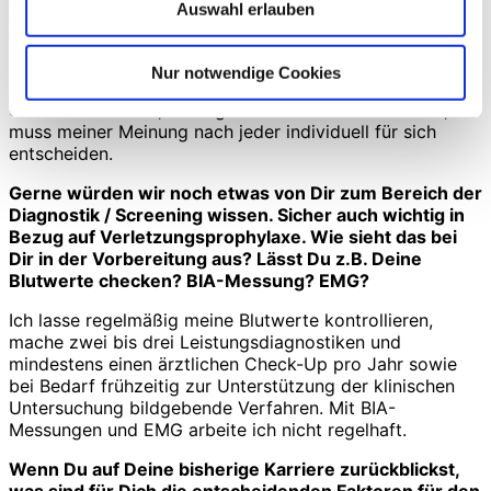
Auswahl erlauben
vertrauen. Das bedeutet, man sollte zwar über den
Tellerrand hinausschauen – gleichzeitig aber nicht zu viel
Energie darauf verschwenden, zu schauen, was andere
Nur notwendige Cookies
machen, sondern sich auf sich selbst konzentrieren… Ob
dies nun bedeutet, auf digitale Medien zu verzichten,
muss meiner Meinung nach jeder individuell für sich
entscheiden.
Gerne würden wir noch etwas von Dir zum Bereich der
Diagnostik / Screening wissen. Sicher auch wichtig in
Bezug auf Verletzungsprophylaxe. Wie sieht das bei
Dir in der Vorbereitung aus? Lässt Du z.B. Deine
Blutwerte checken? BIA-Messung? EMG?
Ich lasse regelmäßig meine Blutwerte kontrollieren,
mache zwei bis drei Leistungsdiagnostiken und
mindestens einen ärztlichen Check-Up pro Jahr sowie
bei Bedarf frühzeitig zur Unterstützung der klinischen
Untersuchung bildgebende Verfahren. Mit BIA-
Messungen und EMG arbeite ich nicht regelhaft.
Wenn Du auf Deine bisherige Karriere zurückblickst,
was sind für Dich die entscheidenden Faktoren für den