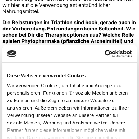
wir hier auf die Verwendung antientzündlicher
Nahrungsmittel.
Die Belastungen im Triathlon sind hoch, gerade auch in
der Vorbereitung. Entzündungen keine Seltenheit. Wie
sehen bei Dir die Therapieoptionen aus? Welche Rolle
spielen Phytopharmaka (pflanzliche Arzneimittel) und
entzündungshemmende Ernährung, wie Kurkumin,
Bromelain etc., um nur ein paar Beispiele zu nennen?
Gibt es verletzungsprophylaktische Maßnahmen in
Deiner Vorbereitung?
Diese Webseite verwendet Cookies
Als wichtigste verletzungsprophylaktische Maßnahme
würde ich immer zuerst meine Besuche bei Osteopath
Wir verwenden Cookies, um Inhalte und Anzeigen zu
und Physiotherapeut erwähnen, die ich sehr konsequent
personalisieren, Funktionen für soziale Medien anbieten
und regelmäßig einplane, auch ohne verletzt zu sein:
zu können und die Zugriffe auf unsere Website zu
Dysbalancen ausgleichen und vorbeugen, den
Bewegungsapparat immer wieder „gerade“ rücken – und
analysieren. Außerdem geben wir Informationen zu Ihrer
das mit fachkundiger Unterstützung – ist für mich die
Verwendung unserer Website an unsere Partner für
wichtigste Verletzungsprophylaxe.
soziale Medien, Werbung und Analysen weiter. Unsere
Partner führen diese Informationen möglicherweise mit
Was pflanzliche Nahrungsergänzungsmittel angeht, so
habe ich z.B. mit Kurkumin und Sauerkirschkonzentrat
weiteren Daten zusammen, die Sie ihnen bereitgestellt