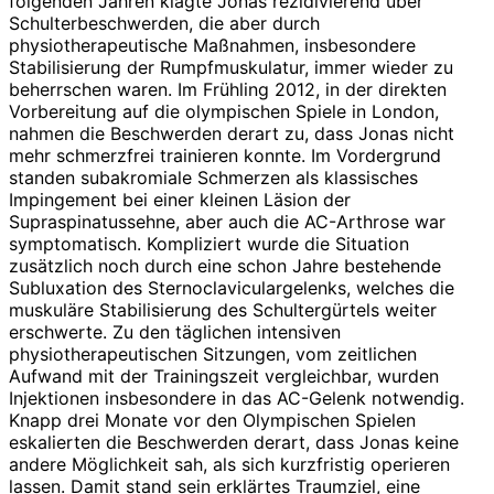
folgenden Jahren klagte Jonas rezidivierend über
Schulterbeschwerden, die aber durch
physiotherapeutische Maßnahmen, insbesondere
Stabilisierung der Rumpfmuskulatur, immer wieder zu
beherrschen waren. Im Frühling 2012, in der direkten
Vorbereitung auf die olympischen Spiele in London,
nahmen die Beschwerden derart zu, dass Jonas nicht
mehr schmerzfrei trainieren konnte. Im Vordergrund
standen subakromiale Schmerzen als klassisches
Impingement bei einer kleinen Läsion der
Supraspinatussehne, aber auch die AC-Arthrose war
symptomatisch. Kompliziert wurde die Situation
zusätzlich noch durch eine schon Jahre bestehende
Subluxation des Sternoclaviculargelenks, welches die
muskuläre Stabilisierung des Schultergürtels weiter
erschwerte. Zu den täglichen intensiven
physiotherapeutischen Sitzungen, vom zeitlichen
Aufwand mit der Trainingszeit vergleichbar, wurden
Injektionen insbesondere in das AC-Gelenk notwendig.
Knapp drei Monate vor den Olympischen Spielen
eskalierten die Beschwerden derart, dass Jonas keine
andere Möglichkeit sah, als sich kurzfristig operieren
lassen. Damit stand sein erklärtes Traumziel, eine