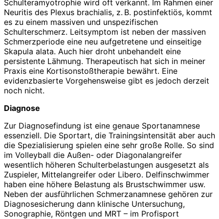
Schulteramyotrophie wird oft verkannt. Im Rahmen einer
Neuritis des Plexus brachialis, z. B. postinfektiös, kommt
es zu einem massiven und unspezifischen
Schulterschmerz. Leitsymptom ist neben der massiven
Schmerzperiode eine neu aufgetretene und einseitige
Skapula alata. Auch hier droht unbehandelt eine
persistente Lähmung. Therapeutisch hat sich in meiner
Praxis eine Kortisonstoßtherapie bewährt. Eine
evidenzbasierte Vorgehensweise gibt es jedoch derzeit
noch nicht.
Diagnose
Zur Diagnosefindung ist eine genaue Sportanamnese
essenziell. Die Sportart, die Trainingsintensität aber auch
die Spezialisierung spielen eine sehr große Rolle. So sind
im Volleyball die Außen- oder Diagonalangreifer
wesentlich höheren Schulterbelastungen ausgesetzt als
Zuspieler, Mittelangreifer oder Libero. Delfinschwimmer
haben eine höhere Belastung als Brustschwimmer usw.
Neben der ausführlichen Schmerzanamnese gehören zur
Diagnosesicherung dann klinische Untersuchung,
Sonographie, Röntgen und MRT – im Profisport