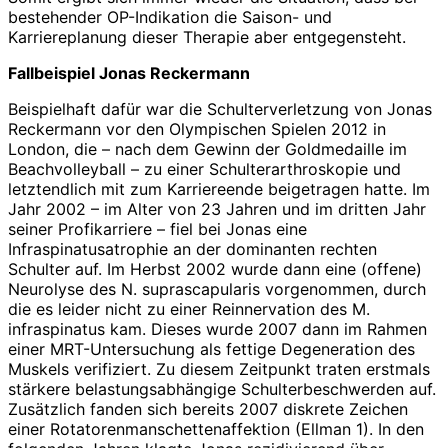
bestehender OP-Indikation die Saison- und
Karriereplanung dieser Therapie aber entgegensteht.
Fallbeispiel Jonas Reckermann
Beispielhaft dafür war die Schulterverletzung von Jonas
Reckermann vor den Olympischen Spielen 2012 in
London, die – nach dem Gewinn der Goldmedaille im
Beachvolleyball – zu einer Schulterarthroskopie und
letztendlich mit zum Karriereende beigetragen hatte. Im
Jahr 2002 – im Alter von 23 Jahren und im dritten Jahr
seiner Profikarriere – fiel bei Jonas eine
Infraspinatusatrophie an der dominanten rechten
Schulter auf. Im Herbst 2002 wurde dann eine (offene)
Neurolyse des N. suprascapularis vorgenommen, durch
die es leider nicht zu einer Reinnervation des M.
infraspinatus kam. Dieses wurde 2007 dann im Rahmen
einer MRT-­Untersuchung als fettige Degeneration des
Muskels verifiziert. Zu diesem Zeitpunkt traten erstmals
stärkere belastungsabhängige Schulterbeschwerden auf.
Zusätzlich fanden sich bereits 2007 diskrete Zeichen
einer Rotatorenmanschette­n­affektion (Ellman 1). In den