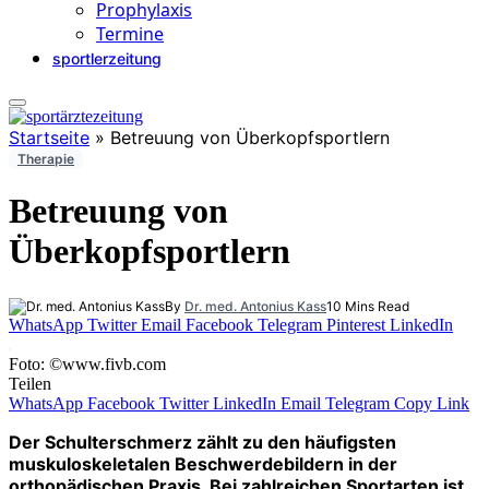
Prophylaxis
Termine
sportlerzeitung
Startseite
»
Betreuung von Überkopfsportlern
Therapie
Betreuung von
Überkopfsportlern
By
Dr. med. Antonius Kass
10 Mins Read
WhatsApp
Twitter
Email
Facebook
Telegram
Pinterest
LinkedIn
Foto: ©www.fivb.com
Teilen
WhatsApp
Facebook
Twitter
LinkedIn
Email
Telegram
Copy Link
Der Schulterschmerz zählt zu den häufigsten
muskuloskeletalen Beschwerdebildern in der
orthopädischen Praxis. Bei zahlreichen Sportarten ist