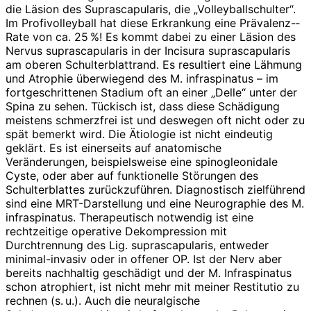
die Läsion des Suprascapularis, die „Volleyballschulter“.
Im Profivolleyball hat diese Erkrankung eine Prävalenz-­
Rate von ca. 25 %! Es kommt dabei zu einer Läsion des
Nervus suprascapularis in der Incisura suprascapularis
am oberen Schulterblattrand. Es resultiert eine Lähmung
und Atrophie überwiegend des M. infraspinatus – im
fortgeschrittenen Stadium oft an einer „Delle“ unter der
Spina zu sehen. Tückisch ist, dass diese Schädigung
meistens schmerzfrei ist und deswegen oft nicht oder zu
spät bemerkt wird. Die Ätiologie ist nicht eindeutig
geklärt. Es ist einerseits auf anatomische
Veränderungen, beispielsweise eine spinogleonidale
Cyste, oder aber auf funktionelle Störungen des
Schulterblattes zurückzuführen. Diagnostisch zielführend
sind eine MRT-Darstellung und eine Neurographie des M.
infraspinatus. Therapeutisch notwendig ist eine
rechtzeitige operative Dekompression mit
Durchtrennung des Lig. suprascapularis, entweder
minimal-invasiv oder in offener OP. Ist der Nerv aber
bereits nachhaltig geschädigt und der M. Infraspinatus
schon atrophiert, ist nicht mehr mit meiner Restitutio zu
rechnen (s. u.). Auch die neuralgische