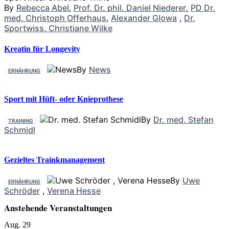
By
Rebecca Abel
,
Prof. Dr. phil. Daniel Niederer
,
PD Dr.
med. Christoph Offerhaus
,
Alexander Glowa
,
Dr.
Sportwiss. Christiane Wilke
Kreatin für Longevity
By
News
ERNÄHRUNG
Sport mit Hüft- oder Knieprothese
By
Dr. med. Stefan
TRAINING
Schmidl
Gezieltes Trainkmanagement
By
Uwe
ERNÄHRUNG
Schröder
,
Verena Hesse
Anstehende Veranstaltungen
Aug.
29