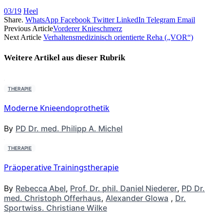
03/19
Heel
Share.
WhatsApp
Facebook
Twitter
LinkedIn
Telegram
Email
Previous Article
Vorderer Knieschmerz
Next Article
Verhaltensmedizinisch orientierte Reha („VOR“)
Weitere Artikel aus dieser
Rubrik
THERAPIE
Moderne Knieendoprothetik
By
PD Dr. med. Philipp A. Michel
THERAPIE
Präoperative Trainingstherapie
By
Rebecca Abel
,
Prof. Dr. phil. Daniel Niederer
,
PD Dr.
med. Christoph Offerhaus
,
Alexander Glowa
,
Dr.
Sportwiss. Christiane Wilke