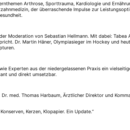
hemen Arthrose, Sporttrauma, Kardiologie und Ernährung. D
ahnmedizin, der überraschende Impulse zur Leistungsoptimie
esundheit.
er Moderation von Sebastian Hellmann. Mit dabei: Tabea Al
richt. Dr. Martin Häner, Olympiasieger im Hockey und heu
pturen.
ie Experten aus der niedergelassenen Praxis ein vielseit
vant und direkt umsetzbar.
t Dr. med. Thomas Harbaum, Ärztlicher Direktor und Kom
Konserven, Kerzen, Klopapier. Ein Update.“