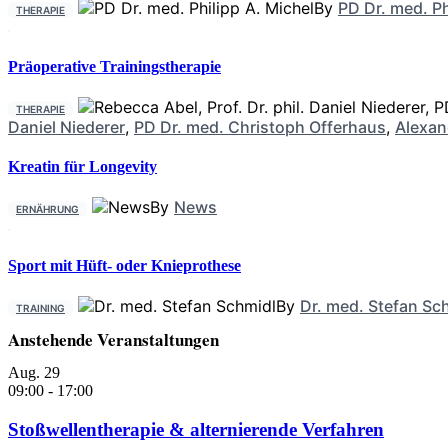
By
PD Dr. med. Ph
THERAPIE
Präoperative Trainingstherapie
THERAPIE
Daniel Niederer
,
PD Dr. med. Christoph Offerhaus
,
Alexan
Kreatin für Longevity
By
News
ERNÄHRUNG
Sport mit Hüft- oder Knieprothese
By
Dr. med. Stefan Sc
TRAINING
Anstehende Veranstaltungen
Aug.
29
09:00
-
17:00
Stoßwellentherapie & alternierende Verfahren