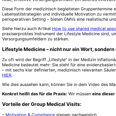
Diese Form der medizinisch begleiteten Gruppentermine er
Lebensstilstrategien und individuelle Motivation zu vermi
perioperativen Setting – bieten GMVs eine realistische u
Siehe hierzu auch Artikel
How to use shared medical appo
praxiserprobtes Instrument der Lifestyle Medicine sind, 
Versorgungsumfeldern zu stärken.
Lifestyle Medicine – nicht nur ein Wort, sonder
Zu oft wird der Begriff „Lifestyle“ in der Medizin inflatio
Medicine bedeutet mehr: Sie steht für eine evidenzbasierte
– mit sechs klar definierten, medizinisch relevanten Säu
HIER
.
Wie dies aussehen kann, können Sie in dem Video des Ma
Konkret heißt das für die Praxis:
Wir müssen
eine dieser
Vorteile der Group Medical Visits:
–
Motivation & Compliance
steigen nachweislich