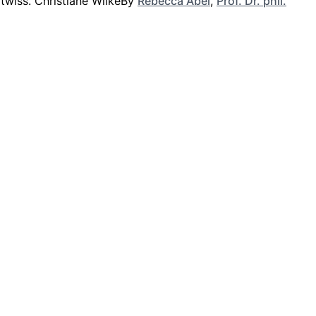
By
Rebecca Abel
,
Prof. Dr. phil.