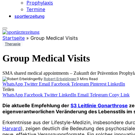
Prophylaxis
Termine
sportlerzeitung
Startseite
»
Group Medical Visits
Therapie
Group Medical Visits
SMA shared medical appointments – Zukunft der Prävention Prophyla
By
Robert Erbeldinger
3 Mins Read
WhatsApp
Twitter
Email
Facebook
Telegram
Pinterest
LinkedIn
Teilen
WhatsApp
Facebook
Twitter
LinkedIn
Email
Telegram
Copy Link
Die aktuelle Empfehlung der
S3 Leitlinie Gonarthrose
ze
eigenverantworlichen Veränderung des Lebensstils im s
Erkenntnisse aus der Lifestyle-Medizin, insbesondere dur
Harvard
), zeigen deutlich die Bedeutung des psychoszial
neue, effektive Versorgungsformate. Ein solches innovati