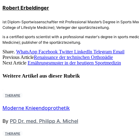
Robert Erbeldinger
ist Diplom-Sportwissenschaftler mit Professional Master’s Degree in Sports 
College of Lifestyle Medicine); Verleger der sportärztezeitung.
is a certified sports scientist with a professional master's degree in sports 
Medicine); publisher of the sportärztezeitung.
Share.
WhatsApp
Facebook
Twitter
LinkedIn
Telegram
Email
Previous Article
Renaissance der technischen Orthopädie
Next Article
Ernährungsmuster in der heutigen Sportmedizin
Weitere Artikel aus dieser
Rubrik
THERAPIE
Moderne Knieendoprothetik
By
PD Dr. med. Philipp A. Michel
THERAPIE