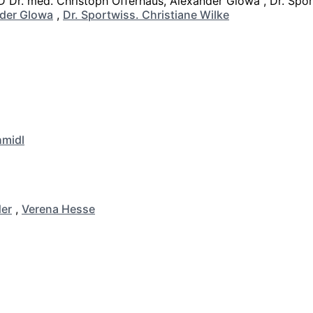
der Glowa
,
Dr. Sportwiss. Christiane Wilke
hmidl
er
,
Verena Hesse