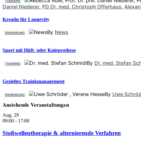
THERAPIE
Daniel Niederer
,
PD Dr. med. Christoph Offerhaus
,
Alexan
Kreatin für Longevity
By
News
ERNÄHRUNG
Sport mit Hüft- oder Knieprothese
By
Dr. med. Stefan Sc
TRAINING
Gezieltes Trainkmanagement
By
Uwe Schröd
ERNÄHRUNG
Anstehende Veranstaltungen
Aug.
29
09:00
-
17:00
Stoßwellentherapie & alternierende Verfahren