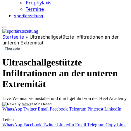
Prophylaxis
Termine
sportlerzeitung
Startseite
»
Ultraschallgestützte Infiltrationen an der
unteren Extremität
Therapie
Ultraschallgestützte
Infiltrationen an der unteren
Extremität
Live-Webinar veranstaltet und durchgeführt von der Heel Academy
By
News
3 Mins Read
WhatsApp
Twitter
Email
Facebook
Telegram
Pinterest
LinkedIn
Teilen
WhatsApp
Facebook
Twitter
LinkedIn
Email
Telegram
Copy Link