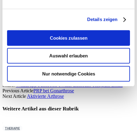
Profisportbetreuung und langjähriger
Mannschaftsarzt in der Fußball-Bundesliga (u.a.
Eintracht Frankfurt und TSG 1899 Hoffenheim)
Details zeigen
Mittwoch, 9. Oktober 2024 • 19:00 – 20:00 Uhr
Jetzt anmelden:
www.heelmed.de
Cookies zulassen
Autoren
Auswahl erlauben
News
Nur notwendige Cookies
Share.
WhatsApp
Facebook
Twitter
LinkedIn
Telegram
Email
Previous Article
PRP bei Gonarthrose
Next Article
Aktivierte Arthrose
Weitere Artikel aus dieser
Rubrik
THERAPIE