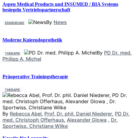
Aspen Medical Products und INSUMED / BIA Systems
besiegeln Vertriebspartnerschaft
By
News
ERNÄHRUNG
Moderne Knieendoprothetik
By
PD Dr. med.
THERAPIE
Philipp A. Michel
Präoperative Trainingstherapie
THERAPIE
By
Rebecca Abel
,
Prof. Dr. phil. Daniel Niederer
,
PD Dr.
med. Christoph Offerhaus
,
Alexander Glowa
,
Dr.
Sportwiss. Christiane Wilke