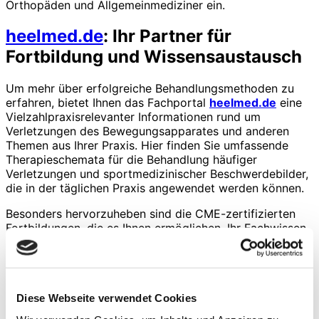
Orthopäden und Allgemeinmediziner ein.
heelmed.de
: Ihr Partner für
Fortbildung und Wissensaustausch
Um mehr über erfolgreiche Behandlungsmethoden zu
erfahren, bietet Ihnen das Fachportal
heelmed.de
eine
Vielzahlpraxisrelevanter Informationen rund um
Verletzungen des Bewegungsapparates und anderen
Themen aus Ihrer Praxis. Hier finden Sie umfassende
Therapieschemata für die Behandlung häufiger
Verletzungen und sportmedizinischer Beschwerdebilder,
die in der täglichen Praxis angewendet werden können.
Besonders hervorzuheben sind die CME-zertifizierten
Fortbildungen, die es Ihnen ermöglichen, Ihr Fachwissen
kontinuierlich zu vertiefen und Ihre medizinische
Kompetenz auf höchstem Niveau zu halten. Live-
Webinare und Video-Tutorials führender Spezialisten wie
Dr. Henning Ott bieten einen direkten Einblick in aktuelle
Diese Webseite verwendet Cookies
Entwicklungen und innovative Behandlungsmethoden,
die Sie sofort in Ihre Praxis integrieren können.