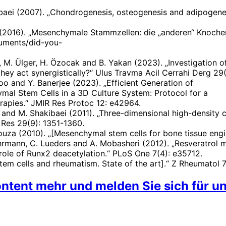
kibaei (2007). „Chondrogenesis, osteogenesis and adipogene
 (2016). „Mesenchymale Stammzellen: die „anderen“ Knoche
cuments/did-you-
Göç, M. Ülger, H. Özocak and B. Yakan (2023). „Investigation
hey act synergistically?“ Ulus Travma Acil Cerrahi Derg 29(
idoo and Y. Banerjee (2023). „Efficient Generation of
l Stem Cells in a 3D Culture System: Protocol for a
rapies.“ JMIR Res Protoc 12: e42964.
s and M. Shakibaei (2011). „Three-dimensional high-density
 Res 29(9): 1351-1360.
Bouza (2010). „[Mesenchymal stem cells for bone tissue engi
 Buhrmann, C. Lueders and A. Mobasheri (2012). „Resveratro
 role of Runx2 deacetylation.“ PLoS One 7(4): e35712.
tem cells and rheumatism. State of the art].“ Z Rheumatol 7
ntent mehr und melden Sie sich für un