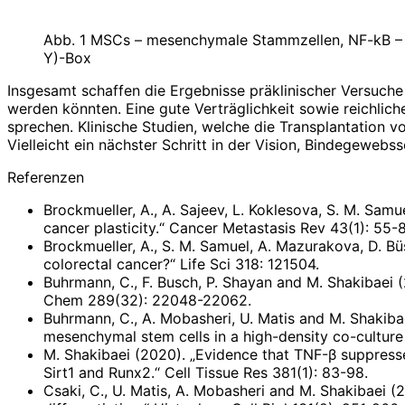
Abb. 1 MSCs – mesenchymale Stammzellen, NF-kB – nuc
Y)-Box
Insgesamt schaffen die Ergebnisse präklinischer Versuch
werden könnten. Eine gute Verträglichkeit sowie reichlic
sprechen. Klinische Studien, welche die Transplantation v
Vielleicht ein nächster Schritt in der Vision, Bindegewebs
Referenzen
Brockmueller, A., A. Sajeev, L. Koklesova, S. M. Samu
cancer plasticity.“ Cancer Metastasis Rev 43(1): 55-
Brockmueller, A., S. M. Samuel, A. Mazurakova, D. B
colorectal cancer?“ Life Sci 318: 121504.
Buhrmann, C., F. Busch, P. Shayan and M. Shakibaei (
Chem 289(32): 22048-22062.
Buhrmann, C., A. Mobasheri, U. Matis and M. Shakiba
mesenchymal stem cells in a high-density co-culture 
M. Shakibaei (2020). „Evidence that TNF-β suppresse
Sirt1 and Runx2.“ Cell Tissue Res 381(1): 83-98.
Csaki, C., U. Matis, A. Mobasheri and M. Shakibaei