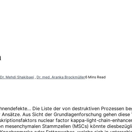
n
 Dr. Mehdi Shakibaei
,
Dr. med. Aranka Brockmüller
6 Mins Read
, Sehnendefekte… Die Liste der von destruktiven Prozessen b
r Ansätze. Aus Sicht der Grundlagenforschung gehen diese 
riptionsfaktors nuclear factor kappa-light-chain-enhancer
on mesenchymalen Stammzellen (MSCs) könnte diesbezüglich
 Knochenmarks oder Fettgewebes, welche sich in unterschi