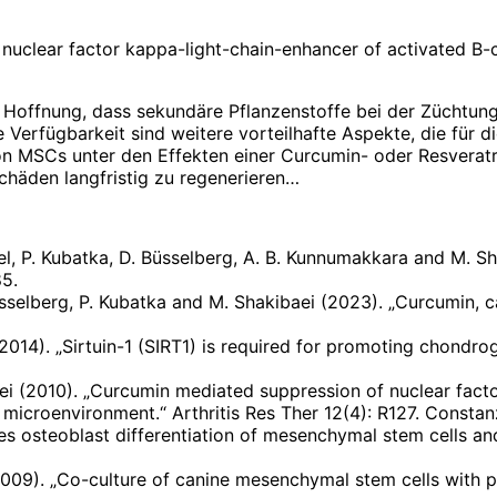
lear factor kappa-light-chain-enhancer of activated B-cell
e Hoffnung, dass sekundäre Pflanzenstoffe bei der Züchtun
he Verfügbarkeit sind weitere vorteilhafte Aspekte, die fü
on MSCs unter den Effekten einer Curcumin- oder Resveratro
schäden langfristig zu regenerieren…
el, P. Kubatka, D. Büsselberg, A. B. Kunnumakkara and M. Sha
85.
üsselberg, P. Kubatka and M. Shakibaei (2023). „Curcumin, 
2014). „Sirtuin-1 (SIRT1) is required for promoting chondrog
ei (2010). „Curcumin mediated suppression of nuclear fact
microenvironment.“ Arthritis Res Ther 12(4): R127. Constanz
s osteoblast differentiation of mesenchymal stem cells and
 (2009). „Co-culture of canine mesenchymal stem cells with