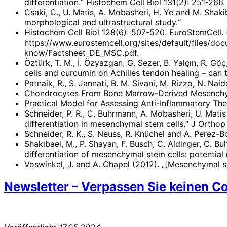
differentiation.“ Histochem Cell Biol 131(2): 251-266.
Csaki, C., U. Matis, A. Mobasheri, H. Ye and M. Sha
morphological and ultrastructural study.“
Histochem Cell Biol 128(6): 507-520. EuroStemCell.
https://www.eurostemcell.org/sites/default/files/do
know/Factsheet_DE_MSC.pdf.
Öztürk, T. M., İ. Özyazgan, G. Sezer, B. Yalçın, R. 
cells and curcumin on Achilles tendon healing – can t
Patnaik, R., S. Jannati, B. M. Sivani, M. Rizzo, N. Na
Chondrocytes From Bone Marrow-Derived Mesenchyma
Practical Model for Assessing Anti-Inflammatory The
Schneider, P. R., C. Buhrmann, A. Mobasheri, U. Mati
differentiation in mesenchymal stem cells.“ J Orthop
Schneider, R. K., S. Neuss, R. Knüchel and A. Perez-
Shakibaei, M., P. Shayan, F. Busch, C. Aldinger, C.
differentiation of mesenchymal stem cells: potential
Voswinkel, J. and A. Chapel (2012). „[Mesenchymal s
Newsletter –
Verpassen Sie keinen Co