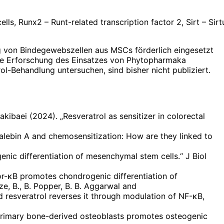
s, Runx2 – Runt-related transcription factor 2, Sirt – Sir
g von Bindegewebszellen aus MSCs förderlich eingesetzt
r die Erforschung des Einsatzes von Phytopharmaka
l-Behandlung untersuchen, sind bisher nicht publiziert.
kibaei (2024). „Resveratrol as sensitizer in colorectal
calebin A and chemosensitization: How are they linked to
enic differentiation of mesenchymal stem cells.“ J Biol
or-κB promotes chondrogenic differentiation of
e, B., B. Popper, B. B. Aggarwal and
 resveratrol reverses it through modulation of NF-κB,
 primary bone-derived osteoblasts promotes osteogenic