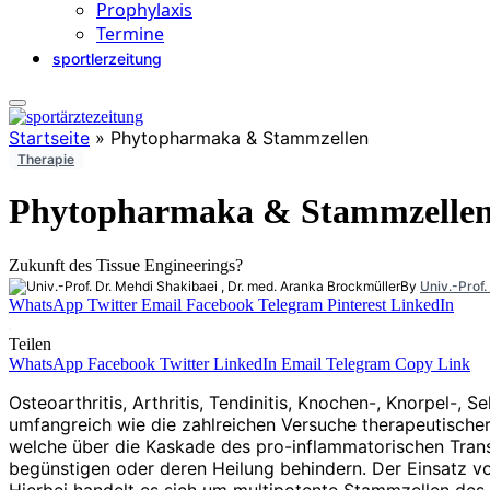
Prophylaxis
Termine
sportlerzeitung
Startseite
»
Phytopharmaka & Stammzellen
Therapie
Phytopharmaka & Stammzelle
Zukunft des Tissue Engineerings?
By
Univ.-Prof.
WhatsApp
Twitter
Email
Facebook
Telegram
Pinterest
LinkedIn
Teilen
WhatsApp
Facebook
Twitter
LinkedIn
Email
Telegram
Copy Link
Osteoarthritis, Arthritis, Tendinitis, Knochen-, Knorpel-
umfangreich wie die zahlreichen Versuche therapeutische
welche über die Kaskade des pro-inflammatorischen Transk
begünstigen oder deren Heilung behindern. Der Einsatz v
Hierbei handelt es sich um multipotente Stammzellen des