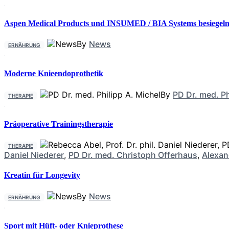
Aspen Medical Products und INSUMED / BIA Systems besiegeln 
By
News
ERNÄHRUNG
Moderne Knieendoprothetik
By
PD Dr. med. Ph
THERAPIE
Präoperative Trainingstherapie
THERAPIE
Daniel Niederer
,
PD Dr. med. Christoph Offerhaus
,
Alexan
Kreatin für Longevity
By
News
ERNÄHRUNG
Sport mit Hüft- oder Knieprothese