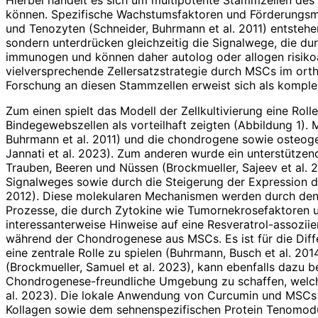
können. Spezifische Wachstumsfaktoren und Förderungsmed
und Tenozyten (Schneider, Buhrmann et al. 2011) entstehe
sondern unterdrücken gleichzeitig die Signalwege, die dur
immunogen und können daher autolog oder allogen risikoa
vielversprechende Zellersatzstrategie durch MSCs im ortho
Forschung an diesen Stammzellen erweist sich als komplex
Zum einen spielt das Modell der Zellkultivierung eine Ro
Bindegewebszellen als vorteilhaft zeigten (Abbildung 1).
Buhrmann et al. 2011) und die chondrogene sowie osteogen
Jannati et al. 2023). Zum anderen wurde ein unterstützen
Trauben, Beeren und Nüssen (Brockmueller, Sajeev et al. 2
Signalweges sowie durch die Steigerung der Expression de
2012). Diese molekularen Mechanismen werden durch den P
Prozesse, die durch Zytokine wie Tumornekrosefaktoren u
interessanterweise Hinweise auf eine Resveratrol-assozii
während der Chondrogenese aus MSCs. Es ist für die Diff
eine zentrale Rolle zu spielen (Buhrmann, Busch et al. 2
(Brockmueller, Samuel et al. 2023), kann ebenfalls dazu 
Chondrogenese-freundliche Umgebung zu schaffen, welche d
al. 2023). Die lokale Anwendung von Curcumin und MSCs b
Kollagen sowie dem sehnenspezifischen Protein Tenomodulin