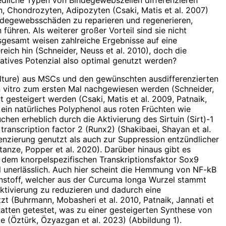
, Chondrozyten, Adipozyten (Csaki, Matis et al. 2007)
indegewebsschäden zu reparieren und regenerieren,
hren. Als weiterer großer Vorteil sind sie nicht
sgesamt weisen zahlreiche Ergebnisse auf eine
ich hin (Schneider, Neuss et al. 2010), doch die
atives Potenzial also optimal genutzt werden?
 culture) aus MSCs und den gewünschten ausdifferenzierten
n vitro zum ersten Mal nachgewiesen werden (Schneider,
 gesteigert werden (Csaki, Matis et al. 2009, Patnaik,
ein natürliches Polyphenol aus roten Früchten wie
hen erheblich durch die Aktivierung des Sirtuin (Sirt)-1
ranscription factor 2 (Runx2) (Shakibaei, Shayan et al.
nzierung genutzt als auch zur Suppression entzündlicher
anze, Popper et al. 2020). Darüber hinaus gibt es
d dem knorpelspezifischen Transkriptionsfaktor Sox9
 unerlässlich. Auch hier scheint die Hemmung von NF-kB
zenstoff, welcher aus der Curcuma longa Wurzel stammt
ktivierung zu reduzieren und dadurch eine
 (Buhrmann, Mobasheri et al. 2010, Patnaik, Jannati et
atten getestet, was zu einer gesteigerten Synthese von
e (Öztürk, Özyazgan et al. 2023) (Abbildung 1).