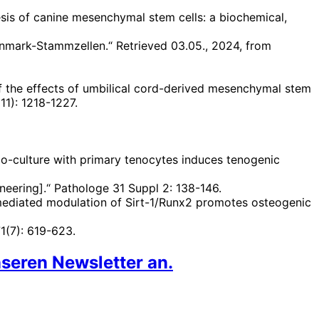
sis of canine mesenchymal stem cells: a biochemical,
nmark-Stammzellen.“ Retrieved 03.05., 2024, from
 of the effects of umbilical cord-derived mesenchymal stem
11): 1218-1227.
 co-culture with primary tenocytes induces tenogenic
neering].“ Pathologe 31 Suppl 2: 138-146.
l mediated modulation of Sirt-1/Runx2 promotes osteogenic
1(7): 619-623.
seren Newsletter an.