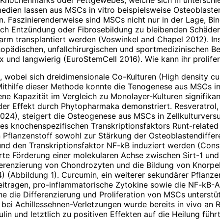
ien lassen aus MSCs in vitro beispielsweise Osteoblasten
n. Faszinierenderweise sind MSCs nicht nur in der Lage, B
ch Entzündung oder Fibrosebildung zu bleibenden Schäden fü
rm transplantiert werden (Voswinkel and Chapel 2012). In
pädischen, unfallchirurgischen und sportmedizinischen Bere
 und langwierig (EuroStemCell 2016). Wie kann ihr prolifer
lle, wobei sich dreidimensionale Co-Kulturen (High density
 Mithilfe dieser Methode konnte die Tenogenese aus MSCs i
e Kapazität im Vergleich zu Monolayer-Kulturen signifikant
der Effekt durch Phytopharmaka demonstriert. Resveratrol, 
024), steigert die Osteogenese aus MSCs in Zellkulturversuc
s knochenspezifischen Transkriptionsfaktors Runt-related t
flanzenstoff sowohl zur Stärkung der Osteoblastendiffere
nd den Transkriptionsfaktor NF-kB induziert werden (Const
erte Förderung einer molekularen Achse zwischen Sirt-1 un
erenzierung von Chondrozyten und die Bildung von Knorpel
014) (Abbildung 1). Curcumin, ein weiterer sekundärer Pflan
beitragen, pro-inflammatorische Zytokine sowie die NF-kB-A
ie Differenzierung und Proliferation von MSCs unterstützt
ei Achillessehnen-Verletzungen wurde bereits in vivo an R
 und letztlich zu positiven Effekten auf die Heilung führt