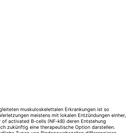
egleiteten muskuloskelettalen Erkrankungen ist so
Verletzungen meistens mit lokalen Entzündungen einher,
 of activated B-cells (NF-kB) deren Entstehung
 zukünftig eine therapeutische Option darstellen.
edliche Typen von Bindegewebszellen differenzieren