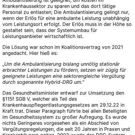
Krankenhaussektor zu sparen und das dort tätige
Personal zu entlasten; Die Ambulantisierung gelingt nur,
wenn der Erlös für eine ambulante Leistung unabhängig
vom Leistungsort erfolgt. Der Erlös muss in der Höhe so
gestaltet sein, dass der Systemumbau für
Leistungsanbieter wirtschaftlich ist.
Die Lösung war schon im Koalitionsvertrag von 2021
angedacht. Hier hieß es:
„
Um die Ambulantisierung bislang unnötig stationär
erbrachter Leistungen zu fördern, setzen wir zügig für
geeignete Leistungen eine sektorengleiche Vergütung
durch sogenannte Hybrid-DRG um.“
Das Gesundheitsminister entwarf zur Umsetzung den
§115f SGB V, welcher als Teil des
Krankenhauspflegentlastungsgesetzes am 29.12.22 in
Kraft trat. Dieser Paragraph führte bei allen Beteiligten
im Gesundheitssystem zu großer Aufregung. Es wurde
nichts Geringeres vorgesehen als ein Abschied von
Vergütungsregelungen, die seit 20 Jahren in Praxen und
Krankenhäusern gelten. 2003 wurde das DRG-System