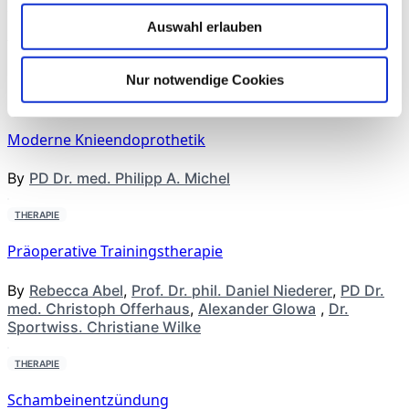
Next Article
Diabetes mellitus Typ 2
Auswahl erlauben
Weitere Artikel aus dieser
Rubrik
Nur notwendige Cookies
THERAPIE
Moderne Knieendoprothetik
By
PD Dr. med. Philipp A. Michel
THERAPIE
Präoperative Trainingstherapie
By
Rebecca Abel
,
Prof. Dr. phil. Daniel Niederer
,
PD Dr.
med. Christoph Offerhaus
,
Alexander Glowa
,
Dr.
Sportwiss. Christiane Wilke
THERAPIE
Schambeinentzündung