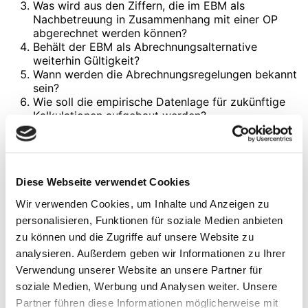
Was wird aus den Ziffern, die im EBM als
Nachbetreuung in Zusammenhang mit einer OP
abgerechnet werden können?
Behält der EBM als Abrechnungsalternative
weiterhin Gültigkeit?
Wann werden die Abrechnungsregelungen bekannt
sein?
Wie soll die empirische Datenlage für zukünftige
Kalkulationen aufgebaut werden?
Welche Eingriffe sollen in Zukunft aufgenommen
werden?
Zu diesen Fragen gibt es viele Meinungen und manche
geben auch vor, die schon Antworten zu kennen. Geht
Diese Webseite verwendet Cookies
man jedoch detailliert nach, so wird schnell klar, dass
Wir verwenden Cookies, um Inhalte und Anzeigen zu
Rechtssicherheit in weiten Teilen fehlt.
personalisieren, Funktionen für soziale Medien anbieten
So wird also quasi im Vorübergehen ein
zu können und die Zugriffe auf unsere Website zu
Vergütungssystem eingeführt, das niemand gebraucht
analysieren. Außerdem geben wir Informationen zu Ihrer
hat und welches handwerklich so schlecht ausgestaltet
Verwendung unserer Website an unsere Partner für
ist, dass am Ende nur Verwirrungen entsteht. Vor allem
soziale Medien, Werbung und Analysen weiter. Unsere
wird eines nicht erreicht: nämlich das Ziel des
Gesetzgebers, die Ambulantisierung in Deutschland
Partner führen diese Informationen möglicherweise mit