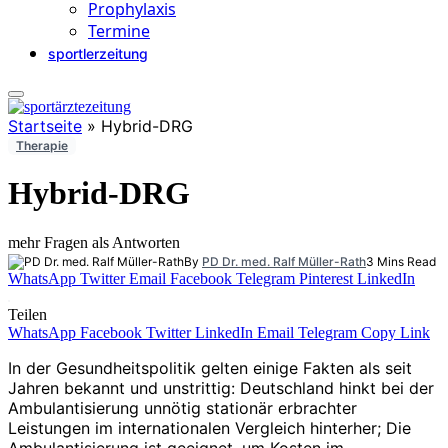
Prophylaxis
Termine
sportlerzeitung
Startseite
»
Hybrid-DRG
Therapie
Hybrid-DRG
mehr Fragen als Antworten
By
PD Dr. med. Ralf Müller-Rath
3 Mins Read
WhatsApp
Twitter
Email
Facebook
Telegram
Pinterest
LinkedIn
Teilen
WhatsApp
Facebook
Twitter
LinkedIn
Email
Telegram
Copy Link
In der Gesundheitspolitik gelten einige Fakten als seit
Jahren bekannt und unstrittig: Deutschland hinkt bei der
Ambulantisierung unnötig stationär erbrachter
Leistungen im internationalen Vergleich hinterher; Die
Ambulantisierung ist geeignet, um Kosten im