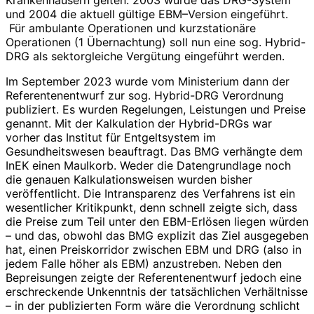
und 2004 die aktuell gültige EBM–Version eingeführt.
Für ambulante Operationen und kurzstationäre
Operationen (1 Übernachtung) soll nun eine sog. Hybrid-
DRG als sektorgleiche Vergütung eingeführt werden.
Im September 2023 wurde vom Ministerium dann der
Referentenentwurf zur sog. Hybrid-DRG Verordnung
publiziert. Es wurden Regelungen, Leistungen und Preise
genannt. Mit der Kalkulation der Hybrid-DRGs war
vorher das Institut für Entgeltsystem im
Gesundheitswesen beauftragt. Das BMG verhängte dem
InEK einen Maulkorb. Weder die Datengrundlage noch
die genauen Kalkulationsweisen wurden bisher
veröffentlicht. Die Intransparenz des Verfahrens ist ein
wesentlicher Kritikpunkt, denn schnell zeigte sich, dass
die Preise zum Teil unter den EBM-Erlösen liegen würden
– und das, obwohl das BMG explizit das Ziel ausgegeben
hat, einen Preiskorridor zwischen EBM und DRG (also in
jedem Falle höher als EBM) anzustreben. Neben den
Bepreisungen zeigte der Referentenentwurf jedoch eine
erschreckende Unkenntnis der tatsächlichen Verhältnisse
– in der publizierten Form wäre die Verordnung schlicht