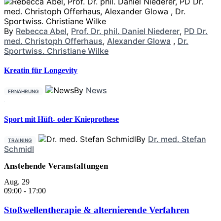
By
Rebecca Abel
,
Prof. Dr. phil. Daniel Niederer
,
PD Dr.
med. Christoph Offerhaus
,
Alexander Glowa
,
Dr.
Sportwiss. Christiane Wilke
Kreatin für Longevity
By
News
ERNÄHRUNG
Sport mit Hüft- oder Knieprothese
By
Dr. med. Stefan
TRAINING
Schmidl
Anstehende Veranstaltungen
Aug.
29
09:00
-
17:00
Stoßwellentherapie & alternierende Verfahren