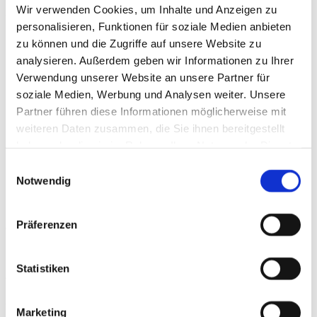
Wir verwenden Cookies, um Inhalte und Anzeigen zu
endogener und / oder exogener KH-Verfügbarkeit („train
personalisieren, Funktionen für soziale Medien anbieten
low“) durchgeführt.
zu können und die Zugriffe auf unsere Website zu
analysieren. Außerdem geben wir Informationen zu Ihrer
Abb. Metabolische & anthropometrische
Verwendung unserer Website an unsere Partner für
Anpassungen an eine Low Carb Ernährung
soziale Medien, Werbung und Analysen weiter. Unsere
Eingeschränkte Lebensmittelauswahl kann zu
Partner führen diese Informationen möglicherweise mit
Nährstoffdefiziten führen
weiteren Daten zusammen, die Sie ihnen bereitgestellt
haben oder die sie im Rahmen Ihrer Nutzung der Dienste
Die Einschränkung bestimmter Lebensmittelgruppen
bedingt häufig eine verminderte
gesammelt haben.
Einwilligungsauswahl
Mikronährstoffaufnahme. Zudem führt der oft
Notwendig
resultierende, erhöhte Konsum von (tierischem) Eiweiß
zur gesteigerten Ausscheidung basisch wirkender
Mineralstoffe wie Kalium, Calcium und Magnesium.
Präferenzen
Werden täglich regelmäßig mindestens fünf Portionen
bestehend aus kohlenhydratarmem Gemüse wie Spinat
und Grünkohl, Hülsenfrüchten, Sonnenblumenkernen,
Statistiken
Avocado, passierten Tomaten und Lachs verzehrt, ist ein
solider Grundstein für die Kalium-Bedarfsdeckung
gelegt. Mineralstoffreiches Mineralwasser ist in der
Marketing
kohlenhydratadaptierten Küche gut zur Unterstützung