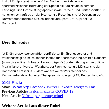
Institut für Sporternährung e.V. Bad Nauheim. Im Rahmen der
sportmedizinischen Betreuung der Sportklinik Bad Nauheim berät er
Leistungs- und Hochleistungssportler sowie Freizeit- und Breitensportler. Er
hat einen Lehrauftrag an der Hochschule Fresenius und ist Dozent an der
Darmstädter Akademie für Gesundheit und Sport (DAGeSp) der TU
Darmstadt.
Uwe Schröder
ist Ernährungswissenschaftler, zertifizierter Ernährungsberater und
Vorstandsmitglied im Deutschen Institut für Sporternährung e.V. Bad Nauheim
(www.dise.online). Er besitzt Lehraufträge für Sporternährung an der Julius-
Maximilians-Universität Würzburg, der Fachhochschule Münster und der
Hochschule Fresenius. Zudem war er zweiter Vorsitzender des
Zentralverbands ambulanter Therapieeinrichtungen (ZAT) Deutschland e.V.
02/21
Hassia
Share.
WhatsApp
Facebook
Twitter
LinkedIn
Telegram
Email
Previous Article
Physical inactivity COVID-19
Next Article
Nahrungsergänzungsmittel
Weitere Artikel aus dieser
Rubrik