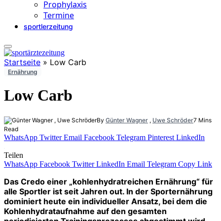
Prophylaxis
Termine
sportlerzeitung
Startseite
»
Low Carb
Ernährung
Low Carb
By
Günter Wagner
,
Uwe Schröder
7 Mins
Read
WhatsApp
Twitter
Email
Facebook
Telegram
Pinterest
LinkedIn
Teilen
WhatsApp
Facebook
Twitter
LinkedIn
Email
Telegram
Copy Link
Das Credo einer „kohlenhydratreichen Ernährung“ für
alle Sportler ist seit Jahren out. In der Sporternährung
dominiert heute ein individueller Ansatz, bei dem die
Kohlenhydrataufnahme auf den gesamten
periodisierten Trainingsprozesses abgestimmt wird.