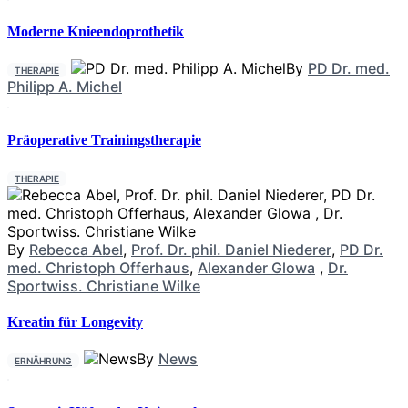
Moderne Knieendoprothetik
By
PD Dr. med.
THERAPIE
Philipp A. Michel
Präoperative Trainingstherapie
THERAPIE
By
Rebecca Abel
,
Prof. Dr. phil. Daniel Niederer
,
PD Dr.
med. Christoph Offerhaus
,
Alexander Glowa
,
Dr.
Sportwiss. Christiane Wilke
Kreatin für Longevity
By
News
ERNÄHRUNG