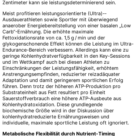
Zentimeter kann sie leistungsdeterminierend sein.
Meist profitieren leistungsorientierte (Ultra)-­
Ausdauerathleten sowie Sportler mit überwiegend
anaerober Energiebereitstellung von einer basalen „Low
Carb“-Ernährung. Die erhöhte maximale
Fettoxidationsrate von ca. 1,5 g / min und der
glykogenschonende Effekt können die Leistung im Ultra-
Endurance-Bereich verbessern. Allerdings kann eine zu
geringe Kohlenhydratverfügbarkeit in den Key-Sessions
und im Wettkampf auch bei diesen Athleten zu
Einschränkungen der Leistungsfähigkeit, erhöhtem
Anstrengungsempfinden, reduzierter reizadäquater
Adaptation und damit geringerem sportlichen Erfolg
führen. Denn trotz der höheren ATP-Produktion pro
Substrateinheit aus Fett resultiert pro Einheit
Sauerstoffverbrauch eine höhere ATP-Ausbeute aus
Kohlenhydratoxidation. Diese grundlegende
biochemische Größe wird in der Diskussion über
kohlenhydratreduzierte Ernährungsweisen und
individuelle, maximale sportliche Leistung oft ignoriert.
Metabolische Flexibilität durch Nutrient-Timing