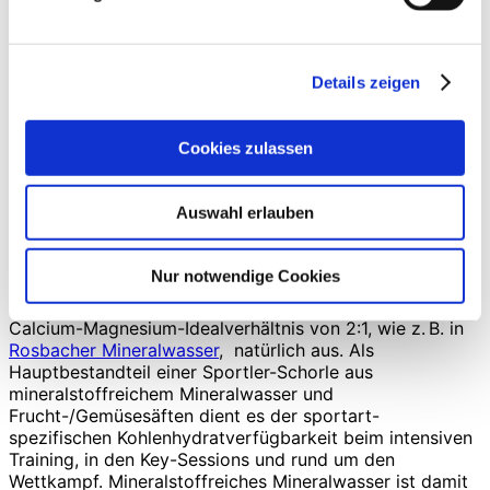
der Calcium- und Magnesiumversorgung geeignet. Es
dient, da Kalorien-frei, ideal der Zielsetzung
Gewichtsmanagement/-reduktion, minimiert
Details zeigen
Unterversorgungsrisiken bei Calcium und Magnesium
und bringt die Vorteile dieser Ernährungsform verstärkt
zur Geltung. Auch Sesam, Kürbiskerne oder Kakao sind
Cookies zulassen
im Rahmen einer kohlenhydratreduzierten Ernährung
hochwertige Magnesiumquellen. Allerdings ist deren
Verzehrmenge meist so gering, dass sie nur einen
Auswahl erlauben
kleinen absoluten Beitrag für die Magnesiumversorgung
leisten. Raffiniert kombiniert mit Kräutern wie gefrorener
Minze oder Zitronenmelisse erfrischt mineralstoffreiches
Nur notwendige Cookies
Mineralwasser effektiv in der Sportpause und nach dem
Sport, und es gleicht Elektrolytverluste bei einem
Calcium-Magnesium-Idealverhältnis von 2:1, wie z. B. in
Rosbacher Mineralwasser
, natürlich aus. Als
Hauptbestandteil einer Sportler-Schorle aus
mineralstoffreichem Mineralwasser und
Frucht-/Gemüsesäften dient es der sportart-
spezifischen Kohlenhydratverfügbarkeit beim intensiven
Training, in den Key-Sessions und rund um den
Wettkampf. Mineralstoffreiches Mineralwasser ist damit