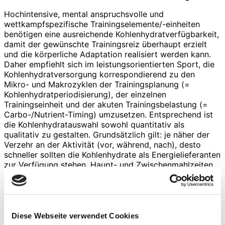
Hochintensive, mental anspruchsvolle und
wettkampfspezifische Trainingselemente/-einheiten
benötigen eine ausreichende Kohlenhydratverfügbarkeit,
damit der gewünschte Trainingsreiz überhaupt erzielt
und die körperliche Adaptation realisiert werden kann.
Daher empfiehlt sich im leistungsorientierten Sport, die
Kohlenhydratversorgung korrespondierend zu den
Mikro- und Makrozyklen der Trainingsplanung (=
Kohlenhydratperiodisierung), der einzelnen
Trainingseinheit und der akuten Trainingsbelastung (=
Carbo-/Nutrient-Timing) umzusetzen. Entsprechend ist
die Kohlenhydratauswahl sowohl quantitativ als
qualitativ zu gestalten. Grundsätzlich gilt: je näher der
Verzehr an der Aktivität (vor, während, nach), desto
schneller sollten die Kohlenhydrate als Energielieferanten
zur Verfügung stehen. Haupt- und Zwischenmahlzeiten,
die nicht in zeitlicher Nähe zu Training und Wettkampf
verzehrt werden, sind mit niedrigem bis mittleren
Glykämischen Index und einem möglichst niedrigen
Insulinindex zu gestalten. Einheiten mit geringer
Intensität und Umfang oder ein gezieltes
Diese Webseite verwendet Cookies
Fettstoffwechseltraining hingegen werden mit geringer