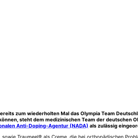
bereits zum wiederholten Mal das Olympia Team Deutschla
 können, steht dem medizinischen Team der deutschen Ol
onalen Anti-Doping-Agentur (NADA)
als zulässig eingeor
ten, sowie Traumeel® als Creme, die bei orthopädischen Pr