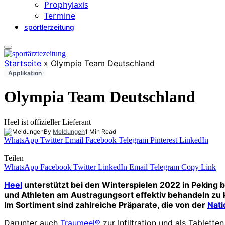
Prophylaxis
Termine
sportlerzeitung
Startseite
»
Olympia Team Deutschland
Applikation
Olympia Team Deutschland
Heel ist offizieller Lieferant
By
Meldungen
1 Min Read
WhatsApp
Twitter
Email
Facebook
Telegram
Pinterest
LinkedIn
Teilen
WhatsApp
Facebook
Twitter
LinkedIn
Email
Telegram
Copy Link
Heel
unterstützt bei den Winterspielen 2022 in Peking 
und Athleten am Austragungsort effektiv behandeln zu
Im Sortiment sind zahlreiche Präparate, die von der
Nati
Darunter auch
Traumeel®
zur Infiltration und als Tablet